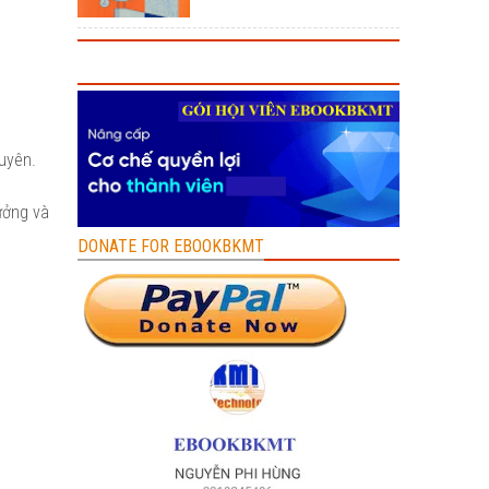
guyên.
ưởng và
DONATE FOR EBOOKBKMT