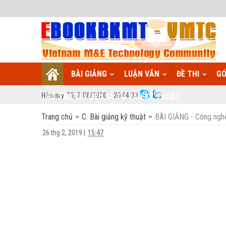
BÀI GIẢNG
LUẬN VĂN
ĐỀ THI
GÓ
Hôm nay:
T6,
7
/
08
/
2026
20
:
44:31
HỖ TRỢ TÀI LIỆU VÀ TƯ VẤN KỸ THUẬT
Trang chủ
C. Bài giảng kỹ thuật
BÀI GIẢNG - Công nghệ
26 thg 2, 2019
|
15:47