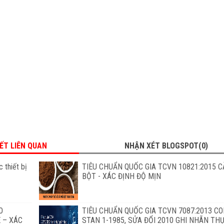
IẾT LIÊN QUAN
NHẬN XÉT BLOGSPOT(0)
 thiết bị
TIÊU CHUẨN QUỐC GIA TCVN 10821:2015 C
BỘT - XÁC ĐỊNH ĐỘ MỊN
O
TIÊU CHUẨN QUỐC GIA TCVN 7087:2013 C
 – XÁC
STAN 1-1985, SỬA ĐỔI 2010 GHI NHÃN T