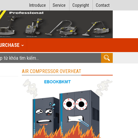
Introduce
Service
Copyright
Contact
URCHASE
AIR COMPRESSOR OVERHEAT