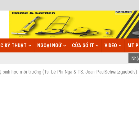
C KỸ THUẬT
NGOẠI NGỮ
CỬA SỔ IT
VIDEO
MT P
 sinh học môi trường (Ts. Lê Phi Nga & TS. Jean-PaulSchwitzguebéls)