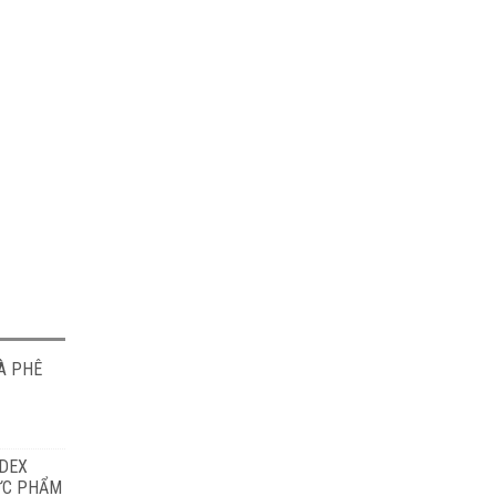
À PHÊ
ODEX
HỰC PHẨM