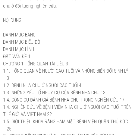
chu ở đối tượng nghiên cứu.
NỘI DUNG:
DANH MỤC BẢNG
DANH MỤC BIỂU ĐỒ
DANH MỤC HÌNH
ĐẶT VẤN ĐỀ
1
CHƯƠNG 1 TỔNG QUAN TÀI LIỆU
3
1.1. TỔNG QUAN VỀ NGƯỜI CAO TUỔI VÀ NHỮNG BIẾN ĐỔI SINH LÝ
3
1.2. BỆNH NHA CHU Ở NGƯỜI CAO TUỔI
4
1.3. NHỮNG YẾU TỔ NGUY CƠ CỦA BỆNH NHA CHU
13
1.4. CÔNG CỤ ĐÁNH GIÁ BỆNH NHA CHU TRONG NGHIÊN CỨU
17
1.4. NGHIÊN CỨU VỀ BỆNH VIÊM NHA CHU Ở NGƯỜI CAO TUỔI TRÊN
THẾ GIỚI VÀ VIỆT NAM
22
1.5. GIỚI THIỆU KHOA RĂNG HÀM MẶT BỆNH VIỆN QUẬN THỦ ĐỨC
25