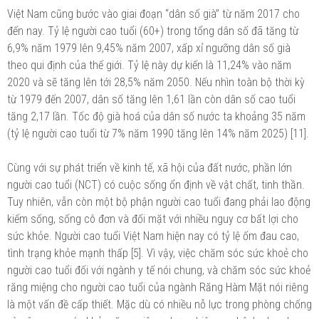
Việt Nam cũng bước vào giai đoạn “dân số già” từ năm 2017 cho
đến nay. Tỷ lệ người cao tuổi (60+) trong tổng dân số đã tăng từ
6,9% năm 1979 lên 9,45% năm 2007, xấp xỉ ngưỡng dân số già
theo qui định của thế giới. Tỷ lệ này dự kiến là 11,24% vào năm
2020 và sẽ tăng lên tới 28,5% năm 2050. Nếu nhìn toàn bộ thời kỳ
từ 1979 đến 2007, dân số tăng lên 1,61 lần còn dân số cao tuổi
tăng 2,17 lần. Tốc độ già hoá của dân số nước ta khoảng 35 năm
(tỷ lệ người cao tuổi từ 7% năm 1990 tăng lên 14% năm 2025) [11].
Cùng với sự phát triển về kinh tế, xã hội của đất nước, phần lớn
người cao tuổi (NCT) có cuộc sống ổn định về vật chất, tinh thần.
Tuy nhiên, vẫn còn một bộ phận người cao tuổi đang phải lao động
kiếm sống, sống cô đơn và đối mặt với nhiều nguy cơ bất lợi cho
sức khỏe. Người cao tuổi Việt Nam hiện nay có tỷ lệ ốm đau cao,
tình trạng khỏe mạnh thấp [5]. Vì vậy, việc chăm sóc sức khoẻ cho
người cao tuổi đối với ngành y tế nói chung, và chăm sóc sức khoẻ
răng miệng cho người cao tuổi của ngành Răng Hàm Mặt nói riêng
là một vấn đề cấp thiết. Mặc dù có nhiều nỗ lực trong phòng chống