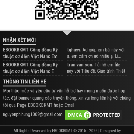
NHẬN XÉT MỚI
EBOOKBKMT Cộng đồng Kỹ
tqhuyy:
Ad giúp em bài này với
ạ, em cảm ơn ad nhiều ạ. Li...
thuật cơ điện Việt Nam:
Em
đăng trên Group hỗ trợ nhé
EBOOKBKMT Cộng đồng Kỹ
tran van son:
Tải hộ em file
này với Tiêu đề: Giáo trình Thiết
thuật cơ điện Việt Nam:
E
b...
xem hỗ trợ trên Group
THÔNG TIN LIÊN HỆ
Mọi thắc mắc và yêu cầu tư vấn hỗ trợ hay mong muốn được hợp
tác, đặt banner quảng cáo truyền thông, xin vui lòng liên hệ với chúng
tôi qua Page EBOOKBKMT hoặc Email
nguyenphihung1009@gmail.com
All Rights Reserved by EBOOKBKMT © 2015 - 2026 | Designed by