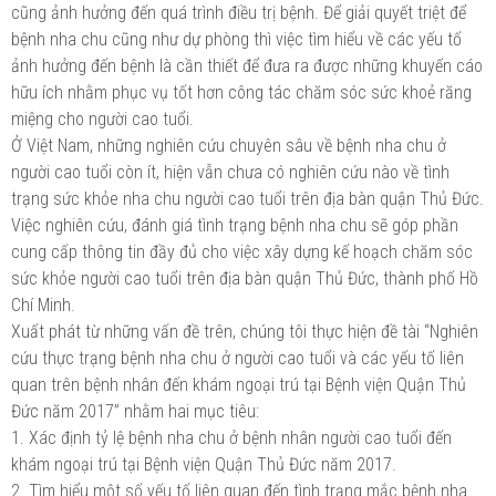
cũng ảnh hưởng đến quá trình điều trị bệnh. Để giải quyết triệt để
bệnh nha chu cũng như dự phòng thì việc tìm hiểu về các yếu tố
ảnh hưởng đến bệnh là cần thiết để đưa ra được những khuyến cáo
hữu ích nhằm phục vụ tốt hơn công tác chăm sóc sức khoẻ răng
miệng cho người cao tuổi.
Ở Việt Nam, những nghiên cứu chuyên sâu về bệnh nha chu ở
người cao tuổi còn ít, hiện vẫn chưa có nghiên cứu nào về tình
trạng sức khỏe nha chu người cao tuổi trên địa bàn quận Thủ Đức.
Việc nghiên cứu, đánh giá tình trạng bệnh nha chu sẽ góp phần
cung cấp thông tin đầy đủ cho việc xây dựng kế hoạch chăm sóc
sức khỏe người cao tuổi trên địa bàn quận Thủ Đức, thành phố Hồ
Chí Minh.
Xuất phát từ những vấn đề trên, chúng tôi thực hiện đề tài “Nghiên
cứu thực trạng bệnh nha chu ở người cao tuổi và các yếu tố liên
quan trên bệnh nhân đến khám ngoại trú tại Bệnh viện Quận Thủ
Đức năm 2017” nhằm hai mục tiêu:
1. Xác định tỷ lệ bệnh nha chu ở bệnh nhân người cao tuổi đến
khám ngoại trú tại Bệnh viện Quận Thủ Đức năm 2017.
2. Tìm hiểu một số yếu tố liên quan đến tình trạng mắc bệnh nha