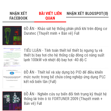
NHẬN XÉT
BÀI VIẾT LIÊN
NHẬN XÉT BLOGSPOT(0)
FACEBOOK
QUAN
ĐỒ ÁN - Khảo sát hệ thống phân phối khí trên động cơ
Duratec (Thuyết minh + Bản vẽ) Full
TIỂU LUẬN - Tính toán thiết kế thiết bị ngưng tụ và
thiết bị bay hơi cho hệ thống cấp đông có năng suất
lạnh 100kW với nhiệt độ bay hơi -40 độ C
ĐỒ ÁN - Thiết kế và xây dựng bộ PID để điều khiển
mức nước trong bể chứa công nghiệp ứng dụng PLC
kết nối biến tần (Full)
ĐỒ ÁN - Nghiên cứu sự biến đổi tình trạng kỹ thuật hệ
thống lái trên ô tô FORTUNER 2009 (Thuyết minh +
Bản vẽ) Full