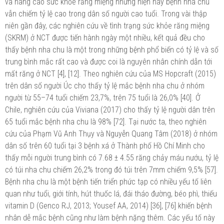
và nâng cao sức khỏe răng miệng nhưng hiện nay bệnh nha chu
vẫn chiếm tỷ lệ cao trong dân số người cao tuổi. Trong vài thập
niên gần đây, các nghiên cứu về tình trạng sức khỏe răng miệng
(SKRM) ở NCT được tiến hành ngày một nhiều, kết quả đều cho
thấy bệnh nha chu là một trong những bệnh phổ biến có tỷ lệ và số
trung bình mắc rất cao và được coi là nguyên nhân chính dẫn tới
mất răng ở NCT [4], [12]. Theo nghiên cứu của MS Hopcraft (2015)
trên dân số người Úc cho thấy tỷ lệ mắc bệnh nha chu ở nhóm
người từ 55–74 tuổi chiếm 23,7%, trên 75 tuổi là 26,0% [40]. Ở
Chile, nghiên cứu của Viviana (2017) cho thấy tỷ lệ người dân trên
65 tuổi mắc bệnh nha chu là 98% [72]. Tại nước ta, theo nghiên
cứu của Phạm Vũ Anh Thụy và Nguyễn Quang Tâm (2018) ở nhóm
dân số trên 60 tuổi tại 3 bệnh xá ở Thành phố Hồ Chí Minh cho
thấy mỗi người trung bình có 7.68 ± 4.55 răng chảy máu nướu, tỷ lệ
có túi nha chu chiếm 26,2% trong đó túi trên 7mm chiếm 9,5% [57].
Bệnh nha chu là một bệnh tiến triển phức tạp có nhiều yếu tố liên
quan như tuổi, giới tính, hút thuốc lá, đái tháo đường, béo phì, thiếu
vitamin D (Genco RJ, 2013; Yousef AA, 2014) [36], [76] khiến bệnh
nhân dễ mắc bệnh cũng như làm bệnh nặng thêm. Các yếu tố này