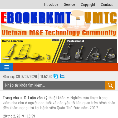
Introduce
Service
Copyright
Contact
Hôm nay:
CN,
9
/
08
/
2026
11
:
52:31
TRANG CHỦ
Trang chủ
D. Luận văn kỹ thuật khác
Nghiên cứu thực trạng
Bài giảng kỹ thuật
viêm nha chu ở người cao tuổi và các yếu tố liên quan trên bệnh nhân
đến khám ngoại trú tại bệnh viện Quận Thủ Đức năm 2017
Ngành Nhiệt lạnh
Luận văn kỹ thuật
20 thg 2, 2019
|
15:59