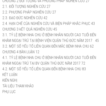
CHƯƠNG 2 ĐỐI TƯỢNG VÀ PHƯƠNG PHÁP NGHIÊN CỨU
27
2.1. ĐỐI TƯỢNG NGHIÊN CỨU
27
2.2. PHƯƠNG PHÁP NGHIÊN CỨU
27
2.3. ĐẠO ĐỨC NGHIÊN CỨU
42
2.4. HẠN CHẾ CỦA NGHIÊN CỨU VÀ BIỆN PHÁP KHẮC PHỤC
43
CHƯƠNG 3 kẾT QUẢ NGHIÊN CỨU
45
3.1. TỶ LỆ BỆNH NHA CHU Ở BỆNH NHÂN NGƯỜI CAO TUỔI ĐẾN
KHÁM NGOẠI TRÚ TẠI BỆNH VIỆN QUẬN THỦ ĐỨC NĂM 2017
45
3.2. MỘT SỐ YẾU TỐ LIÊN QUAN ĐẾN MẮC BỆNH NHA CHU
62
CHƯƠNG 4 BÀN LUẬN
12
4.1. TỶ LỆ BỆNH NHA CHU Ở BỆNH NHÂN NGƯỜI CAO TUỔI ĐẾN
KHÁM NGOẠI TRÚ TẠI BV QUẬN THỦ ĐỨC NĂM 2017
72
4.2. MỘT SỐ YẾU TỐ LIÊN QUAN ĐẾN BỆNH NHA CHU
83
KẾT LUẬN
KIẾN NGHỊ
TÀI LIỆU THAM KHẢO
PHỤ LỤC