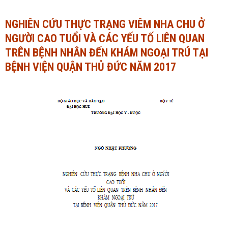
Ngành Tài chính - Ngân hàng
Ngành Quản trị kinh doanh
NGHIÊN CỨU THỰC TRẠNG VIÊM NHA CHU Ở
NGƯỜI CAO TUỔI VÀ CÁC YẾU TỐ LIÊN QUAN
Khác
Ngành Tài chính - Ngân hàng
TRÊN BỆNH NHÂN ĐẾN KHÁM NGOẠI TRÚ TẠI
Bài giảng xã hội
Khác
BỆNH VIỆN QUẬN THỦ ĐỨC NĂM 2017
Chính trị - Tư tưởng
Luận văn xã hội
Lịch sử - Văn hóa
Chính trị - Tư tưởng
Tâm lý học
Lịch sử - Văn hóa
Khác
Tâm lý học
Khác