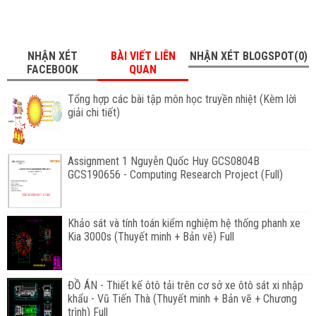
NHẬN XÉT
BÀI VIẾT LIÊN
NHẬN XÉT BLOGSPOT(0)
FACEBOOK
QUAN
Tổng hợp các bài tập môn học truyền nhiệt (Kèm lờì
giải chi tiết)
Assignment 1 Nguyễn Quốc Huy GCS0804B
GCS190656 - Computing Research Project (Full)
Khảo sát và tính toán kiểm nghiệm hệ thống phanh xe
Kia 3000s (Thuyết minh + Bản vẽ) Full
ĐỒ ÁN - Thiết kế ôtô tải trên cơ sở xe ôtô sát xi nhập
khẩu - Vũ Tiến Thà (Thuyết minh + Bản vẽ + Chương
trình) Full