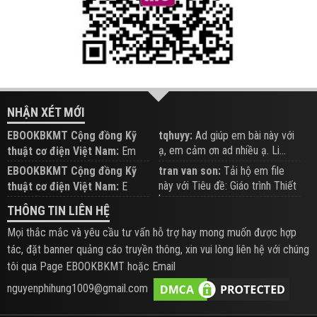
NHẬN XÉT MỚI
EBOOKBKMT Cộng đồng Kỹ
tqhuyy:
Ad giúp em bài này với
ạ, em cảm ơn ad nhiều ạ. Li...
thuật cơ điện Việt Nam:
Em
đăng trên Group hỗ trợ nhé
EBOOKBKMT Cộng đồng Kỹ
tran van son:
Tải hộ em file
này với Tiêu đề: Giáo trình Thiết
thuật cơ điện Việt Nam:
E
b...
xem hỗ trợ trên Group
THÔNG TIN LIÊN HỆ
Mọi thắc mắc và yêu cầu tư vấn hỗ trợ hay mong muốn được hợp
tác, đặt banner quảng cáo truyền thông, xin vui lòng liên hệ với chúng
tôi qua Page EBOOKBKMT hoặc Email
nguyenphihung1009@gmail.com