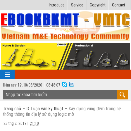
Introduce
Service
Copyright
Contact
Hôm nay:
T2,
10
/
08
/
2026
08
:
48:08
TRANG CHỦ
Trang chủ
D. Luận văn kỹ thuật
Xây dựng vùng đệm trong hệ
Bài giảng kỹ thuật
thống thông tin địa lý sử dụng logic mờ
Ngành Nhiệt lạnh
Luận văn kỹ thuật
23 thg 2, 2019
|
21:10