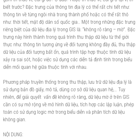
biết trước? Đặc trưng của thông tin địa lý có thể rất chi tiết như:
thông tin về từng ngôi nhà trong thành phố hoặc có thể rất thô
như: thời tiết, mật độ dân số quốc gia… Một trong những đặc trưng
riêng biệt của dữ liệu địa lý trong GIS là: “không rõ ràng – mờ”. Đặc
trưng này hình thành trong quá trình thu thập dữ liệu từ thế giới
thực như: thông tin tương ứng về đối tượng không đầy đủ, thu thập
dữ liệu của đối tượng bất ổn, quá trình tập hợp thuộc tính dữ liệu
xảy ra sai sót, hoặc việc sử dụng các diễn tả định tính trong biểu
diễn mối quan hệ giữa thuộc tính với nhau.
Phương pháp truyền thống trong thu thập, lưu trữ dữ liệu địa lý là
sử dụng bản đồ giấy, mô tả, dùng cơ sở dữ liệu quan hệ,… Tuy
nhiên, để giải quyết vấn đề không rõ ràng, dữ liệu mờ ở trên GIS
cần có sự mở rộng về mô hình dữ liệu, tích hợp các lập luận, phép
toán có sử dụng logic mờ trong biểu diễn và phân tích dữ liệu
không gian.
NỘI DUNG: