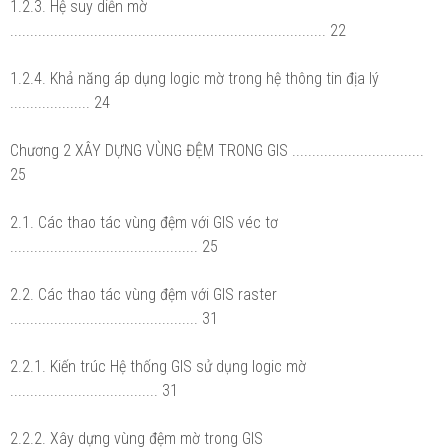
1.2.3. Hệ suy diễn mờ
............................................................................... 22
1.2.4. Khả năng áp dụng logic mờ trong hệ thông tin địa lý
.................... 24
Chương 2 XÂY DỰNG VÙNG ĐỆM TRONG GIS .................................
25
2.1. Các thao tác vùng đệm với GIS véc tơ
............................................... 25
2.2. Các thao tác vùng đệm với GIS raster
............................................... 31
2.2.1. Kiến trúc Hệ thống GIS sử dụng logic mờ
..................................... 31
2.2.2. Xây dựng vùng đệm mờ trong GIS