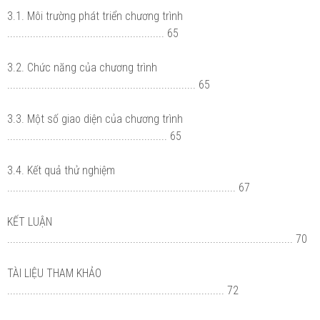
3.1. Môi trường phát triển chương trình
....................................................... 65
3.2. Chức năng của chương trình
.................................................................. 65
3.3. Một số giao diện của chương trình
........................................................ 65
3.4. Kết quả thử nghiệm
................................................................................ 67
KẾT LUẬN
.................................................................................................... 70
TÀI LIỆU THAM KHẢO
............................................................................ 72