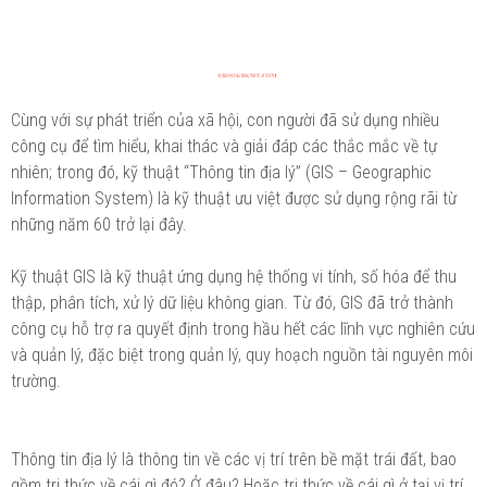
Cùng với sự phát triển của xã hội, con người đã sử dụng nhiều
công cụ để tìm hiểu, khai thác và giải đáp các thắc mắc về tự
nhiên; trong đó, kỹ thuật “Thông tin địa lý” (GIS – Geographic
Information System) là kỹ thuật ưu việt được sử dụng rộng rãi từ
những năm 60 trở lại đây.
Kỹ thuật GIS là kỹ thuật ứng dụng hệ thống vi tính, số hóa để thu
thập, phân tích, xử lý dữ liệu không gian. Từ đó, GIS đã trở thành
công cụ hỗ trợ ra quyết định trong hầu hết các lĩnh vực nghiên cứu
và quản lý, đặc biệt trong quản lý, quy hoạch nguồn tài nguyên môi
trường.
Thông tin địa lý là thông tin về các vị trí trên bề mặt trái đất, bao
gồm tri thức về cái gì đó? Ở đâu? Hoặc tri thức về cái gì ở tại vị trí