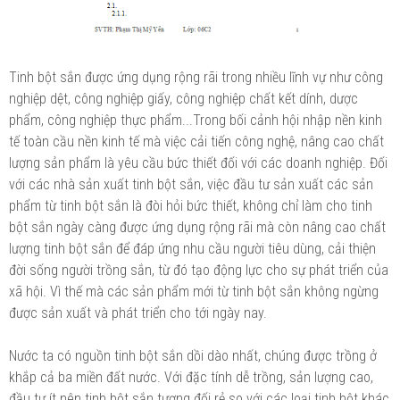
Tinh bột sắn được ứng dụng rộng rãi trong nhiều lĩnh vự như công
nghiệp dệt, công nghiệp giấy, công nghiệp chất kết dính, dược
phẩm, công nghiệp thực phẩm...Trong bối cảnh hội nhập nền kinh
tế toàn cầu nền kinh tế mà việc cải tiến công nghệ, nâng cao chất
lượng sản phẩm là yêu cầu bức thiết đối với các doanh nghiệp. Đối
với các nhà sản xuất tinh bột sắn, việc đầu tư sản xuất các sản
phẩm từ tinh bột sắn là đòi hỏi bức thiết, không chỉ làm cho tinh
bột sắn ngày càng được ứng dụng rộng rãi mà còn nâng cao chất
lượng tinh bột sắn để đáp ứng nhu cầu người tiêu dùng, cải thiện
đời sống người trồng sắn, từ đó tạo động lực cho sự phát triển của
xã hội. Vì thế mà các sản phẩm mới từ tinh bột sắn không ngừng
được sản xuất và phát triển cho tới ngày nay.
Nước ta có nguồn tinh bột sắn dồi dào nhất, chúng được trồng ở
khắp cả ba miền đất nước. Với đặc tính dễ trồng, sản lượng cao,
đầu tư ít nên tinh bột sắn tương đối rẻ so với các loại tinh bột khác