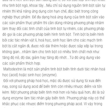
như tinh bột ngô, khoai tây...Nếu chỉ sử dụng nguồn tinh bột sắn tự
nhiên thì khả năng ứng dụng còn hạn chế, đặc biệt trong công
nghiệp thực phẩm. Để đa dạng hoá ứng dụng của tinh bột sắn vào
các sản phẩm thực phẩm thì cần dùng những phương pháp nhằm
làm thay đổi các tính chất của tinh bột tự nhiên, các phương pháp
đó gọi là các phương pháp biến hình tinh bột. Tinh bột bị biến hình
bởi các tác nhân vật lí, hoá học, sinh học làm cho các mạch tinh
bột bị cắt ngắn đi, được nối dài thêm hoặc được sắp xếp lại trong
không gian...nhằm làm cho tinh bột có nhiều tính chất mới như:
tăng độ nở, độ dai, giảm hay tăng độ nhớt...Từ đó ứng dụng vào
các sản phẩm thích hợp.
Maltodextrin là một sản phẩm tinh bột biến tính dưới tác nhân hoá
học (acid) hoặc sinh học (enzyme).
Đối với phương pháp hoá học, mặc dù được sử dụng từ xưa đến
nay, song sử dụng acid để biến tính còn nhiều nhược điểm và tốn
kém. Một phương pháp biến tính mới hơn và hiệu quả hơn, đó là sử
dụng enzyme làm tác nhân gây biến tính. Phương pháp này có thể
khắc phục các nhược điểm trong phương pháp acid. Vì vậy trong