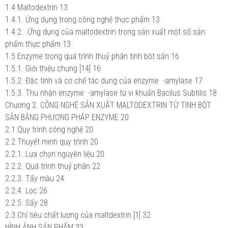
1.4
Maltodextrin
13
1.4.1.
Ứng dụng trong công nghệ thực phẩm
13
1.4.2.
.Ứng dụng của maltodextrin trong sản xuất một số sản
phẩm thực phẩm
13
1.5
Enzyme trong quá trình thuỷ phân tinh bột sắn
16
1.5.1.
Giới thiệu chung [14]
16
1.5.2.
Đặc tính và cơ chế tác dụng của enzyme -amylase
17
1.5.3.
Thu nhận enzyme -amylase từ vi khuẩn Bacilus Subtilis
18
Chương 2.
CÔNG NGHỆ SẢN XUẤT MALTODEXTRIN TỪ TINH BỘT
SẮN BẰNG PHƯƠNG PHÁP ENZYME
20
2.1
Quy trình công nghệ
20
2.2
Thuyết minh quy trình
20
2.2.1.
Lựa chọn nguyên liệu
20
2.2.2.
Quá trình thuỷ phân
22
2.2.3.
Tẩy màu
24
2.2.4.
Lọc
26
2.2.5.
Sấy
28
2.3
Chỉ tiêu chất lượng của maltdextrin [1]
32
HÌNH ẢNH SẢN PHẨM
33