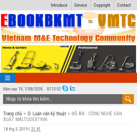
Introduce
Service
Copyright
Contact
Hôm nay:
T6,
7
/
08
/
2026
07
:
13:52
TRANG CHỦ
Trang chủ
D. Luận văn kỹ thuật
ĐỒ ÁN - CÔNG NGHỆ SẢN
Bài giảng kỹ thuật
XUẤT MALTODEXTRIN
Ngành Nhiệt lạnh
Luận văn kỹ thuật
18 thg 3, 2019
|
21:41