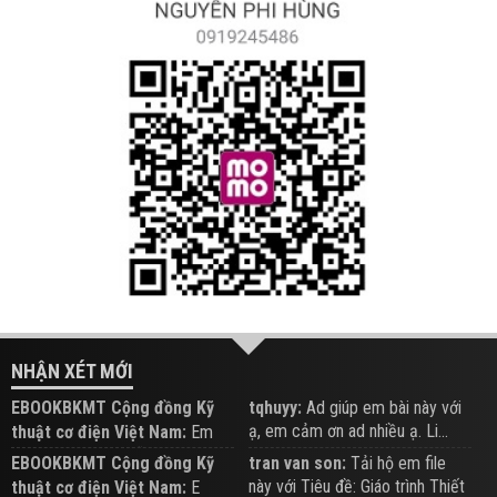
NHẬN XÉT MỚI
EBOOKBKMT Cộng đồng Kỹ
tqhuyy:
Ad giúp em bài này với
ạ, em cảm ơn ad nhiều ạ. Li...
thuật cơ điện Việt Nam:
Em
đăng trên Group hỗ trợ nhé
EBOOKBKMT Cộng đồng Kỹ
tran van son:
Tải hộ em file
này với Tiêu đề: Giáo trình Thiết
thuật cơ điện Việt Nam:
E