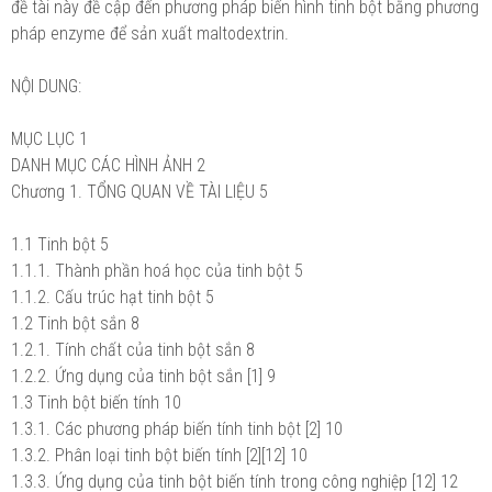
đề tài này đề cập đến phương pháp biến hình tinh bột bằng phương
pháp enzyme để sản xuất maltodextrin.
NỘI DUNG:
MỤC LỤC
1
DANH MỤC CÁC HÌNH ẢNH
2
Chương 1.
TỔNG QUAN VỀ TÀI LIỆU
5
1.1
Tinh bột
5
1.1.1.
Thành phần hoá học của tinh bột
5
1.1.2.
Cấu trúc hạt tinh bột
5
1.2
Tinh bột sắn
8
1.2.1.
Tính chất của tinh bột sắn
8
1.2.2.
Ứng dụng của tinh bột sắn [1]
9
1.3
Tinh bột biến tính
10
1.3.1.
Các phương pháp biến tính tinh bột [2]
10
1.3.2.
Phân loại tinh bột biến tính [2][12]
10
1.3.3.
Ứng dụng của tinh bột biến tính trong công nghiệp [12]
12