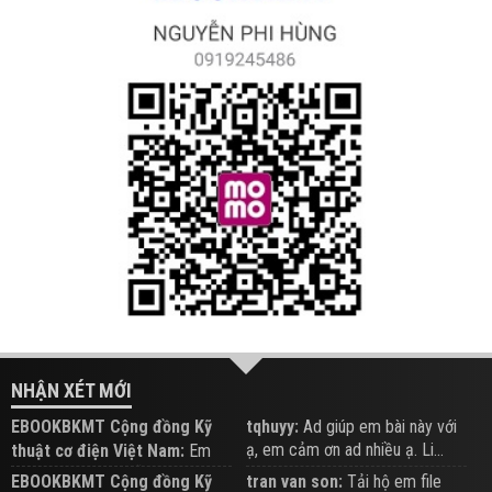
NHẬN XÉT MỚI
EBOOKBKMT Cộng đồng Kỹ
tqhuyy:
Ad giúp em bài này với
ạ, em cảm ơn ad nhiều ạ. Li...
thuật cơ điện Việt Nam:
Em
đăng trên Group hỗ trợ nhé
EBOOKBKMT Cộng đồng Kỹ
tran van son:
Tải hộ em file