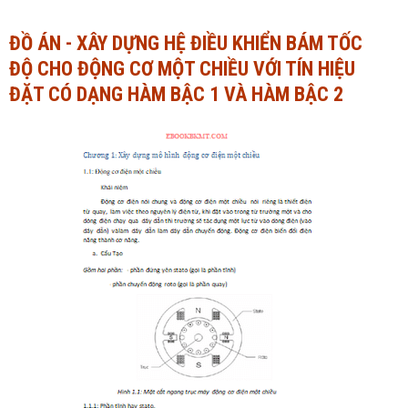
Ngành Tài chính - Ngân hàng
Ngành Quản trị kinh doanh
ĐỒ ÁN - XÂY DỰNG HỆ ĐIỀU KHIỂN BÁM TỐC
ĐỘ CHO ĐỘNG CƠ MỘT CHIỀU VỚI TÍN HIỆU
Khác
Ngành Tài chính - Ngân hàng
ĐẶT CÓ DẠNG HÀM BẬC 1 VÀ HÀM BẬC 2
Bài giảng xã hội
Khác
Chính trị - Tư tưởng
Luận văn xã hội
Lịch sử - Văn hóa
Chính trị - Tư tưởng
Tâm lý học
Lịch sử - Văn hóa
Khác
Tâm lý học
Khác