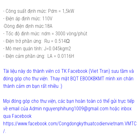
- Công suất định mức: Pdm = 1,5kW
- Điện áp định mức: 110V
-Dòng điện định mức:18A
- Tốc độ định mức: ndm = 3000 vòng/phút
- Điện trở phần ứng: Ru = 0.514Ω
- Mô men quán tính: J=0.045kgm2
- Điện cảm phần ứng: LA = 0.0116H
Tài liệu này do thành viên có TK Facebook (Viet Tran) sưu tầm và
đóng góp cho thư viện. Thay mặt BQT EBOOKBKMT mình xin chân
thành cảm ơn bạn rất nhiều :)
Mọi đóng góp cho thư viện, các bạn hoàn toàn có thể gửi trực tiếp
về email của Admin nguyenphihung1009@gmail.com hoặc inbox
qua Facebook
https://www.facebook.com/Congdongkythuatcodienvietnam.VMTC
/.