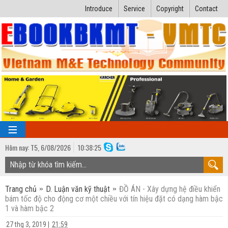
Introduce
Service
Copyright
Contact
Hôm nay:
T5,
6
/
08
/
2026
10
:
38:26
TRANG CHỦ
Trang chủ
D. Luận văn kỹ thuật
ĐỒ ÁN - Xây dựng hệ điều khiển
Bài giảng kỹ thuật
bám tốc độ cho động cơ một chiều với tín hiệu đặt có dạng hàm bậc
1 và hàm bậc 2
Ngành Nhiệt lạnh
Luận văn kỹ thuật
27 thg 3, 2019
|
21:59