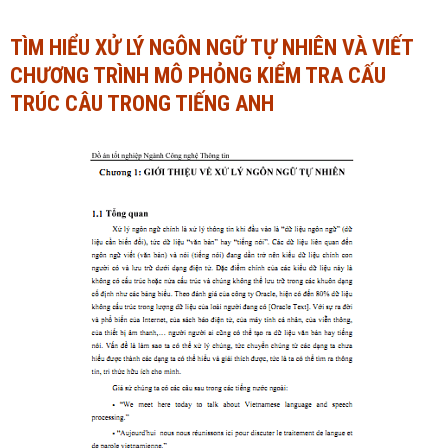
Ngành Tài chính - Ngân hàng
Ngành Quản trị kinh doanh
TÌM HIỂU XỬ LÝ NGÔN NGỮ TỰ NHIÊN VÀ VIẾT
CHƯƠNG TRÌNH MÔ PHỎNG KIỂM TRA CẤU
Khác
Ngành Tài chính - Ngân hàng
TRÚC CÂU TRONG TIẾNG ANH
Bài giảng xã hội
Khác
Chính trị - Tư tưởng
Luận văn xã hội
Lịch sử - Văn hóa
Chính trị - Tư tưởng
Tâm lý học
Lịch sử - Văn hóa
Khác
Tâm lý học
Khác