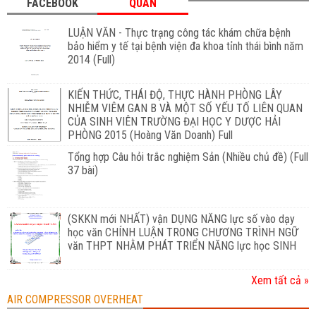
FACEBOOK
QUAN
LUẬN VĂN - Thực trạng công tác khám chữa bệnh
bảo hiểm y tế tại bệnh viện đa khoa tỉnh thái bình năm
2014 (Full)
KIẾN THỨC, THÁI ĐỘ, THỰC HÀNH PHÒNG LÂY
NHIỄM VIÊM GAN B VÀ MỘT SỐ YẾU TỐ LIÊN QUAN
CỦA SINH VIÊN TRƯỜNG ĐẠI HỌC Y DƯỢC HẢI
PHÒNG 2015 (Hoàng Văn Doanh) Full
Tổng hợp Câu hỏi trắc nghiệm Sản (Nhiều chủ đề) (Full
37 bài)
(SKKN mới NHẤT) vận DỤNG NĂNG lực số vào dạy
học văn CHÍNH LUẬN TRONG CHƯƠNG TRÌNH NGỮ
văn THPT NHẰM PHÁT TRIỂN NĂNG lực học SINH
Xem tất cả »
AIR COMPRESSOR OVERHEAT