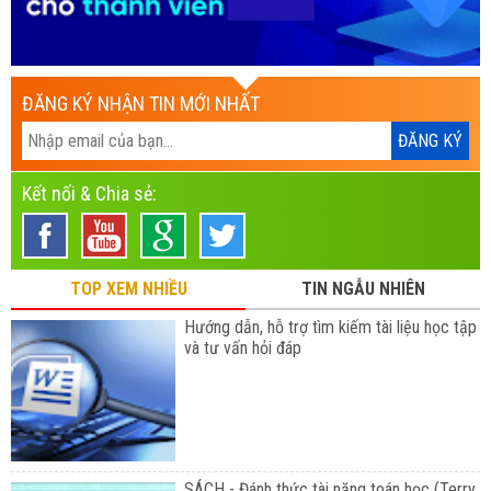
ĐĂNG KÝ NHẬN TIN MỚI NHẤT
Kết nối & Chia sẻ:
TOP XEM NHIỀU
TIN NGẪU NHIÊN
Hướng dẫn, hỗ trợ tìm kiếm tài liệu học tập
và tư vấn hỏi đáp
SÁCH - Đánh thức tài năng toán học (Terry