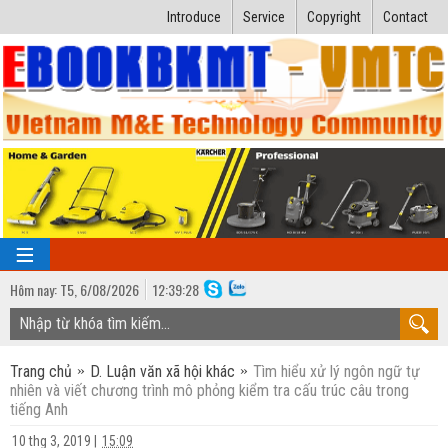
Introduce
Service
Copyright
Contact
Hôm nay:
T5,
6
/
08
/
2026
12
:
39:29
TRANG CHỦ
Trang chủ
D. Luận văn xã hội khác
Tìm hiểu xử lý ngôn ngữ tự
Bài giảng kỹ thuật
nhiên và viết chương trình mô phỏng kiểm tra cấu trúc câu trong
tiếng Anh
Ngành Nhiệt lạnh
Luận văn kỹ thuật
10 thg 3, 2019
|
15:09