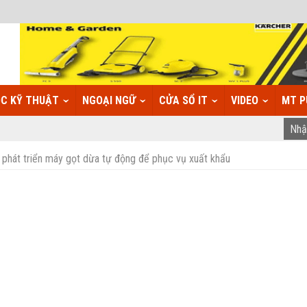
C KỸ THUẬT
NGOẠI NGỮ
CỬA SỔ IT
VIDEO
MT P
phát triển máy gọt dừa tự động để phục vụ xuất khẩu