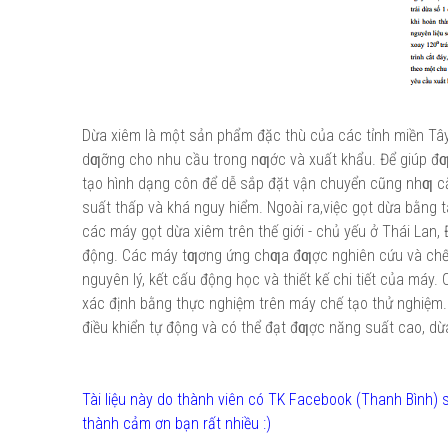
Dừa xiêm là một sản phẩm đặc thù của các tỉnh miền T
dƣỡng cho nhu cầu trong nƣớc và xuất khẩu. Để giúp đƣ
tạo hình dạng côn để dễ sắp đặt vận chuyển cũng nhƣ cắ
suất thấp và khá nguy hiểm. Ngoài ra,việc gọt dừa bằng
các máy gọt dừa xiêm trên thế giới - chủ yếu ở Thái Lan
động. Các máy tƣơng ứng chƣa đƣợc nghiên cứu và chế t
nguyên lý, kết cấu động học và thiết kế chi tiết của máy
xác định bằng thực nghiệm trên máy chế tạo thử nghiệm. 
điều khiển tự động và có thể đạt đƣợc năng suất cao, d
Tài liệu này do thành viên có TK Facebook (Thanh Bình
thành cảm ơn bạn rất nhiều :)