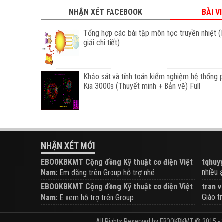
NHẬN XÉT FACEBOOK
BÀI V
Tổng hợp các bài tập môn học truyền nhiệt (
giải chi tiết)
Khảo sát và tính toán kiểm nghiệm hệ thống 
Kia 3000s (Thuyết minh + Bản vẽ) Full
NHẬN XÉT MỚI
EBOOKBKMT Cộng đồng Kỹ thuật cơ điện Việt
tqhuyy
nhiều ạ.
Nam:
Em đăng trên Group hỗ trợ nhé
EBOOKBKMT Cộng đồng Kỹ thuật cơ điện Việt
tran v
Giáo tr
Nam:
E xem hỗ trợ trên Group
All Rights Reserved by EBOOKBKMT © 2015 - 