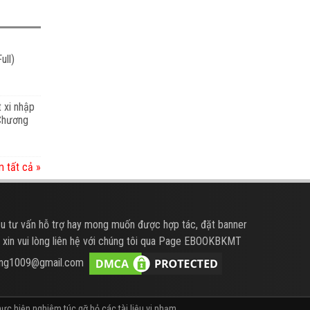
ull)
t xi nhập
 Chương
 tất cả »
u tư vấn hỗ trợ hay mong muốn được hợp tác, đặt banner
 xin vui lòng liên hệ với chúng tôi qua Page EBOOKBKMT
hung1009@gmail.com
ực hiện nghiêm túc gỡ bỏ các tài liệu vi phạm