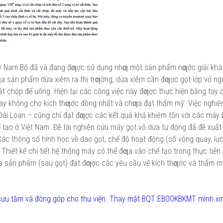
ây Nam Bộ đã và đang đƣợc sử dụng nhƣ một sản phẩm nƣớc giải khá
a sản phẩm dừa xiêm ra thị trƣờng, dừa xiêm cần đƣợc gọt lớp vỏ ng
t chóp để uống. Hiện tại các công việc này đƣợc thực hiện bằng tay 
 tay không cho kích thƣớc đồng nhất và chƣa đạt thẩm mỹ. Việc nghiê
, Đài Loan – cũng chỉ đạt đƣợc các kết quả khá khiêm tốn với các máy 
ạo ở Việt Nam. Đề tài nghiên cứu máy gọt vỏ dừa tự động đã đề xuấ
. Các thông số hình học về dao gọt, chế độ hoạt động (số vòng quay, lự
Thiết kế chi tiết hệ thống máy có thể đƣa vào chế tạo trong thực tiễ
ừa sản phẩm (sau gọt) đạt đƣợc các yêu cầu về kích thƣớc và thẩm m
) sưu tầm và đóng góp cho thư viện. Thay mặt BQT EBOOKBKMT mình xi