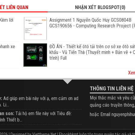
IẾT LIÊN QUAN
NHẬN XÉT BLOGSPOT(0)
Kèm lờì
Assignment 1 Nguyễn Quốc Huy GCS0804B
GCS190656 - Computing Research Project (F
phanh xe
ĐỒ ÁN - Thiết kế ôtô tải trên cơ sở xe ôtô sá
khẩu - Vũ Tiến Thà (Thuyết minh + Bản vẽ +
trình) Full
Xem
THÔNG TIN LIÊN HỆ
Mọi thắc mắc và yêu cầ
:
Ad giúp em bài này với ạ, em cảm ơn ad
 Li...
quảng cáo truyền thông,
an son:
Tải hộ em file này với Tiêu đề:
hoặc Email nguyenphi
ình Thiết b...
2026 | Designed by
Viettheme.Net
| Ebookbkmt luôn tôn trọng quyền tác giả và th