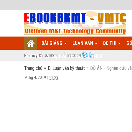
BÀI GIẢNG
LUẬN VĂN
ĐỀ THI
GÓ
Hôm nay:
CN,
9
/
08
/
2026
08
:
38:40
HỖ TRỢ TÀI LIỆU VÀ TƯ VẤN KỸ THUẬT
Trang chủ
D. Luận văn kỹ thuật
ĐỒ ÁN - Nghên cứu và 
9 thg 4, 2019
|
11:29