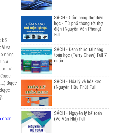
SÁCH - Cẩm nang thợ điện
học - Từ phổ thông tới thợ
điện (Nguyễn Văn Phong)
Full
t bổ
oài và
SÁCH - Đánh thức tài năng
có năng
toán học (Terry Chew) Full 7
cuốn
n cứu
bán tự
t đƣợc
SÁCH - Hóa lý và hóa keo
c,…) đƣợc
(Nguyễn Hữu Phú) Full
n đƣợc
ỹ.
SÁCH - Nguyên lý kế toán
n chân
(Võ Văn Nhị) Full