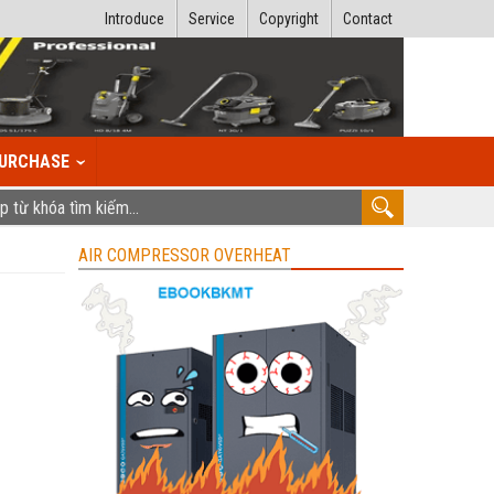
Introduce
Service
Copyright
Contact
URCHASE
AIR COMPRESSOR OVERHEAT