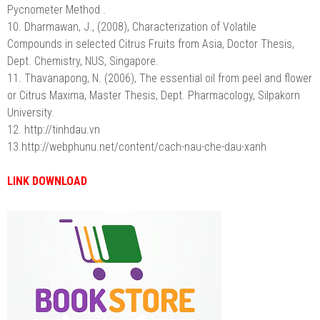
Pycnometer Method .
10.
Dharmawan, J., (2008), Characterization of Volatile
Compounds in selected Citrus Fruits from Asia, Doctor Thesis,
Dept. Chemistry, NUS, Singapore.
11.
Thavanapong, N. (2006), The essential oil from peel and flower
or Citrus Maxima, Master Thesis, Dept. Pharmacology, Silpakorn
University.
12.
http://tinhdau.vn
13.http://webphunu.net/content/cach-nau-che-dau-xanh
LINK DOWNLOAD