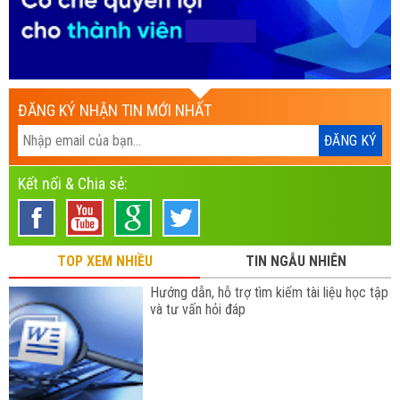
ĐĂNG KÝ NHẬN TIN MỚI NHẤT
Kết nối & Chia sẻ:
TOP XEM NHIỀU
TIN NGẪU NHIÊN
Hướng dẫn, hỗ trợ tìm kiếm tài liệu học tập
và tư vấn hỏi đáp