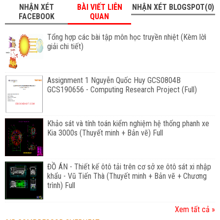
NHẬN XÉT
BÀI VIẾT LIÊN
NHẬN XÉT BLOGSPOT(0)
FACEBOOK
QUAN
Tổng hợp các bài tập môn học truyền nhiệt (Kèm lờì
giải chi tiết)
Assignment 1 Nguyễn Quốc Huy GCS0804B
GCS190656 - Computing Research Project (Full)
Khảo sát và tính toán kiểm nghiệm hệ thống phanh xe
Kia 3000s (Thuyết minh + Bản vẽ) Full
ĐỒ ÁN - Thiết kế ôtô tải trên cơ sở xe ôtô sát xi nhập
khẩu - Vũ Tiến Thà (Thuyết minh + Bản vẽ + Chương
trình) Full
Xem tất cả »