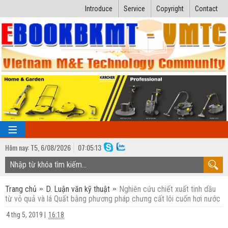
Introduce
Service
Copyright
Contact
Hôm nay:
T5,
6
/
08
/
2026
07
:
05:14
TRANG CHỦ
Trang chủ
D. Luận văn kỹ thuật
Nghiên cứu chiết xuất tinh dầu
Bài giảng kỹ thuật
từ vỏ quả và lá Quất bằng phương pháp chưng cất lôi cuốn hơi nước
Ngành Nhiệt lạnh
Luận văn kỹ thuật
4 thg 5, 2019
|
16:18