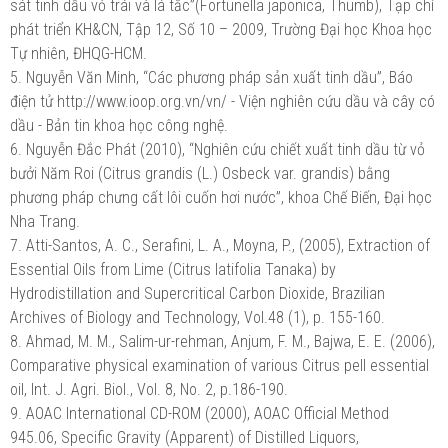
sát tinh dầu vỏ trái và lá tắc”(Fortunella japonica, Thumb), Tạp chí
phát triển KH&CN, Tập 12, Số 10 – 2009, Trường Đại học Khoa học
Tự nhiên, ĐHQG-HCM.
5.
Nguyễn Văn Minh, “Các phương pháp sản xuất tinh dầu”, Báo
điện tử http://www.ioop.org.vn/vn/ - Viện nghiên cứu dầu và cây có
dầu - Bản tin khoa học công nghệ.
6.
Nguyễn Đắc Phát (2010), “Nghiên cứu chiết xuất tinh dầu từ vỏ
bưởi Năm Roi (Citrus grandis (L.) Osbeck var. grandis) bằng
phương pháp chưng cất lôi cuốn hơi nước”, khoa Chế Biến, Đại học
Nha Trang.
7.
Atti-Santos, A. C., Serafini, L. A., Moyna, P., (2005), Extraction of
Essential Oils from Lime (Citrus latifolia Tanaka) by
Hydrodistillation and Supercritical Carbon Dioxide, Brazilian
Archives of Biology and Technology, Vol.48 (1), p. 155-160.
8.
Ahmad, M. M., Salim-ur-rehman, Anjum, F. M., Bajwa, E. E. (2006),
Comparative physical examination of various Citrus pell essential
oil, Int. J. Agri. Biol., Vol. 8, No. 2, p.186-190.
9.
AOAC International CD-ROM (2000), AOAC Official Method
945.06, Specific Gravity (Apparent) of Distilled Liquors,