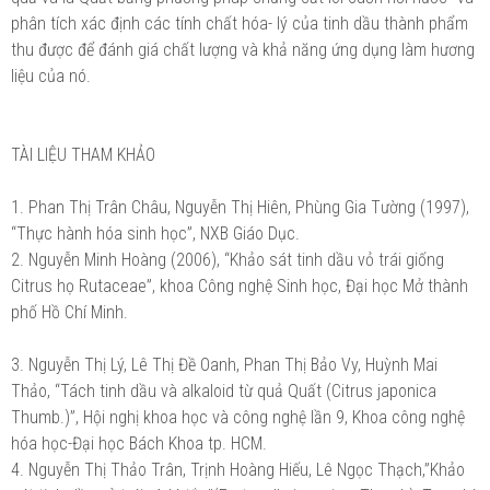
phân tích xác định các tính chất hóa- lý của tinh dầu thành phẩm
thu được để đánh giá chất lượng và khả năng ứng dụng làm hương
liệu của nó.
TÀI LIỆU THAM KHẢO
1.
Phan Thị Trân Châu, Nguyễn Thị Hiên, Phùng Gia Tường (1997),
“Thực hành hóa sinh học”, NXB Giáo Dục.
2.
Nguyễn Minh Hoàng (2006), “Khảo sát tinh dầu vỏ trái giống
Citrus họ Rutaceae”, khoa Công nghệ Sinh học, Đại học Mở thành
phố Hồ Chí Minh.
3.
Nguyễn Thị Lý, Lê Thị Đề Oanh, Phan Thị Bảo Vy, Huỳnh Mai
Thảo, “Tách tinh dầu và alkaloid từ quả Quất (Citrus japonica
Thumb.)”, Hội nghị khoa học và công nghệ lần 9, Khoa công nghệ
hóa học-Đại học Bách Khoa tp. HCM.
4.
Nguyễn Thị Thảo Trân, Trịnh Hoàng Hiếu, Lê Ngọc Thạch,”Khảo