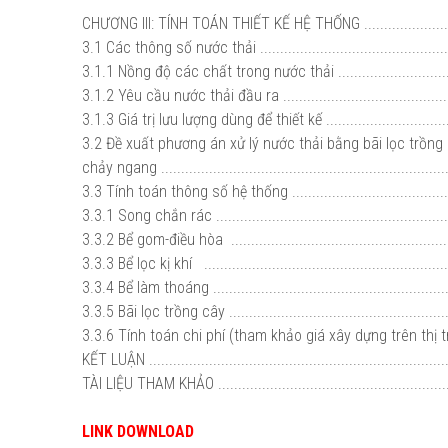
CHƯƠNG III: TÍNH TOÁN THIẾT KẾ HỆ THỐNG .......................
3.1 Các thông số nước thải ..................................................
3.1.1 Nồng độ các chất trong nước thải .................................
3.1.2 Yêu cầu nước thải đầu ra .............................................
3.1.3 Giá trị lưu lượng dùng để thiết kế ..................................
3.2 Đề xuất phương án xử lý nước thải bằng bãi lọc trồng
chảy ngang .........................................................................
3.3 Tính toán thông số hệ thống ...........................................
3.3.1 Song chắn rác ............................................................
3.3.2 Bể gom-điều hòa ........................................................
3.3.3 Bể lọc kị khí ..............................................................
3.3.4 Bể làm thoáng ............................................................
3.3.5 Bãi lọc trồng cây ........................................................
3.3.6 Tính toán chi phí (tham khảo giá xây dựng trên thị trườn
KẾT LUẬN ...........................................................................
TÀI LIỆU THAM KHẢO ...........................................................
LINK DOWNLOAD