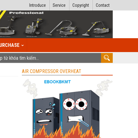
Introduce
Service
Copyright
Contact
URCHASE
AIR COMPRESSOR OVERHEAT