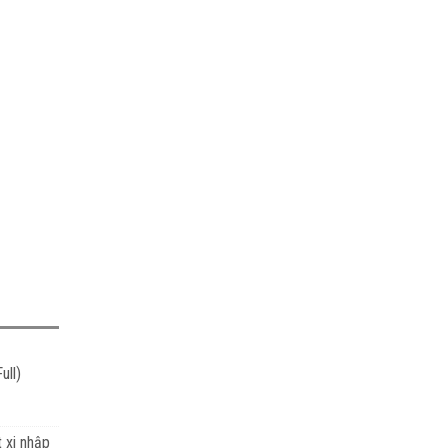
ull)
t xi nhập