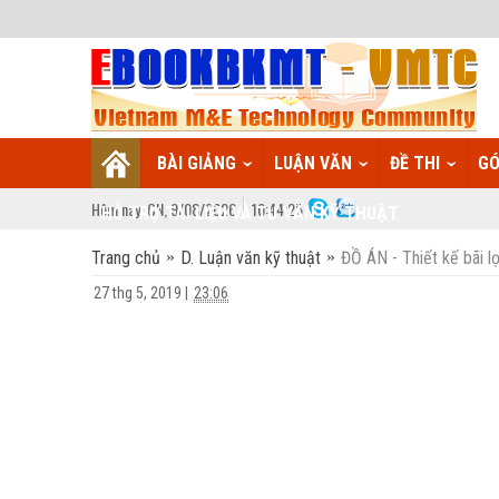
BÀI GIẢNG
LUẬN VĂN
ĐỀ THI
GÓ
Hôm nay:
CN,
9
/
08
/
2026
10
:
44:26
HỖ TRỢ TÀI LIỆU VÀ TƯ VẤN KỸ THUẬT
Trang chủ
D. Luận văn kỹ thuật
ĐỒ ÁN - Thiết kế bãi l
27 thg 5, 2019
|
23:06