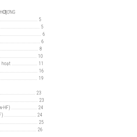
 PHƢƠNG
............................. 5
......................... 5
............................ 6
............................. 6
........................... 8
...................... 10
..................... 11
........................... 16
........................... 19
...................... 23
.......................... 23
 ..................... 24
...................... 24
............................ 25
........................... 26