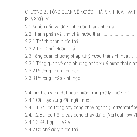
CHƯƠNG 2 : TỔNG QUAN VỀ NƢỚC THẢI SINH HOẠT VÀ
PHÁP XỬ LÝ .........................................................................
2.1 Nguồn gốc và đặc tính nước thải sinh hoạt .......................
2.2 Thành phần và tính chất nước thải ...................................
2.2.1 Thành phần nước thải .................................................
2.2.2 Tính Chất Nước Thải ...................................................
2.3 Tổng quan phương pháp xử lý nước thải sinh hoạt ............
2.3.1 Tổng quan về các phương pháp xử lý nước thải sinh hoạt 
2.3.2 Phương pháp hóa học ..................................................
2.3.3 Phương pháp sinh học .................................................
2.4 Tìm hiểu vùng đất ngập nước trong xử lý nước thải ...........
2.4.1 Cấu tạo vùng đất ngập nước ........................................
2.4.1.1 Bãi lọc trồng cây dòng chảy ngang (Horizontal flow-HF)
2.4.1.2 Bãi lọc trồng cây dòng chảy đứng (Vertical flow-VF) ....
2.4.1.3 Kết hợp HF và VF ......................................................
2.4.2 Cơ chế xử lý nước thải .................................................