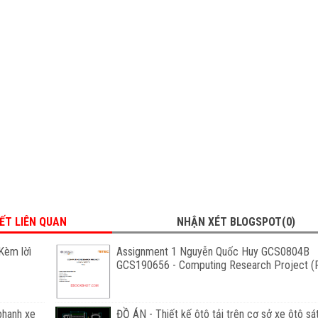
IẾT LIÊN QUAN
NHẬN XÉT BLOGSPOT(0)
Kèm lờì
Assignment 1 Nguyễn Quốc Huy GCS0804B
GCS190656 - Computing Research Project (F
phanh xe
ĐỒ ÁN - Thiết kế ôtô tải trên cơ sở xe ôtô sá