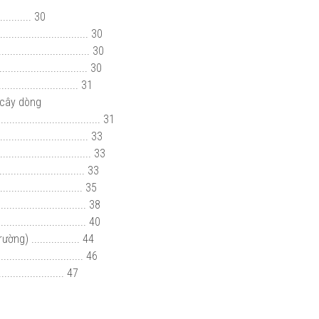
......... 30
............................ 30
.......................... 30
........................... 30
........................ 31
 cây dòng
.................................. 31
........................... 33
.............................. 33
............................ 33
............................ 35
............................. 38
............................. 40
g) ................. 44
............................. 46
..................... 47