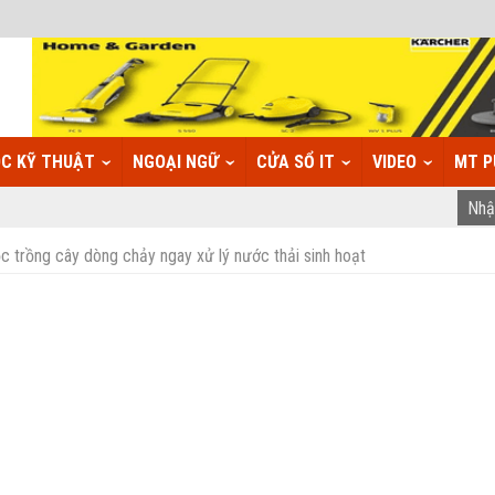
C KỸ THUẬT
NGOẠI NGỮ
CỬA SỔ IT
VIDEO
MT P
ọc trồng cây dòng chảy ngay xử lý nước thải sinh hoạt