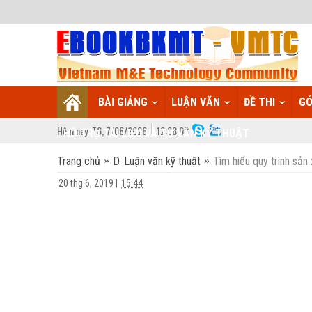
BÀI GIẢNG
LUẬN VĂN
ĐỀ THI
GÓ
Hôm nay:
T6,
7
/
08
/
2026
12
:
08:04
HỖ TRỢ TÀI LIỆU VÀ TƯ VẤN KỸ THUẬT
Trang chủ
D. Luận văn kỹ thuật
Tìm hiểu quy trình sả
20 thg 6, 2019
|
15:44