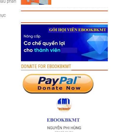
hẩu phần
Thực
DONATE FOR EBOOKBKMT