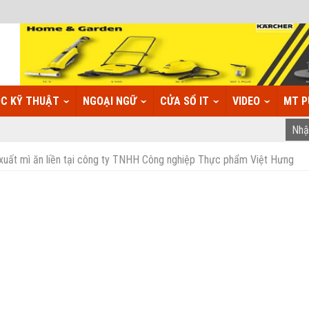
C KỸ THUẬT
NGOẠI NGỮ
CỬA SỔ IT
VIDEO
MT P
n xuất mì ăn liền tại công ty TNHH Công nghiệp Thực phẩm Việt Hưng