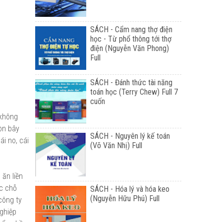
SÁCH - Cẩm nang thợ điện
học - Từ phổ thông tới thợ
điện (Nguyễn Văn Phong)
Full
SÁCH - Đánh thức tài năng
toán học (Terry Chew) Full 7
cuốn
 không
Còn bây
SÁCH - Nguyên lý kế toán
ái no, cái
(Võ Văn Nhị) Full
 ăn liền
ợc chỗ
SÁCH - Hóa lý và hóa keo
(Nguyễn Hữu Phú) Full
công ty
ghiệp