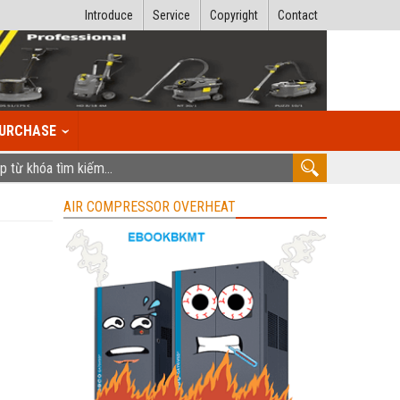
Introduce
Service
Copyright
Contact
URCHASE
AIR COMPRESSOR OVERHEAT