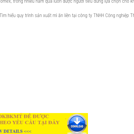
mex, trong nhiều năm qua luôn được người tiêu dùng lựa chọn cho k
Tìm hiểu quy trình sản xuất mì ăn liền tại công ty TNHH Công nghiệp 