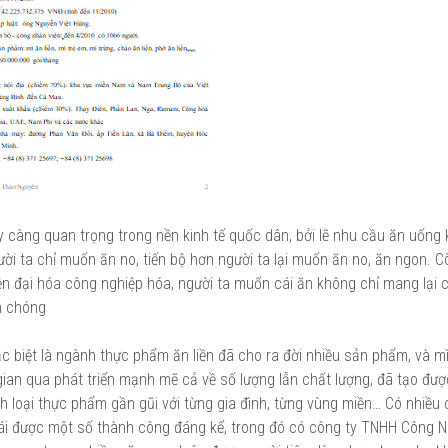
 càng quan trọng trong nền kinh tế quốc dân, bởi lẽ nhu cầu ăn uống
ười ta chỉ muốn ăn no, tiến bộ hơn người ta lại muốn ăn no, ăn ngon. 
iện đại hóa công nghiệp hóa, người ta muốn cái ăn không chỉ mang lại c
h chóng
 biệt là ngành thực phẩm ăn liền đã cho ra đời nhiều sản phẩm, và mì
gian qua phát triển mạnh mẽ cả về số lượng lẫn chất lượng, đã tạo đư
nh loại thực phẩm gần gũi với từng gia đình, từng vùng miền… Có nhiều 
 hái được một số thành công đáng kể, trong đó có công ty TNHH Công N