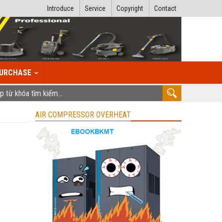
Introduce
Service
Copyright
Contact
URCHASE
AIR COMPRESSOR OVERHEAT