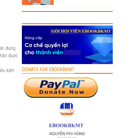
 án đúng
nhận được
DONATE FOR EBOOKBKMT
ều kiện