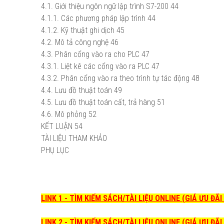
4.1. Giới thiệu ngôn ngữ lập trình S7-200
44
4.1.1. Các phương pháp lập trình
44
4.1.2. Kỹ thuật ghi dịch
45
4.2. Mô tả công nghệ
46
4.3. Phân cổng vào ra cho PLC
47
4.3.1. Liệt kê các cổng vào ra PLC
47
4.3.2. Phân cổng vào ra theo trình tự tác động
48
4.4. Lưu đồ thuật toán
49
4.5. Lưu đồ thuật toán cất, trả hàng
51
4.6. Mô phỏng
52
KẾT LUẬN
54
TÀI LIỆU THAM KHẢO
PHỤ LỤC
LINK 1 - TÌM KIẾM SÁCH/TÀI LIỆU ONLINE (GIÁ ƯU ĐÃ
LINK 2 - TÌM KIẾM SÁCH/TÀI LIỆU ONLINE (GIÁ ƯU ĐÃ