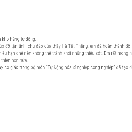
 kho hàng tự động.
iúp đỡ tận tình, chu đáo của thầy Hà Tất Thắng, em đã hoàn thành đồ
 nhiều hạn chế nên không thể tránh khỏi những thiếu sót. Em rất mong 
 thiện hơn nữa.
y cô giáo trong bộ môn “Tự Động hóa xí nghiệp công nghiệp” đã tạo đi