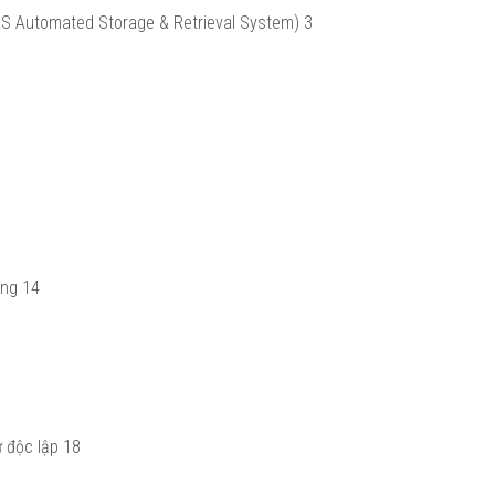
SRS Automated Storage & Retrieval System)
3
ộng
14
ừ độc lập
18