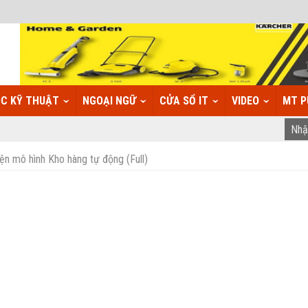
C KỸ THUẬT
NGOẠI NGỮ
CỬA SỔ IT
VIDEO
MT P
ện mô hình Kho hàng tự động (Full)