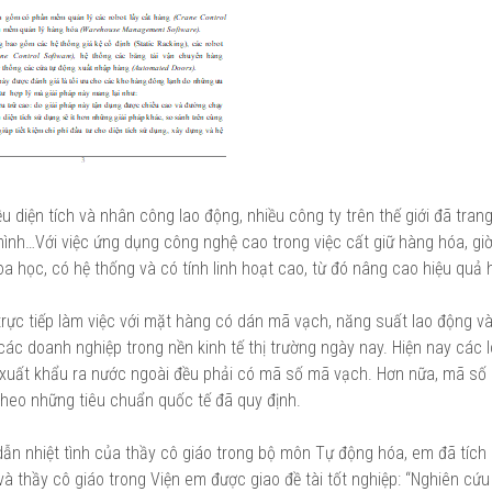
u diện tích và nhân công lao động, nhiều công ty trên thế giới đã trang
nh…Với việc ứng dụng công nghệ cao trong việc cất giữ hàng hóa, gi
 học, có hệ thống và có tính linh hoạt cao, từ đó nâng cao hiệu quả 
trực tiếp làm việc với mặt hàng có dán mã vạch, năng suất lao động và
o các doanh nghiệp trong nền kinh tế thị trường ngày nay. Hiện nay các 
 xuất khẩu ra nước ngoài đều phải có mã số mã vạch. Hơn nữa, mã số
theo những tiêu chuẩn quốc tế đã quy định.
dẫn nhiệt tình của thầy cô giáo trong bộ môn Tự động hóa, em đã tích
à thầy cô giáo trong Viện em được giao đề tài tốt nghiệp: “Nghiên cứ