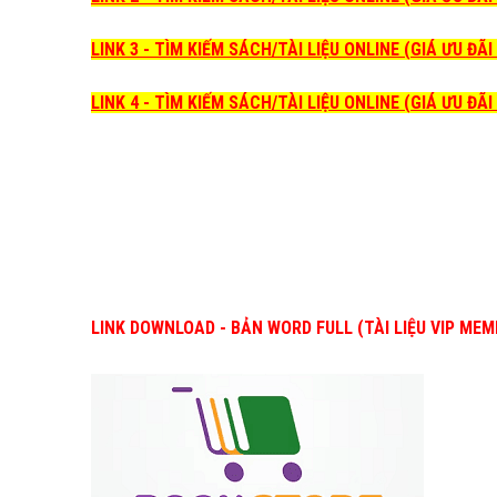
LINK 3 - TÌM KIẾM SÁCH/TÀI LIỆU ONLINE (GIÁ ƯU ĐÃ
LINK 4 - TÌM KIẾM SÁCH/TÀI LIỆU ONLINE (GIÁ ƯU ĐÃ
LINK DOWNLOAD - BẢN WORD FULL (TÀI LIỆU VIP MEM