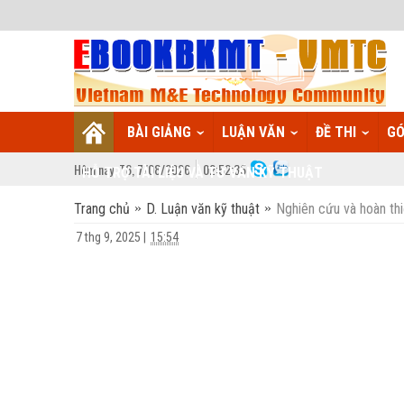
BÀI GIẢNG
LUẬN VĂN
ĐỀ THI
GÓ
Hôm nay:
T6,
7
/
08
/
2026
02
:
52:36
HỖ TRỢ TÀI LIỆU VÀ TƯ VẤN KỸ THUẬT
Trang chủ
D. Luận văn kỹ thuật
Nghiên cứu và hoàn thi
7 thg 9, 2025
|
15:54