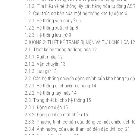
1.1.2. Tìm hiểu về hệ thống lấy cất hàng hóa tự động A
1.2. Cấu trúc cơ bản của một hệ thống kho tự động
6
1.2.1. Hệ thống vận chuyển
6
1.2.2. Hệ thống xuất nhập
8
1.2.3. Hệ thống lưu trữ
9
CHƯƠNG 2: THIẾT KẾ TRANG BỊ ĐIỆN VÀ TỰ ĐỘNG HÓA
12
2.1. Thiết kế hệ thống tự động hóa
12
2.1.1. Xuất nhập
12
2.1.2. Vận chuyển
13
2.1.3. Lưu giữ
13
2.2. Các hệ thống chuyển động chính của kho hàng tự đ
2.2.1. Hệ thống di chuyển xe nâng
14
2.2.2. Hệ thống tay máy
14
2.3. Trang thiết bị cho hệ thống
15
2.3.1. Động cơ điện
15
2.3.2. Động cơ điện một chiều
15
2.3.3. Phương trình cơ bản của động cơ một chiều kích t
2.3.4. Ảnh hưởng của các tham số đến đặc tính cơ
21