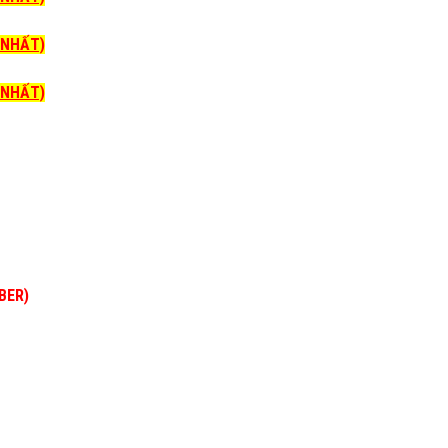
I NHẤT)
I NHẤT)
BER)