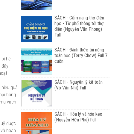
SÁCH - Cẩm nang thợ điện
học - Từ phổ thông tới thợ
điện (Nguyễn Văn Phong)
Full
SÁCH - Đánh thức tài năng
toán học (Terry Chew) Full 7
 bị hệ
cuốn
ờ đây
hoạt
SÁCH - Nguyên lý kế toán
 hiệu quả
(Võ Văn Nhị) Full
loại hàng
 mã vạch
SÁCH - Hóa lý và hóa keo
(Nguyễn Hữu Phú) Full
 luỹ được
u và hoàn