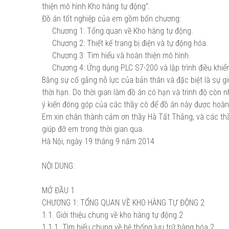
thiện mô hình Kho hàng tự động”.
Đồ án tốt nghiệp của em gồm bốn chương:
Chương 1: Tổng quan về Kho hàng tự động.
Chương 2: Thiết kế trang bị điện và tự động hóa.
Chương 3: Tìm hiểu và hoàn thiện mô hình.
Chương 4: Ứng dụng PLC S7-200 và lập trình điều khiển
Bằng sự cố gắng nỗ lực của bản thân và đặc biệt là sự g
thời hạn. Do thời gian làm đồ án có hạn và trình độ còn
ý kiến đóng góp của các thầy cô để đồ án này được hoàn
Em xin chân thành cảm ơn thầy Hà Tất Thắng, và các thầ
giúp đỡ em trong thời gian qua.
Hà Nội, ngày 19 tháng 9 năm 2014
NỘI DUNG:
MỞ ĐẦU
1
CHƯƠNG 1: TỔNG QUAN VỀ KHO HÀNG TỰ ĐỘNG
2
1.1. Giới thiệu chung về kho hàng tự động
2
1.1.1. Tìm hiểu chung về hệ thống lưu trữ hàng hóa
2