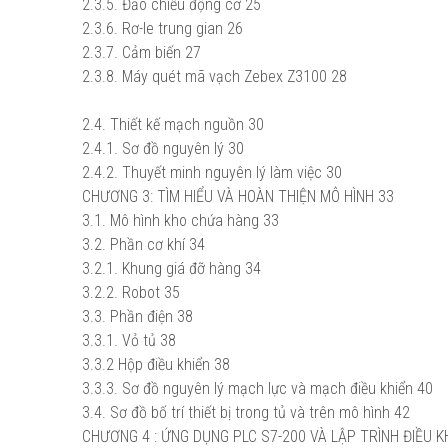
2.3.5. Đảo chiều động cơ
25
2.3.6. Rơ-le trung gian
26
2.3.7. Cảm biến
27
2.3.8. Máy quét mã vạch Zebex Z3100
28
2.4. Thiết kế mạch nguồn
30
2.4.1. Sơ đồ nguyên lý
30
2.4.2. Thuyết minh nguyên lý làm việc
30
CHƯƠNG 3: TÌM HIỂU VÀ HOÀN THIỆN MÔ HÌNH
33
3.1. Mô hình kho chứa hàng
33
3.2. Phần cơ khí
34
3.2.1. Khung giá đỡ hàng
34
3.2.2. Robot
35
3.3. Phần điện
38
3.3.1. Vỏ tủ
38
3.3.2 Hộp điều khiển
38
3.3.3. Sơ đồ nguyên lý mạch lực và mạch điều khiển
40
3.4. Sơ đồ bố trí thiết bị trong tủ và trên mô hình
42
CHƯƠNG 4 : ỨNG DỤNG PLC S7-200 VÀ LẬP TRÌNH ĐIỀU 