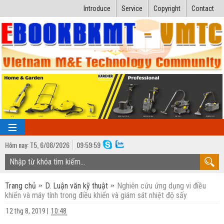
Introduce
Service
Copyright
Contact
Hôm nay:
T5,
6
/
08
/
2026
10
:
00:00
TRANG CHỦ
Trang chủ
D. Luận văn kỹ thuật
Nghiên cứu ứng dụng vi điều
Bài giảng kỹ thuật
khiển và máy tính trong điều khiển và giám sát nhiệt độ sấy
Ngành Nhiệt lạnh
Luận văn kỹ thuật
12 thg 8, 2019
|
10:48