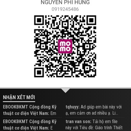
NHẬN XÉT MỚI
EBOOKBKMT Cộng đồng Kỹ
tqhuyy:
Ad giúp em bài này với
ạ, em cảm ơn ad nhiều ạ. Li...
thuật cơ điện Việt Nam:
Em
đăng trên Group hỗ trợ nhé
EBOOKBKMT Cộng đồng Kỹ
tran van son:
Tải hộ em file
này với Tiêu đề: Giáo trình Thiết
thuật cơ điện Việt Nam:
E