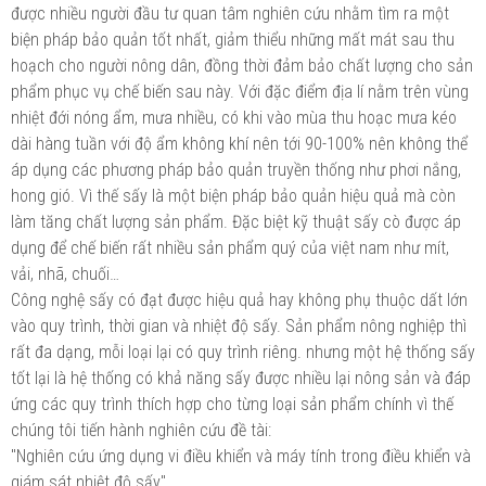
được nhiều người đầu tư quan tâm nghiên cứu nhằm tìm ra một
biện pháp bảo quản tốt nhất, giảm thiểu những mất mát sau thu
hoạch cho người nông dân, đồng thời đảm bảo chất lượng cho sản
phẩm phục vụ chế biến sau này. Với đặc điểm địa lí nằm trên vùng
nhiệt đới nóng ẩm, mưa nhiều, có khi vào mùa thu hoạc mưa kéo
dài hàng tuần với độ ẩm không khí nên tới 90-100% nên không thể
áp dụng các phương pháp bảo quản truyền thống như phơi nắng,
hong gió. Vì thế sấy là một biện pháp bảo quản hiệu quả mà còn
làm tăng chất lượng sản phẩm. Đặc biệt kỹ thuật sấy cò được áp
dụng để chế biến rất nhiều sản phẩm quý của việt nam như mít,
vải, nhã, chuối…
Công nghệ sấy có đạt được hiệu quả hay không phụ thuộc dất lớn
vào quy trình, thời gian và nhiệt độ sấy. Sản phẩm nông nghiệp thì
rất đa dạng, mỗi loại lại có quy trình riêng. nhưng một hệ thống sấy
tốt lại là hệ thống có khả năng sấy được nhiều lại nông sản và đáp
ứng các quy trình thích hợp cho từng loại sản phẩm chính vì thế
chúng tôi tiến hành nghiên cứu đề tài:
"Nghiên cứu ứng dụng vi điều khiển và máy tính trong điều khiển và
giám sát nhiệt độ sấy"