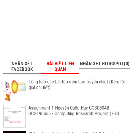
NHẬN XÉT
BÀI VIẾT LIÊN
NHẬN XÉT BLOGSPOT(0)
FACEBOOK
QUAN
Tổng hợp các bài tập môn học truyền nhiệt (Kèm lờì
giải chi tiết)
Assignment 1 Nguyễn Quốc Huy GCS0804B
GCS190656 - Computing Research Project (Full)