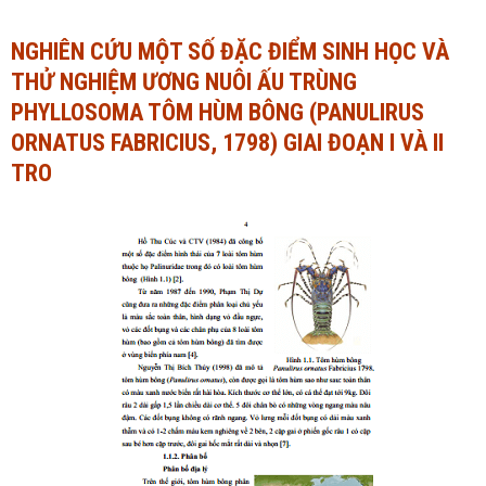
Ngành Tài chính - Ngân hàng
Ngành Quản trị kinh doanh
NGHIÊN CỨU MỘT SỐ ĐẶC ĐIỂM SINH HỌC VÀ
THỬ NGHIỆM ƯƠNG NUÔI ẤU TRÙNG
Khác
Ngành Tài chính - Ngân hàng
PHYLLOSOMA TÔM HÙM BÔNG (PANULIRUS
Bài giảng xã hội
Khác
ORNATUS FABRICIUS, 1798) GIAI ĐOẠN I VÀ II
Chính trị - Tư tưởng
Luận văn xã hội
TRO
Lịch sử - Văn hóa
Chính trị - Tư tưởng
Tâm lý học
Lịch sử - Văn hóa
Khác
Tâm lý học
Khác