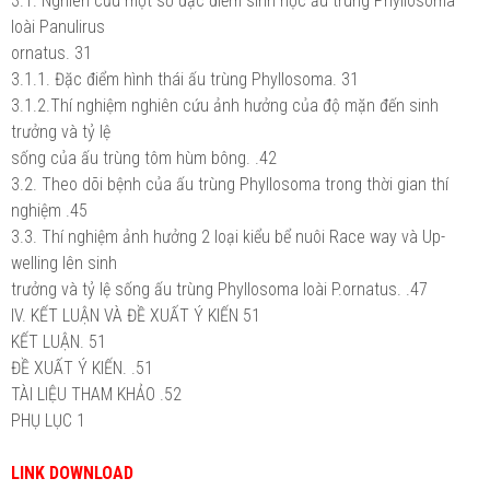
3.1. Nghiên cứu một số đặc điểm sinh học ấu trùng Phyllosoma
loài Panulirus
ornatus. 31
3.1.1. Đặc điểm hình thái ấu trùng Phyllosoma. 31
3.1.2.Thí nghiệm nghiên cứu ảnh hưởng của độ mặn đến sinh
trưởng và tỷ lệ
sống của ấu trùng tôm hùm bông. .42
3.2. Theo dõi bệnh của ấu trùng Phyllosoma trong thời gian thí
nghiệm .45
3.3. Thí nghiệm ảnh hưởng 2 loại kiểu bể nuôi Race way và Up-
welling lên sinh
trưởng và tỷ lệ sống ấu trùng Phyllosoma loài P.ornatus. .47
IV. KẾT LUẬN VÀ ĐỀ XUẤT Ý KIẾN 51
KẾT LUẬN. 51
ĐỀ XUẤT Ý KIẾN. .51
TÀI LIỆU THAM KHẢO .52
PHỤ LỤC 1
LINK DOWNLOAD