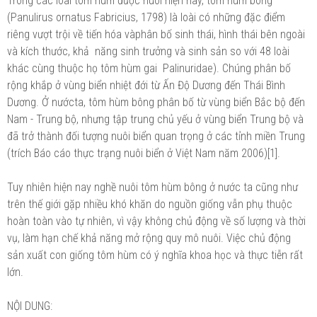
Trong các loài tôm hùm được nuôi hiện nay, tôm hùm bông
(Panulirus ornatus Fabricius, 1798) là loài có những đặc điểm
riêng vượt trội về tiến hóa vàphân bố sinh thái, hình thái bên ngoài
và kích thước, khả năng sinh trưởng và sinh sản so với 48 loài
khác cùng thuộc họ tôm hùm gai Palinuridae). Chúng phân bố
rộng khắp ở vùng biển nhiệt đới từ Ấn Độ Dương đến Thái Bình
Dương. Ở nướcta, tôm hùm bông phân bố từ vùng biển Bắc bộ đến
Nam - Trung bộ, nhưng tập trung chủ yếu ở vùng biển Trung bộ và
đã trở thành đối tượng nuôi biển quan trọng ở các tỉnh miền Trung
(trích Báo cáo thực trạng nuôi biển ở Việt Nam năm 2006)[1].
Tuy nhiên hiện nay nghề nuôi tôm hùm bông ở nước ta cũng như
trên thế giới gặp nhiều khó khăn do nguồn giống vẫn phụ thuộc
hoàn toàn vào tự nhiên, vì vậy không chủ động về số lượng và thời
vụ, làm hạn chế khả năng mở rộng quy mô nuôi. Việc chủ động
sản xuất con giống tôm hùm có ý nghĩa khoa học và thực tiễn rất
lớn.
NỘI DUNG: