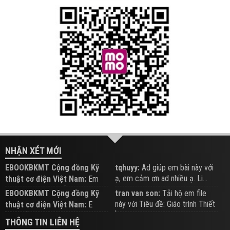
NHẬN XÉT MỚI
EBOOKBKMT Cộng đồng Kỹ
tqhuyy:
Ad giúp em bài này với
ạ, em cảm ơn ad nhiều ạ. Li...
thuật cơ điện Việt Nam:
Em
đăng trên Group hỗ trợ nhé
EBOOKBKMT Cộng đồng Kỹ
tran van son:
Tải hộ em file
này với Tiêu đề: Giáo trình Thiết
thuật cơ điện Việt Nam:
E
b...
xem hỗ trợ trên Group
THÔNG TIN LIÊN HỆ