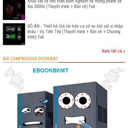
Khảo sát và tính toán kiểm nghiệm hệ thống phanh xe
Kia 3000s (Thuyết minh + Bản vẽ) Full
ĐỒ ÁN - Thiết kế ôtô tải trên cơ sở xe ôtô sát xi nhập
khẩu - Vũ Tiến Thà (Thuyết minh + Bản vẽ + Chương
trình) Full
Xem tất cả »
AIR COMPRESSOR OVERHEAT