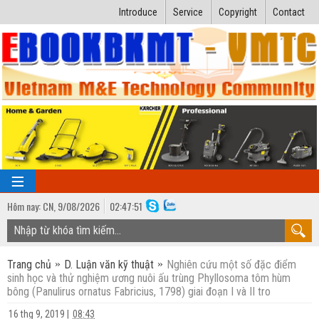
Introduce
Service
Copyright
Contact
Hôm nay:
CN,
9
/
08
/
2026
02
:
47:52
TRANG CHỦ
Trang chủ
D. Luận văn kỹ thuật
Nghiên cứu một số đặc điểm
Bài giảng kỹ thuật
sinh học và thử nghiệm ương nuôi ấu trùng Phyllosoma tôm hùm
bông (Panulirus ornatus Fabricius, 1798) giai đoạn I và II tro
Ngành Nhiệt lạnh
Luận văn kỹ thuật
16 thg 9, 2019
|
08:43