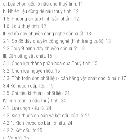
a. Lựa chọn kiểu lò nấu cho thuỷ tinh:
11
b. Nhiên liệu dùng để nấu thuỷ tinh:
12
1.5. Phương án tạo hình sản phẩm:
12
1.6. Lò ủ thuỷ tinh:
12
II. Sơ đồ dây chuyền công nghệ sản xuất.
13
2.1. Sơ đồ dây chuyền công nghệ (hình trang cuối).
13
2.2 Thuyết minh dây chuyền sản xuất:
13
III. Căn bằng vật chất:
15
3.1. Chọn lựa thành phần hoá của Thuỷ tinh:
15
3.2. Chọn lựa nguyên liệu:
15
3.3. Tính toán đơn phối liệu - cân bằng vật chất cho lò nấu:
17
3.4.Kế hoạch cấp liệu :
19
3.5. Chỉ tiêu kĩ thuật - phối liệu:
21
IV.Tính toán lò nấu thuỷ tinh.
24
4.1. Lựa chọn kiểu lò.
24
4.2. Kích thước cơ bản và kết cấu của lò:
24
4.2.1. Kích thước cơ bản lò nấu.
24
4.2.2. Kết cấu lò:
25
a. Vòm lò:
25