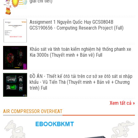
giải chi tiết)
Assignment 1 Nguyễn Quốc Huy GCS0804B
GCS190656 - Computing Research Project (Full)
Khảo sát và tính toán kiểm nghiệm hệ thống phanh xe
Kia 3000s (Thuyết minh + Bản vẽ) Full
ĐỒ ÁN - Thiết kế ôtô tải trên cơ sở xe ôtô sát xi nhập
khẩu - Vũ Tiến Thà (Thuyết minh + Bản vẽ + Chương
trình) Full
Xem tất cả »
AIR COMPRESSOR OVERHEAT