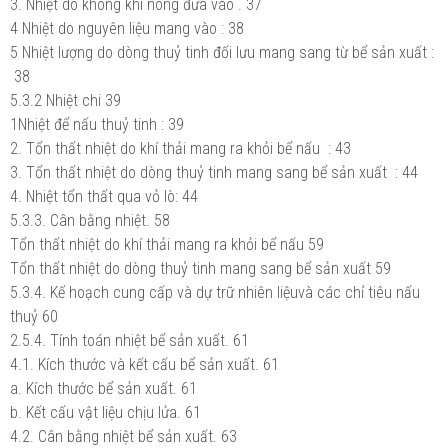
3. Nhiệt do không khí nóng đưa vào .
37
4 Nhiệt do nguyên liệu mang vào :
38
5 Nhiệt lượng do dòng thuỷ tinh đối lưu mang sang từ bể sản xuất :
38
5.3.2 Nhiệt chi
39
1Nhiệt để nấu thuỷ tinh :
39
2. Tổn thất nhiệt do khí thải mang ra khỏi bể nấu :
43
3. Tổn thất nhiệt do dòng thuỷ tinh mang sang bể sản xuất :
44
4. Nhiệt tổn thất qua vỏ lò:
44
5.3.3. Cân bằng nhiệt.
58
Tổn thất nhiệt do khí thải mang ra khỏi bể nấu
59
Tổn thất nhiệt do dòng thuỷ tinh mang sang bể sản xuất
59
5.3.4. Kế hoạch cung cấp và dự trữ nhiên liệuvà các chỉ tiêu nấu
thuỷ
60
2.5.4. Tính toán nhiệt bể sản xuất.
61
4.1. Kích thước và kết cấu bể sản xuất.
61
a. Kích thước bể sản xuất.
61
b. Kết cấu vật liệu chịu lửa.
61
4.2. Cân bằng nhiệt bể sản xuất.
63