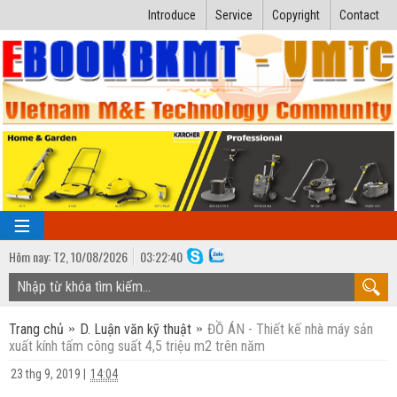
Introduce
Service
Copyright
Contact
Hôm nay:
T2,
10
/
08
/
2026
03
:
22:41
TRANG CHỦ
Trang chủ
D. Luận văn kỹ thuật
ĐỒ ÁN - Thiết kế nhà máy sản
Bài giảng kỹ thuật
xuất kính tấm công suất 4,5 triệu m2 trên năm
Ngành Nhiệt lạnh
Luận văn kỹ thuật
23 thg 9, 2019
|
14:04