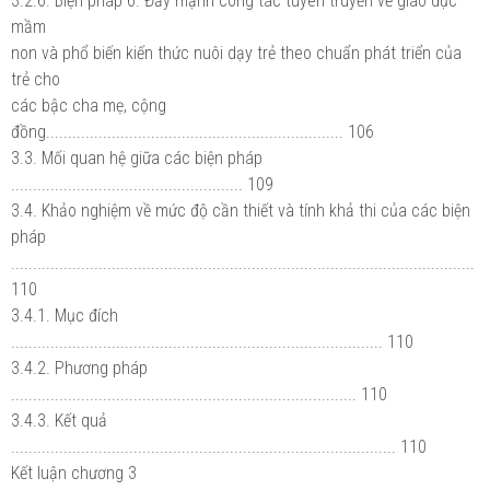
3.2.6. Biện pháp 6. Đẩy mạnh công tác tuyên truyền về giáo dục
mầm
non và phổ biến kiến thức nuôi dạy trẻ theo chuẩn phát triển của
trẻ cho
các bậc cha mẹ, cộng
đồng.................................................................... 106
3.3. Mối quan hệ giữa các biện pháp
..................................................... 109
3.4. Khảo nghiệm về mức độ cần thiết và tính khả thi của các biện
pháp
..........................................................................................................
110
3.4.1. Mục đích
..................................................................................... 110
3.4.2. Phương pháp
............................................................................... 110
3.4.3. Kết quả
........................................................................................ 110
Kết luận chương 3