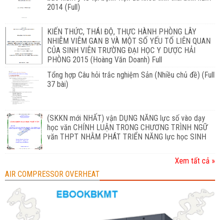
2014 (Full)
KIẾN THỨC, THÁI ĐỘ, THỰC HÀNH PHÒNG LÂY
NHIỄM VIÊM GAN B VÀ MỘT SỐ YẾU TỐ LIÊN QUAN
CỦA SINH VIÊN TRƯỜNG ĐẠI HỌC Y DƯỢC HẢI
PHÒNG 2015 (Hoàng Văn Doanh) Full
Tổng hợp Câu hỏi trắc nghiệm Sản (Nhiều chủ đề) (Full
37 bài)
(SKKN mới NHẤT) vận DỤNG NĂNG lực số vào dạy
học văn CHÍNH LUẬN TRONG CHƯƠNG TRÌNH NGỮ
văn THPT NHẰM PHÁT TRIỂN NĂNG lực học SINH
Xem tất cả »
AIR COMPRESSOR OVERHEAT