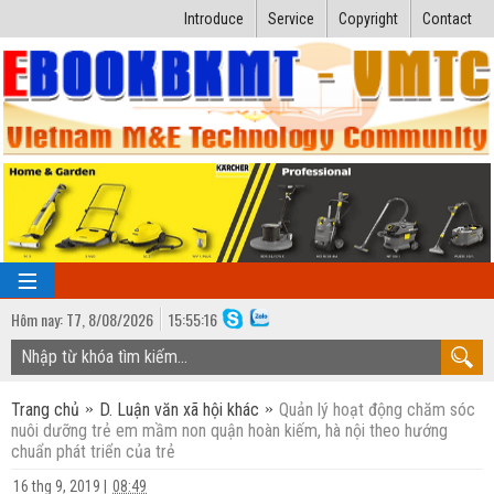
Introduce
Service
Copyright
Contact
Hôm nay:
T7,
8
/
08
/
2026
15
:
55:17
TRANG CHỦ
Trang chủ
D. Luận văn xã hội khác
Quản lý hoạt động chăm sóc
Bài giảng kỹ thuật
nuôi dưỡng trẻ em mầm non quận hoàn kiếm, hà nội theo hướng
chuẩn phát triển của trẻ
Ngành Nhiệt lạnh
Luận văn kỹ thuật
16 thg 9, 2019
|
08:49