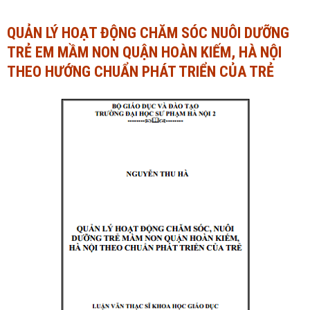
Ngành Tài chính - Ngân hàng
Ngành Quản trị kinh doanh
QUẢN LÝ HOẠT ĐỘNG CHĂM SÓC NUÔI DƯỠNG
TRẺ EM MẦM NON QUẬN HOÀN KIẾM, HÀ NỘI
Khác
Ngành Tài chính - Ngân hàng
THEO HƯỚNG CHUẨN PHÁT TRIỂN CỦA TRẺ
Bài giảng xã hội
Khác
Chính trị - Tư tưởng
Luận văn xã hội
Lịch sử - Văn hóa
Chính trị - Tư tưởng
Tâm lý học
Lịch sử - Văn hóa
Khác
Tâm lý học
Khác