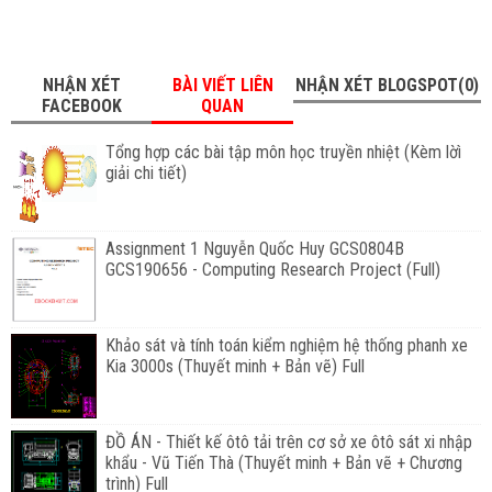
NHẬN XÉT
BÀI VIẾT LIÊN
NHẬN XÉT BLOGSPOT(0)
FACEBOOK
QUAN
Tổng hợp các bài tập môn học truyền nhiệt (Kèm lờì
giải chi tiết)
Assignment 1 Nguyễn Quốc Huy GCS0804B
GCS190656 - Computing Research Project (Full)
Khảo sát và tính toán kiểm nghiệm hệ thống phanh xe
Kia 3000s (Thuyết minh + Bản vẽ) Full
ĐỒ ÁN - Thiết kế ôtô tải trên cơ sở xe ôtô sát xi nhập
khẩu - Vũ Tiến Thà (Thuyết minh + Bản vẽ + Chương
trình) Full