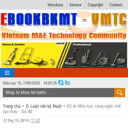
Introduce
Service
Copyright
Contact
Hôm nay:
T6,
7
/
08
/
2026
10
:
05:35
TRANG CHỦ
Trang chủ
D. Luận văn kỹ thuật
Đồ án Môn học công nghệ chế
Bài giảng kỹ thuật
tạo máy - Giá đỡ
Ngành Nhiệt lạnh
Luận văn kỹ thuật
21 thg 10, 2019
|
11:37