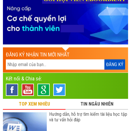
ĐĂNG KÝ NHẬN TIN MỚI NHẤT
Kết nối & Chia sẻ:
TOP XEM NHIỀU
TIN NGẪU NHIÊN
Hướng dẫn, hỗ trợ tìm kiếm tài liệu học tập
và tư vấn hỏi đáp