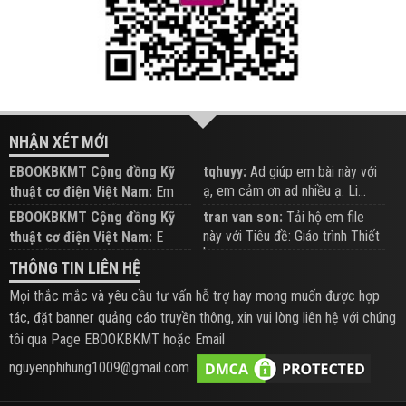
NHẬN XÉT MỚI
EBOOKBKMT Cộng đồng Kỹ
tqhuyy:
Ad giúp em bài này với
ạ, em cảm ơn ad nhiều ạ. Li...
thuật cơ điện Việt Nam:
Em
đăng trên Group hỗ trợ nhé
EBOOKBKMT Cộng đồng Kỹ
tran van son:
Tải hộ em file
này với Tiêu đề: Giáo trình Thiết
thuật cơ điện Việt Nam:
E
b...
xem hỗ trợ trên Group
THÔNG TIN LIÊN HỆ
Mọi thắc mắc và yêu cầu tư vấn hỗ trợ hay mong muốn được hợp
tác, đặt banner quảng cáo truyền thông, xin vui lòng liên hệ với chúng
tôi qua Page EBOOKBKMT hoặc Email
nguyenphihung1009@gmail.com