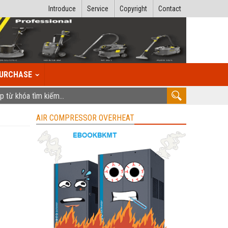
Introduce
Service
Copyright
Contact
URCHASE
AIR COMPRESSOR OVERHEAT