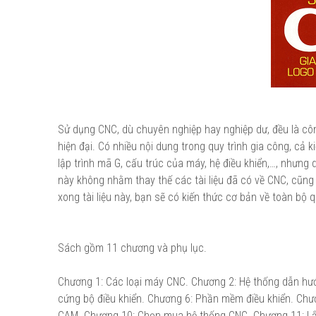
Sử dụng CNC, dù chuyên nghiệp hay nghiệp dư, đều là côn
hiện đại. Có nhiều nội dung trong quy trình gia công, cả
lập trình mã G, cấu trúc của máy, hệ điều khiển,…, nhưng
này không nhằm thay thế các tài liệu đã có về CNC, cũng 
xong tài liệu này, bạn sẽ có kiến thức cơ bản về toàn bộ q
Sách gồm 11 chương và phụ lục.
Chương 1: Các loại máy CNC. Chương 2: Hệ thống dẫn hướ
cứng bộ điều khiển. Chương 6: Phần mềm điều khiển. Ch
CAM. Chương 10: Chọn mua hệ thống CNC. Chương 11: L