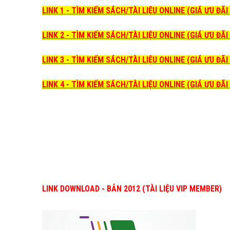
LINK 1 - TÌM KIẾM SÁCH/TÀI LIỆU ONLINE (GIÁ ƯU ĐÃ
LINK 2 - TÌM KIẾM SÁCH/TÀI LIỆU ONLINE (GIÁ ƯU ĐÃ
LINK 3 - TÌM KIẾM SÁCH/TÀI LIỆU ONLINE (GIÁ ƯU ĐÃ
LINK 4 - TÌM KIẾM SÁCH/TÀI LIỆU ONLINE (GIÁ ƯU ĐÃ
LINK DOWNLOAD - BẢN 2012 (TÀI LIỆU VIP MEMBER)