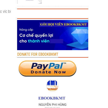
c víc bi
DONATE FOR EBOOKBKMT