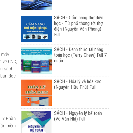
SÁCH - Cẩm nang thợ điện
học - Từ phổ thông tới thợ
điện (Nguyễn Văn Phong)
Full
SÁCH - Đánh thức tài năng
o máy
toán học (Terry Chew) Full 7
cuốn
h về CNC,
ốn sách
i bạn đọc
SÁCH - Hóa lý và hóa keo
(Nguyễn Hữu Phú) Full
SÁCH - Nguyên lý kế toán
 5: Phần
(Võ Văn Nhị) Full
Phần mềm