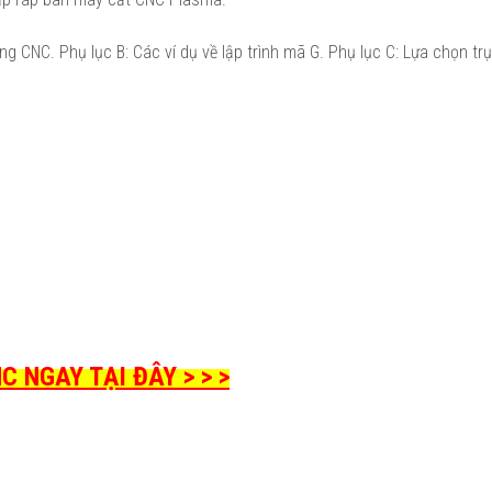
ng CNC. Phụ lục B: Các ví dụ về lập trình mã G. Phụ lục C: Lựa chọn trụ
 NGAY TẠI ĐÂY > > >