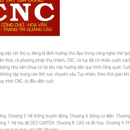
g việc rất thú vị, đang là định hướng chủ đạo trong công nghệ chế tạ
 kiến thức và phương pháp thự chành, CNC, và tuy đã có nhiều cuốn sác
 dường như vẫn chưa có tài liệu nào hướng dẫn quy trình tổng quát. Cu
không tập trung vào lĩnh vực chuyên sâu.Tuy nhiên, theo thời gian kh
uy trình CNC, từ đầu đến cuối.
ng. Chương 3: Hệ thống truyền động. Chương 4: Động cơ điện. Chương
ương 7: Hệ toạ độ DES CARTER. Chương 8: CAD và đồ hoạ. Chương 9: 
ắp ráp bàn máy cắt CNC Plasma.