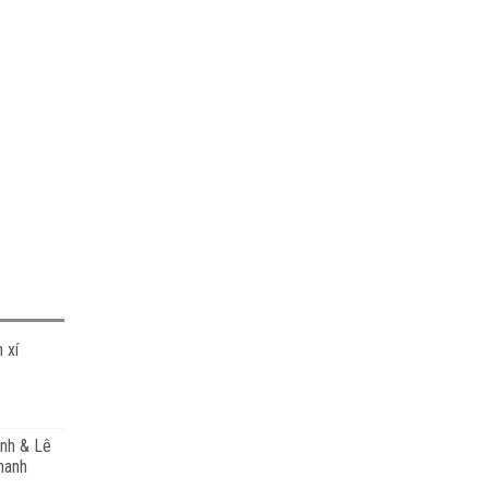
 xí
nh & Lê
hanh