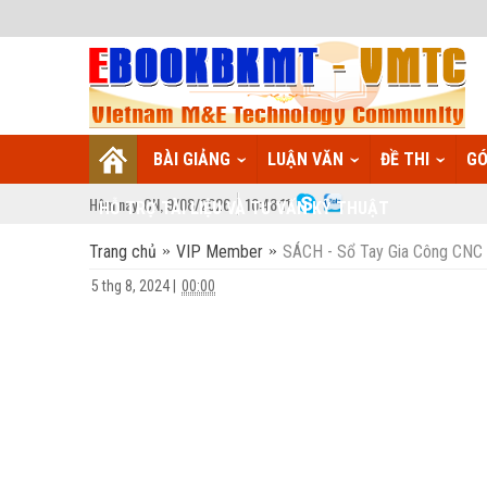
BÀI GIẢNG
LUẬN VĂN
ĐỀ THI
GÓ
Hôm nay:
CN,
9
/
08
/
2026
10
:
48:12
HỖ TRỢ TÀI LIỆU VÀ TƯ VẤN KỸ THUẬT
Trang chủ
VIP Member
SÁCH - Sổ Tay Gia Công CNC 
5 thg 8, 2024
|
00:00