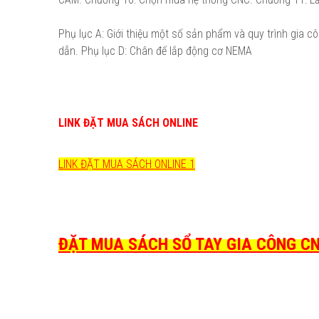
Phụ lục A: Giới thiệu một số sản phẩm và quy trình gia cô
dẫn. Phụ lục D: Chân đế lắp động cơ NEMA
LINK ĐẶT MUA SÁCH ONLINE
LINK ĐẶT MUA SÁCH ONLINE 1
ĐẶT MUA SÁCH SỔ TAY GIA CÔNG CNC