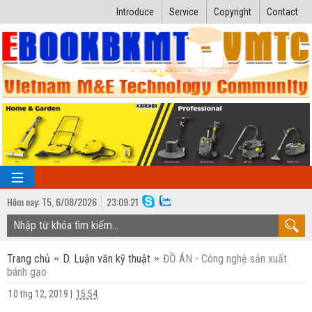
Introduce
Service
Copyright
Contact
Hôm nay:
T5,
6
/
08
/
2026
23
:
09:21
TRANG CHỦ
Trang chủ
D. Luận văn kỹ thuật
ĐỒ ÁN - Công nghệ sản xuất
Bài giảng kỹ thuật
bánh gạo
Ngành Nhiệt lạnh
Luận văn kỹ thuật
10 thg 12, 2019
|
15:54