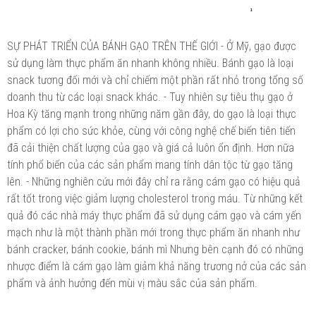
SỰ PHÁT TRIỂN CỦA BÁNH GẠO TRÊN THẾ GIỚI - Ở Mỹ, gạo được
sử dụng làm thực phẩm ăn nhanh không nhiều. Bánh gạo là loại
snack tương đối mới và chỉ chiếm một phần rất nhỏ trong tổng số
doanh thu từ các loại snack khác. - Tuy nhiên sự tiêu thụ gạo ở
Hoa Kỳ tăng mạnh trong những năm gần đây, do gạo là loại thực
phẩm có lợi cho sức khỏe, cùng với công nghệ chế biến tiên tiến
đã cải thiện chất lượng của gạo và giá cả luôn ổn định. Hơn nữa
tính phổ biến của các sản phẩm mang tính dân tộc từ gạo tăng
lên. - Những nghiên cứu mới đây chỉ ra rằng cám gạo có hiệu quả
rất tốt trong việc giảm lượng cholesterol trong máu. Từ những kết
quả đó các nhà máy thực phẩm đã sử dụng cám gạo và cám yến
mạch như là một thành phần mới trong thực phẩm ăn nhanh như
bánh cracker, bánh cookie, bánh mì Nhưng bên cạnh đó có những
nhược điểm là cám gạo làm giảm khả năng trương nở của các sản
phẩm và ảnh hưởng đến mùi vị màu sắc của sản phẩm.