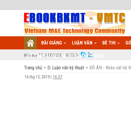
BÀI GIẢNG
LUẬN VĂN
ĐỀ THI
GÓ
Hôm nay:
T7,
8
/
08
/
2026
16
:
55:35
HỖ TRỢ TÀI LIỆU VÀ TƯ VẤN KỸ THUẬT
Trang chủ
D. Luận văn kỹ thuật
ĐỒ ÁN - Khảo sát hệ 
16 thg 12, 2019
|
16:37