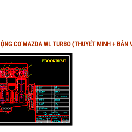
ĐỘNG CƠ MAZDA WL TURBO (THUYẾT MINH + BẢN 