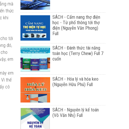
Nẵng mà
iến thức
SÁCH - Cẩm nang thợ điện
c khi
học - Từ phổ thông tới thợ
điện (Nguyễn Văn Phong)
Full
 cho tới
ong đó,
SÁCH - Đánh thức tài năng
p cho
toán học (Terry Chew) Full 7
cuốn
 vậy, em
n này em
SÁCH - Hóa lý và hóa keo
 Vì thế
(Nguyễn Hữu Phú) Full
hấy cô
SÁCH - Nguyên lý kế toán
(Võ Văn Nhị) Full