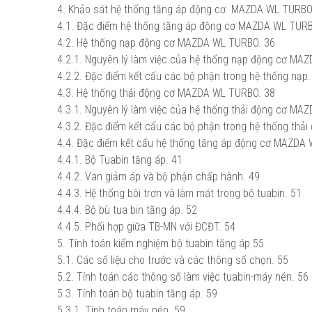
4. Khảo sát hệ thống tăng áp động cơ MAZDA WL TURB
4.1. Đặc điểm hệ thống tăng áp động cơ MAZDA WL TURB
4.2. Hệ thống nạp động cơ MAZDA WL TURBO.
36
4.2.1. Nguyên lý làm việc của hệ thống nạp động cơ MA
4.2.2. Đặc điểm kết cấu các bộ phận trong hệ thống nạp.
4.3. Hệ thống thải động cơ MAZDA WL TURBO.
38
4.3.1. Nguyên lý làm việc của hệ thống thải động cơ MA
4.3.2. Đặc điểm kết cấu các bộ phận trong hệ thống th
4.4. Đặc điểm kết cấu hệ thống tăng áp động cơ MAZDA
4.4.1. Bộ Tuabin tăng áp.
41
4.4.2. Van giảm áp và bộ phận chấp hành.
49
4.4.3. Hệ thống bôi trơn và làm mát trong bộ tuabin.
51
4.4.4. Bộ bù tua bin tăng áp.
52
4.4.5. Phối hợp giữa TB-MN với ĐCĐT.
54
5. Tính toán kiểm nghiệm bộ tuabin tăng áp
55
5.1. Các số liệu cho trước và các thông số chọn.
55
5.2. Tính toán các thông số làm việc tuabin-máy nén.
56
5.3. Tính toán bộ tuabin tăng áp.
59
5.3.1. Tính toán máy nén.
59