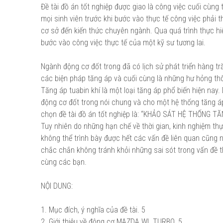
Đề tài đồ án tốt nghiệp được giao là công việc cuối cù
mọi sinh viên trước khi bước vào thực tế công việc phải th
cơ sở đến kiến thức chuyên ngành. Qua quá trình thực hiệ
bước vào công việc thực tế của một kỹ sư tương lai.
Ngành động cơ đốt trong đã có lịch sử phát triển hàng tră
các biện pháp tăng áp và cuối cùng là những hư hỏng thô
Tăng áp tuabin khí là một loại tăng áp phổ biến hiện nay.
động cơ đốt trong nói chung và cho một hệ thống tăng áp t
chọn đề tài đồ án tốt nghiệp là: “KHẢO SÁT HỆ THỐNG
Tuy nhiên do những hạn chế về thời gian, kinh nghiệm thự
không thể trình bày được hết các vấn đề liên quan cũng n
chắc chắn không tránh khỏi những sai sót trong vấn đề
cùng các bạn.
NỘI DUNG:
1. Mục đích, ý nghĩa của đề tài.
5
2. Giới thiệu về động cơ MAZDA WL TURBO.
5