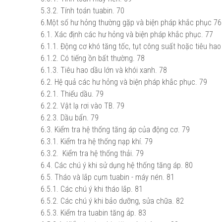
5.3.2. Tính toán tuabin.
70
6.Một số hư hỏng thường gặp và biện pháp khắc phục
76
6.1. Xác định các hư hỏng và biện pháp khắc phục.
77
6.1.1. Động cơ khó tăng tốc, tụt công suất hoặc tiêu hao 
6.1.2. Có tiếng ồn bất thường.
78
6.1.3. Tiêu hao dầu lớn và khói xanh.
78
6.2. Hệ quả các hư hỏng và biện pháp khắc phục.
79
6.2.1. Thiếu dầu.
79
6.2.2. Vật lạ rơi vào TB.
79
6.2.3. Dầu bẩn.
79
6.3. Kiểm tra hệ thống tăng áp của động cơ.
79
6.3.1. Kiểm tra hệ thống nạp khí.
79
6.3.2. Kiểm tra hệ thống thải.
79
6.4. Các chú ý khi sử dụng hệ thống tăng áp.
80
6.5. Tháo và lắp cụm tuabin - máy nén.
81
6.5.1. Các chú ý khi tháo lắp.
81
6.5.2. Các chú ý khi bảo dưỡng, sửa chữa.
82
6.5.3. Kiểm tra tuabin tăng áp.
83