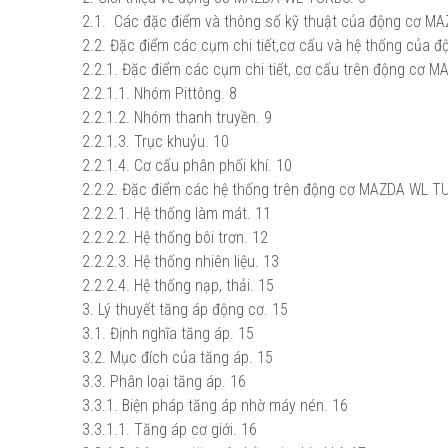
2.1. Các đặc điểm và thông số kỹ thuật của động cơ M
2.2. Đặc điểm các cụm chi tiết,cơ cấu và hệ thống của
2.2.1. Đặc điểm các cụm chi tiết, cơ cấu trên động cơ 
2.2.1.1. Nhóm Pittông.
8
2.2.1.2. Nhóm thanh truyền.
9
2.2.1.3. Trục khuỷu.
10
2.2.1.4. Cơ cấu phân phối khí.
10
2.2.2. Đặc điểm các hệ thống trên động cơ MAZDA WL T
2.2.2.1. Hệ thống làm mát.
11
2.2.2.2. Hệ thống bôi trơn.
12
2.2.2.3. Hệ thống nhiên liệu.
13
2.2.2.4. Hệ thống nạp, thải.
15
3. Lý thuyết tăng áp động cơ.
15
3.1. Định nghĩa tăng áp.
15
3.2. Mục đích của tăng áp.
15
3.3. Phân loại tăng áp.
16
3.3.1. Biện pháp tăng áp nhờ máy nén.
16
3.3.1.1. Tăng áp cơ giới.
16