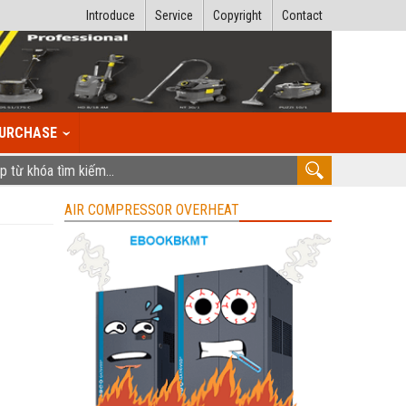
Introduce
Service
Copyright
Contact
URCHASE
AIR COMPRESSOR OVERHEAT