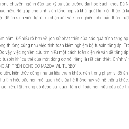
ng trong chuyên ngành đào tạo kỹ sư của trường đại học Bách khoa Đà 
ực hiện. Nó giúp cho sinh viên tổng hợp và khái quát lại kiến thức từ k
n đồ án sinh viên tự rút ra nhận xét và kinh nghiệm cho bản thân trướ
m năm. Để hiểu rõ hơn về lịch sử phát triển của các quá trình tăng áp
ng thường cũng như việc tính toán kiểm nghiệm bộ tuabin tăng áp. Tr
 Do vậy, việc nghiên cứu tìm hiểu một cách toàn diện về vấn đề tăng á
uabin khí cụ thể của một động cơ nói riêng là rất cần thiết. Chính vì
 TĂNG ÁP TRÊN ĐỘNG CƠ MAZDA WL TURBO”
c tiễn, kiến thức cũng như tài liệu tham khảo, nên trong phạm vi đồ á
hư tìm hiểu sâu hơn mối quan hệ giữa hệ thống này với hệ thống khác.
 thực hiện. Rất mong có được sự quan tâm chỉ bảo hơn nữa của các t