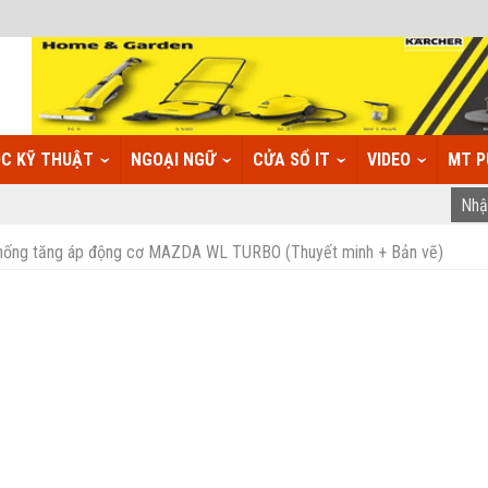
C KỸ THUẬT
NGOẠI NGỮ
CỬA SỔ IT
VIDEO
MT P
thống tăng áp động cơ MAZDA WL TURBO (Thuyết minh + Bản vẽ)