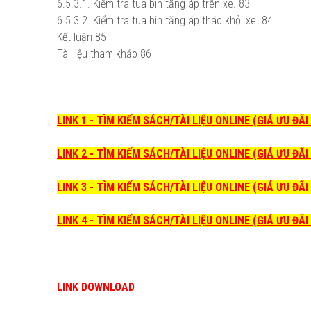
6.5.3.1. Kiểm tra tua bin tăng áp trên xe.
83
6.5.3.2. Kiểm tra tua bin tăng áp tháo khỏi xe.
84
Kết luận
85
Tài liệu tham khảo
86
LINK 1 - TÌM KIẾM SÁCH/TÀI LIỆU ONLINE (GIÁ ƯU ĐÃ
LINK 2 - TÌM KIẾM SÁCH/TÀI LIỆU ONLINE (GIÁ ƯU ĐÃ
LINK 3 - TÌM KIẾM SÁCH/TÀI LIỆU ONLINE (GIÁ ƯU ĐÃ
LINK 4 - TÌM KIẾM SÁCH/TÀI LIỆU ONLINE (GIÁ ƯU ĐÃ
LINK DOWNLOAD