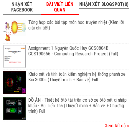
NHẬN XÉT
BÀI VIẾT LIÊN
NHẬN XÉT BLOGSPOT(0)
FACEBOOK
QUAN
Tổng hợp các bài tập môn học truyền nhiệt (Kèm lờì
giải chi tiết)
Assignment 1 Nguyễn Quốc Huy GCS0804B
GCS190656 - Computing Research Project (Full)
Khảo sát và tính toán kiểm nghiệm hệ thống phanh xe
Kia 3000s (Thuyết minh + Bản vẽ) Full
ĐỒ ÁN - Thiết kế ôtô tải trên cơ sở xe ôtô sát xi nhập
khẩu - Vũ Tiến Thà (Thuyết minh + Bản vẽ + Chương
trình) Full
Xem tất cả »