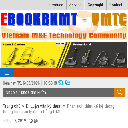
Introduce
Service
Copyright
Contact
Hôm nay:
T5,
6
/
08
/
2026
07
:
58:19
TRANG CHỦ
Trang chủ
D. Luận văn kỹ thuật
Phân tích thiết kế hệ thống
Bài giảng kỹ thuật
thông tin quản lý điểm bằng UML
Ngành Nhiệt lạnh
Luận văn kỹ thuật
6 thg 12, 2019
|
13:55