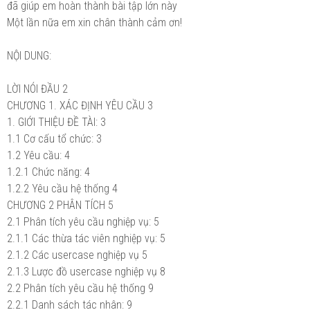
đã giúp em hoàn thành bài tập lớn này
Một lần nữa em xin chân thành cảm ơn!
NỘI DUNG:
LỜI NÓI ĐẦU
2
CHƯƠNG 1. XÁC ĐỊNH YÊU CẦU
3
1. GIỚI THIỆU ĐỀ TÀI:
3
1.1 Cơ cấu tổ chức:
3
1.2 Yêu cầu:
4
1.2.1 Chức năng:
4
1.2.2 Yêu cầu hệ thống
4
CHƯƠNG 2 PHÂN TÍCH
5
2.1 Phân tích yêu cầu nghiệp vụ:
5
2.1.1 Các thừa tác viên nghiệp vụ:
5
2.1.2 Các usercase nghiệp vụ
5
2.1.3 Lược đồ usercase nghiệp vụ
8
2.2 Phân tích yêu cầu hệ thống
9
2.2.1 Danh sách tác nhân:
9