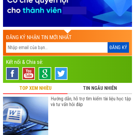
ĐĂNG KÝ NHẬN TIN MỚI NHẤT
Kết nối & Chia sẻ:
TOP XEM NHIỀU
TIN NGẪU NHIÊN
Hướng dẫn, hỗ trợ tìm kiếm tài liệu học tập
và tư vấn hỏi đáp