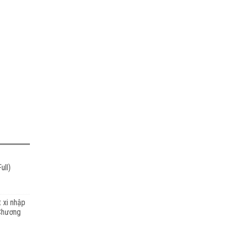
ull)
t xi nhập
 Chương