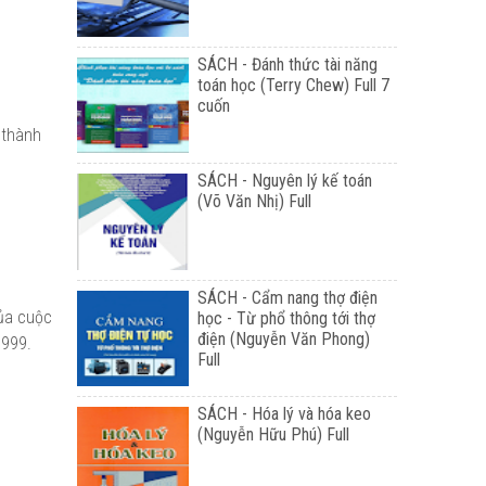
SÁCH - Đánh thức tài năng
toán học (Terry Chew) Full 7
cuốn
 thành
SÁCH - Nguyên lý kế toán
(Võ Văn Nhị) Full
SÁCH - Cẩm nang thợ điện
của cuộc
học - Từ phổ thông tới thợ
điện (Nguyễn Văn Phong)
1999.
Full
SÁCH - Hóa lý và hóa keo
(Nguyễn Hữu Phú) Full