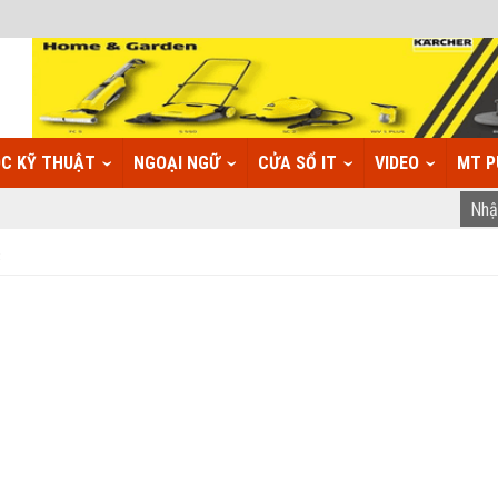
C KỸ THUẬT
NGOẠI NGỮ
CỬA SỔ IT
VIDEO
MT P
C