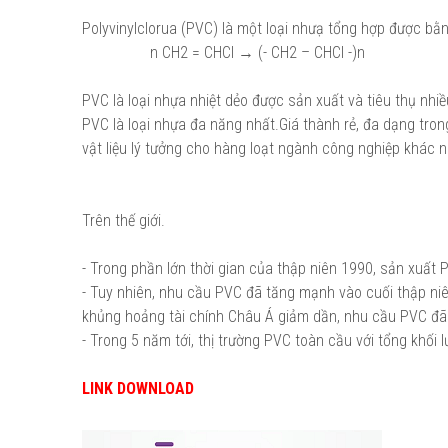
Polyvinylclorua (PVC) là một loại nhưạ tổng hợp được b
n CH2 = CHCl → (- CH2 – CHCl -)n
PVC là loại nhựa nhiệt dẻo được sản xuất và tiêu thụ nhiề
PVC là loại nhựa đa năng nhất.Giá thành rẻ, đa dạng tron
vật liệu lý tưởng cho hàng loạt ngành công nghiệp khác 
Trên thế giới.
- Trong phần lớn thời gian của thập niên 1990, sản xuất 
- Tuy nhiên, nhu cầu PVC đã tăng mạnh vào cuối thập niê
khủng hoảng tài chính Châu Á giảm dần, nhu cầu PVC đã t
- Trong 5 năm tới, thị trường PVC toàn cầu với tổng khối
LINK DOWNLOAD