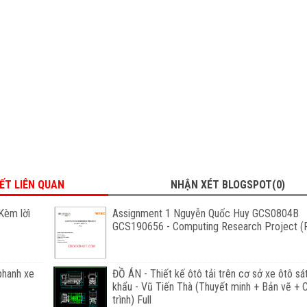
IẾT LIÊN QUAN
NHẬN XÉT BLOGSPOT(0)
Kèm lờì
Assignment 1 Nguyễn Quốc Huy GCS0804B
GCS190656 - Computing Research Project (F
phanh xe
ĐỒ ÁN - Thiết kế ôtô tải trên cơ sở xe ôtô sá
khẩu - Vũ Tiến Thà (Thuyết minh + Bản vẽ +
trình) Full