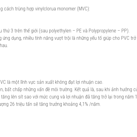
ằng cách trùng hợp vinylclorua monomer (MVC):
u thứ 3 trên thế giới (sau polyethylen – PE và Polypropylene – PP).
g ứng dụng, nhiều tính năng vượt trội là những yếu tố giúp cho PVC trở
nhau.
PVC là một lĩnh vực sản xuất không đạt lợi nhuận cao.
n, bất chấp những vấn đề môi trường. Kết quả là, sau khi ảnh hưởng 
ăng lên sít sao với mức cung và lợi nhuận đã tăng trở lại trong năm 
 lượng 26 triệu tấn sẽ tăng trưởng khoảng 4,1% /năm.