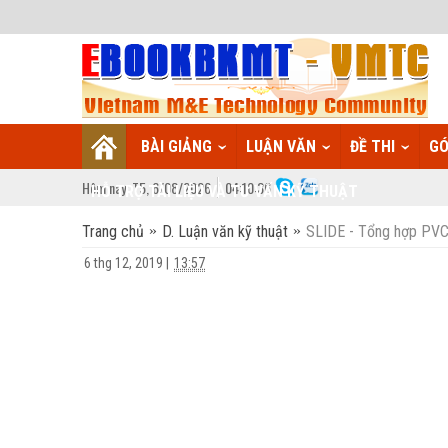
BÀI GIẢNG
LUẬN VĂN
ĐỀ THI
GÓ
Hôm nay:
T5,
6
/
08
/
2026
04
:
10:37
HỖ TRỢ TÀI LIỆU VÀ TƯ VẤN KỸ THUẬT
Trang chủ
D. Luận văn kỹ thuật
SLIDE - Tổng hợp PV
6 thg 12, 2019
|
13:57