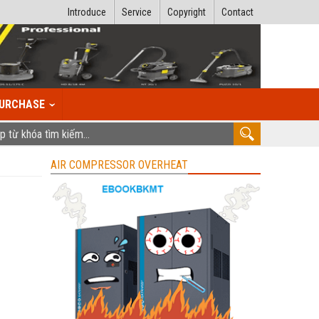
Introduce
Service
Copyright
Contact
URCHASE
AIR COMPRESSOR OVERHEAT