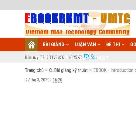
BÀI GIẢNG
LUẬN VĂN
ĐỀ THI
GÓ
Hôm nay:
T7,
8
/
08
/
2026
14
:
25:47
HỖ TRỢ TÀI LIỆU VÀ TƯ VẤN KỸ THUẬT
Trang chủ
C. Bài giảng kỹ thuật
EBOOK - Introduction 
27 thg 3, 2020
|
16:20