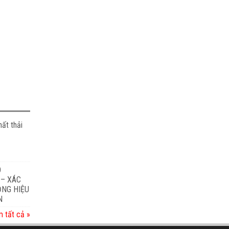
ất thải
O
 – XÁC
ỎNG HIỆU
N
 tất cả »