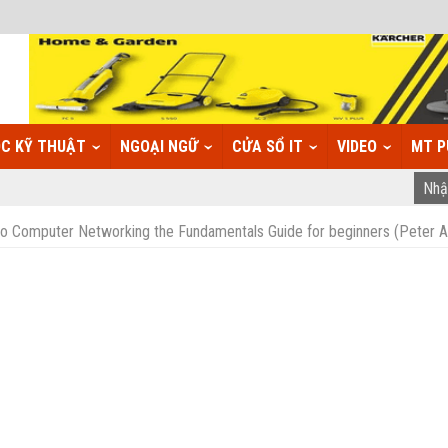
C KỸ THUẬT
NGOẠI NGỮ
CỬA SỔ IT
VIDEO
MT P
to Computer Networking the Fundamentals Guide for beginners (Peter 