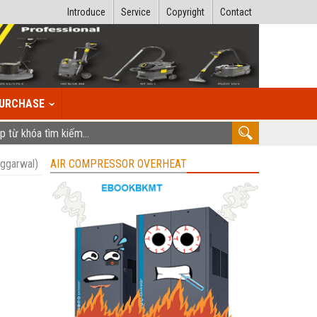
Introduce
Service
Copyright
Contact
URCHASE
Aggarwal)
AIR COMPRESSOR OVERHEAT