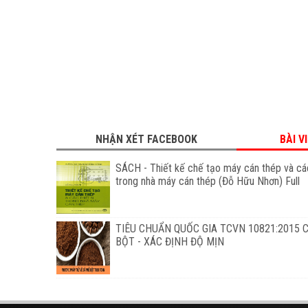
NHẬN XÉT FACEBOOK
BÀI V
SÁCH - Thiết kế chế tạo máy cán thép và các
trong nhà máy cán thép (Đỗ Hữu Nhơn) Full
TIÊU CHUẨN QUỐC GIA TCVN 10821:2015 
BỘT - XÁC ĐỊNH ĐỘ MỊN