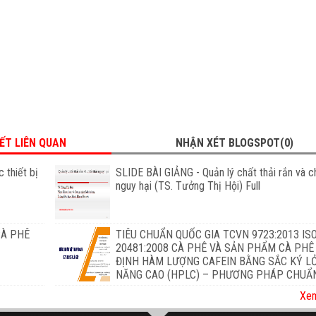
IẾT LIÊN QUAN
NHẬN XÉT BLOGSPOT(0)
 thiết bị
SLIDE BÀI GIẢNG - Quản lý chất thải rắn và ch
nguy hại (TS. Tưởng Thị Hội) Full
CÀ PHÊ
TIÊU CHUẨN QUỐC GIA TCVN 9723:2013 IS
20481:2008 CÀ PHÊ VÀ SẢN PHẨM CÀ PHÊ
ĐỊNH HÀM LƯỢNG CAFEIN BẰNG SẮC KÝ L
NĂNG CAO (HPLC) – PHƯƠNG PHÁP CHUẨ
Xem