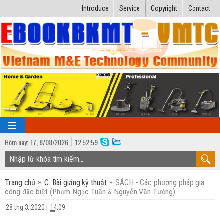
Introduce
Service
Copyright
Contact
Hôm nay:
T7,
8
/
08
/
2026
12
:
53:00
TRANG CHỦ
Trang chủ
C. Bài giảng kỹ thuật
SÁCH - Các phương pháp gia
Bài giảng kỹ thuật
công đặc biệt (Phạm Ngọc Tuấn & Nguyễn Văn Tường)
Ngành Nhiệt lạnh
Luận văn kỹ thuật
28 thg 3, 2020
|
14:09