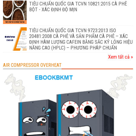
TIÊU CHUẨN QUỐC GIA TCVN 10821:2015 CÀ PHÊ
BỘT - XÁC ĐỊNH ĐỘ MỊN
TIÊU CHUẨN QUỐC GIA TCVN 9723:2013 ISO
20481:2008 CÀ PHÊ VÀ SẢN PHẨM CÀ PHÊ – XÁC
ĐỊNH HÀM LƯỢNG CAFEIN BẰNG SẮC KÝ LỎNG HIỆU
NĂNG CAO (HPLC) – PHƯƠNG PHÁP CHUẨN
Xem tất cả »
AIR COMPRESSOR OVERHEAT