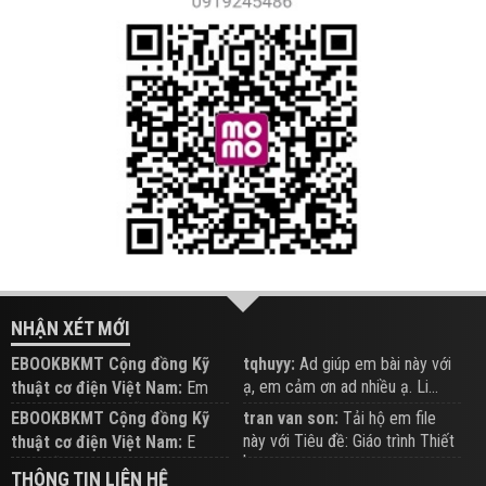
NHẬN XÉT MỚI
EBOOKBKMT Cộng đồng Kỹ
tqhuyy:
Ad giúp em bài này với
ạ, em cảm ơn ad nhiều ạ. Li...
thuật cơ điện Việt Nam:
Em
đăng trên Group hỗ trợ nhé
EBOOKBKMT Cộng đồng Kỹ
tran van son:
Tải hộ em file
này với Tiêu đề: Giáo trình Thiết
thuật cơ điện Việt Nam:
E
b...
xem hỗ trợ trên Group
THÔNG TIN LIÊN HỆ