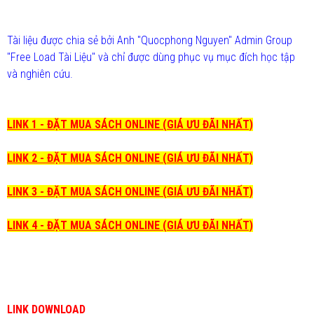
Tài liệu được chia sẻ bởi Anh "Quocphong Nguyen" Admin Group
"Free Load Tài Liệu" và chỉ được dùng phục vụ mục đích học tập
và nghiên cứu.
LINK 1 - ĐẶT MUA SÁCH ONLINE (GIÁ ƯU ĐÃI NHẤT)
LINK 2 - ĐẶT MUA SÁCH ONLINE (GIÁ ƯU ĐÃI NHẤT)
LINK 3 - ĐẶT MUA SÁCH ONLINE (GIÁ ƯU ĐÃI NHẤT)
LINK 4 - ĐẶT MUA SÁCH ONLINE (GIÁ ƯU ĐÃI NHẤT)
LINK DOWNLOAD