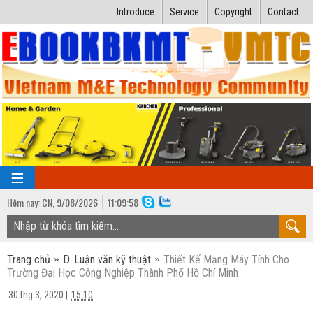
Introduce
Service
Copyright
Contact
Hôm nay:
CN,
9
/
08
/
2026
11
:
09:58
TRANG CHỦ
Trang chủ
D. Luận văn kỹ thuật
Thiết Kế Mạng Máy Tính Cho
Bài giảng kỹ thuật
Trường Đại Học Công Nghiệp Thành Phố Hồ Chí Minh
Ngành Nhiệt lạnh
Luận văn kỹ thuật
30 thg 3, 2020
|
15:10