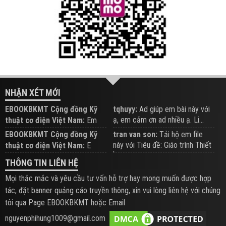
NHẬN XÉT MỚI
EBOOKBKMT Cộng đồng Kỹ
tqhuyy:
Ad giúp em bài này với
ạ, em cảm ơn ad nhiều ạ. Li...
thuật cơ điện Việt Nam:
Em
đăng trên Group hỗ trợ nhé
EBOOKBKMT Cộng đồng Kỹ
tran van son:
Tải hộ em file
này với Tiêu đề: Giáo trình Thiết
thuật cơ điện Việt Nam:
E
b...
xem hỗ trợ trên Group
THÔNG TIN LIÊN HỆ
Mọi thắc mắc và yêu cầu tư vấn hỗ trợ hay mong muốn được hợp
tác, đặt banner quảng cáo truyền thông, xin vui lòng liên hệ với chúng
tôi qua Page EBOOKBKMT hoặc Email
nguyenphihung1009@gmail.com