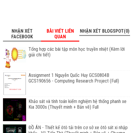
NHẬN XÉT
BÀI VIẾT LIÊN
NHẬN XÉT BLOGSPOT(0)
FACEBOOK
QUAN
Tổng hợp các bài tập môn học truyền nhiệt (Kèm lờì
giải chi tiết)
Assignment 1 Nguyễn Quốc Huy GCS0804B
GCS190656 - Computing Research Project (Full)
Khảo sát và tính toán kiểm nghiệm hệ thống phanh xe
Kia 3000s (Thuyết minh + Bản vẽ) Full
ĐỒ ÁN - Thiết kế ôtô tải trên cơ sở xe ôtô sát xi nhập