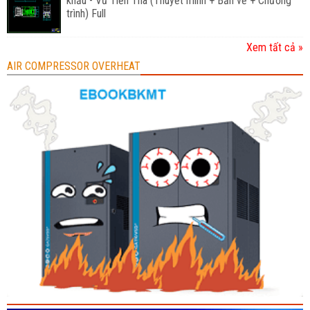
khẩu - Vũ Tiến Thà (Thuyết minh + Bản vẽ + Chương
trình) Full
Xem tất cả »
AIR COMPRESSOR OVERHEAT