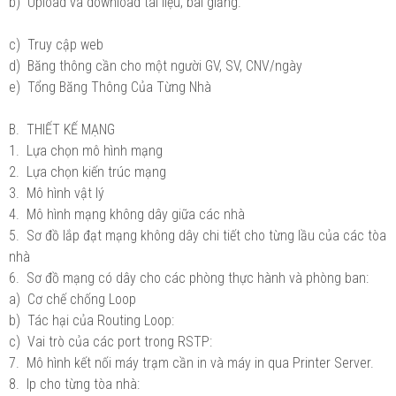
b) Upload và download tài liệu, bài giảng.
c) Truy cập web
d) Băng thông cần cho một người GV, SV, CNV/ngày
e) Tổng Băng Thông Của Từng Nhà
B. THIẾT KẾ MẠNG
1. Lựa chọn mô hình mạng
2. Lựa chọn kiến trúc mạng
3. Mô hình vật lý
4. Mô hình mạng không dây giữa các nhà
5. Sơ đồ lắp đạt mạng không dây chi tiết cho từng lầu của các tòa
nhà
6. Sơ đồ mạng có dây cho các phòng thực hành và phòng ban:
a) Cơ chế chống Loop
b) Tác hại của Routing Loop:
c) Vai trò của các port trong RSTP:
7. Mô hình kết nối máy trạm cần in và máy in qua Printer Server.
8. Ip cho từng tòa nhà: