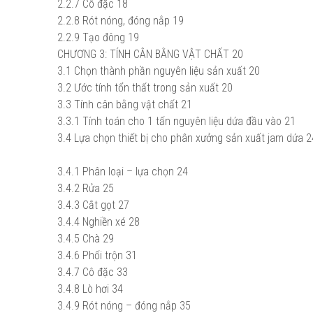
2.2.7
Cô đặc
18
2.2.8
Rót nóng, đóng nắp
19
2.2.9
Tạo đông
19
CHƯƠNG 3:
TÍNH CÂN BẰNG VẬT CHẤT
20
3.1
Chọn thành phần nguyên liệu sản xuất
20
3.2
Ước tính tổn thất trong sản xuất
20
3.3
Tính cân bằng vật chất
21
3.3.1
Tính toán cho 1 tấn nguyên liệu dứa đầu vào
21
3.4
Lựa chọn thiết bị cho phân xưởng sản xuất jam dứa
2
3.4.1
Phân loại – lựa chọn
24
3.4.2
Rửa
25
3.4.3
Cắt gọt
27
3.4.4
Nghiền xé
28
3.4.5
Chà
29
3.4.6
Phối trộn
31
3.4.7
Cô đặc
33
3.4.8
Lò hơi
34
3.4.9
Rót nóng – đóng nắp
35