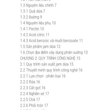
1.3
Nguyên liệu chính
7
1.3.1
Quả dứa
7
1.3.2
Đường
9
1.4
Nguyên liệu phụ
10
1.4.1
Pectin
10
1.4.2
Acid citric
11
1.4.3
Acid benzoic và muối benzoate
11
1.5
Sản phẩm jam dứa
12
1.6
Chọn địa điểm xây dựng phân xưởng
13
CHƯƠNG 2:
QUY TRÌNH CÔNG NGHỆ
15
2.1
Quy trình sản xuất jam dứa
15
2.2
Thuyết minh quy trình công nghệ
16
2.2.1
Lựa chọn - phân loại
16
2.2.2
Rửa
16
2.2.3
Cắt gọt
16
2.2.4
Nghiền xé
17
2.2.5
Chà
17
2.2.6
Phối trộn
17