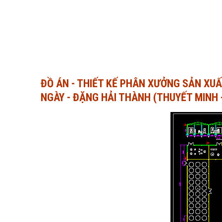
ĐỒ ÁN - THIẾT KẾ PHÂN XƯỞNG SẢN XU
NGÀY - ĐẶNG HẢI THÀNH (THUYẾT MINH 