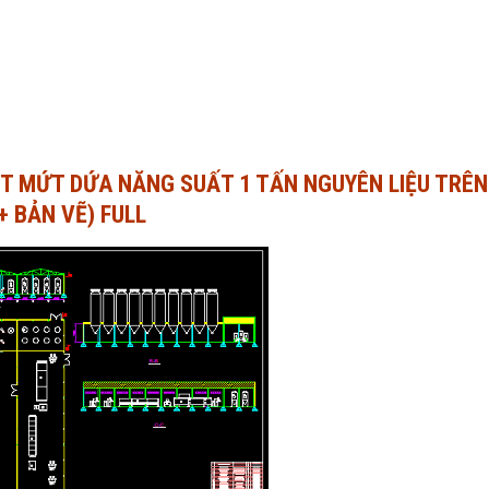
ẤT MỨT DỨA NĂNG SUẤT 1 TẤN NGUYÊN LIỆU TRÊN
+ BẢN VẼ) FULL