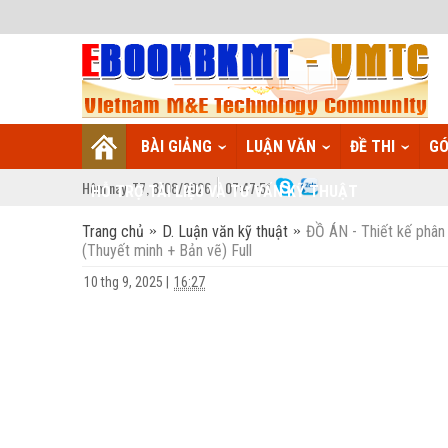
BÀI GIẢNG
LUẬN VĂN
ĐỀ THI
GÓ
Hôm nay:
T7,
8
/
08
/
2026
07
:
47:52
HỖ TRỢ TÀI LIỆU VÀ TƯ VẤN KỸ THUẬT
Trang chủ
D. Luận văn kỹ thuật
ĐỒ ÁN - Thiết kế phân
(Thuyết minh + Bản vẽ) Full
10 thg 9, 2025
|
16:27