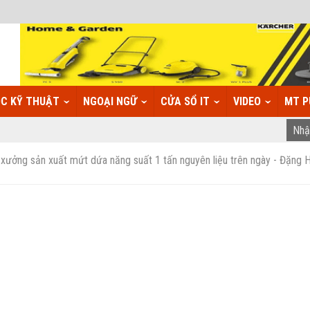
C KỸ THUẬT
NGOẠI NGỮ
CỬA SỔ IT
VIDEO
MT P
 xưởng sản xuất mứt dứa năng suất 1 tấn nguyên liệu trên ngày - Đặng 