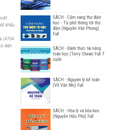
SÁCH - Cẩm nang thợ điện
xuất
học - Từ phổ thông tới thợ
uất khẩu
điện (Nguyễn Văn Phong)
Full
ải (4704
có diện
SÁCH - Đánh thức tài năng
toán học (Terry Chew) Full 7
cuốn
SÁCH - Nguyên lý kế toán
(Võ Văn Nhị) Full
SÁCH - Hóa lý và hóa keo
(Nguyễn Hữu Phú) Full