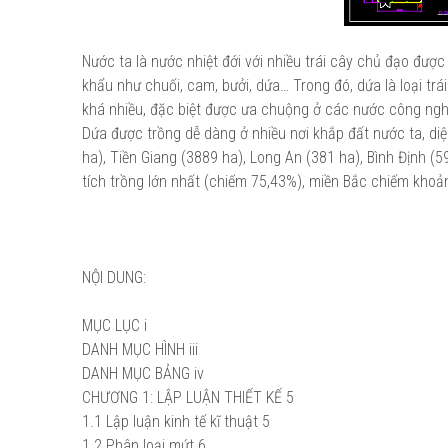
Nước ta là nước nhiệt đới với nhiều trái cây chủ đạo đượ
khẩu như chuối, cam, bưởi, dứa… Trong đó, dứa là loại t
khá nhiều, đặc biệt được ưa chuộng ở các nước công nghi
Dứa được trồng dễ dàng ở nhiều nơi khắp đất nước ta, diệ
ha), Tiền Giang (3889 ha), Long An (381 ha), Bình Định (
tích trồng lớn nhất (chiếm 75,43%), miền Bắc chiếm khoả
NỘI DUNG:
MỤC LỤC
i
DANH MỤC HÌNH
iii
DANH MỤC BẢNG
iv
CHƯƠNG 1:
LẬP LUẬN THIẾT KẾ
5
1.1
Lập luận kinh tế kĩ thuật
5
1.2
Phân loại mứt
6