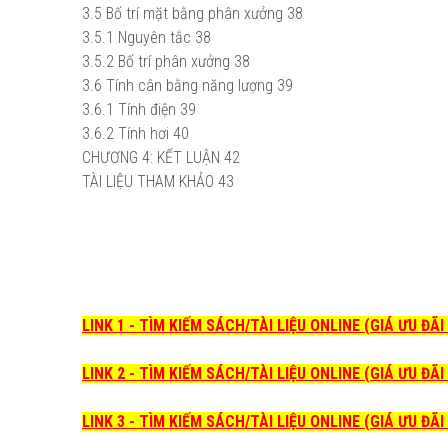
3.5
Bố trí mặt bằng phân xưởng
38
3.5.1
Nguyên tắc
38
3.5.2
Bố trí phân xưởng
38
3.6
Tính cân bằng năng lượng
39
3.6.1
Tính điện
39
3.6.2
Tính hơi
40
CHƯƠNG 4:
KẾT LUẬN
42
TÀI LIỆU THAM KHẢO
43
LINK 1 - TÌM KIẾM SÁCH/TÀI LIỆU ONLINE (GIÁ ƯU ĐÃ
LINK 2 - TÌM KIẾM SÁCH/TÀI LIỆU ONLINE (GIÁ ƯU ĐÃ
LINK 3 - TÌM KIẾM SÁCH/TÀI LIỆU ONLINE (GIÁ ƯU ĐÃ