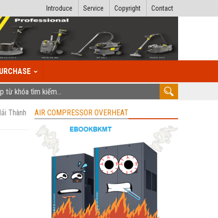
Introduce
Service
Copyright
Contact
URCHASE
Hải Thành
AIR COMPRESSOR OVERHEAT