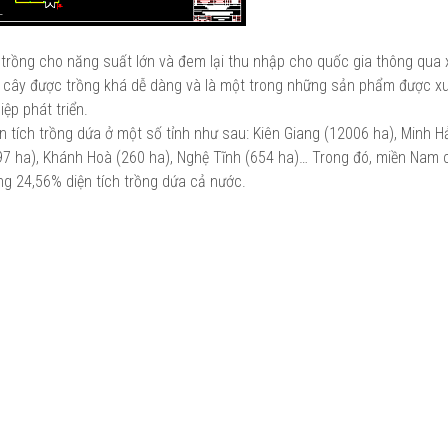
c trồng cho năng suất lớn và đem lại thu nhập cho quốc gia thông qua 
rái cây được trồng khá dễ dàng và là một trong những sản phẩm được x
ệp phát triển.
n tích trồng dứa ở một số tỉnh như sau: Kiên Giang (12006 ha), Minh H
597 ha), Khánh Hoà (260 ha), Nghệ Tĩnh (654 ha)… Trong đó, miền Nam 
ng 24,56% diện tích trồng dứa cả nước.