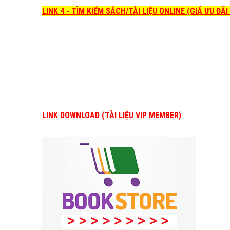
LINK 4 - TÌM KIẾM SÁCH/TÀI LIỆU ONLINE (GIÁ ƯU ĐÃ
LINK DOWNLOAD (TÀI LIỆU VIP MEMBER)