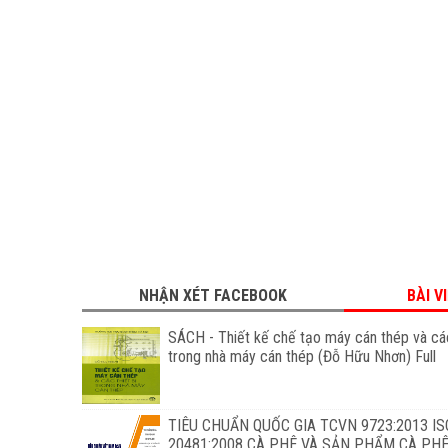
NHẬN XÉT FACEBOOK
BÀI V
SÁCH - Thiết kế chế tạo máy cán thép và các
trong nhà máy cán thép (Đỗ Hữu Nhơn) Full
TIÊU CHUẨN QUỐC GIA TCVN 9723:2013 IS
20481:2008 CÀ PHÊ VÀ SẢN PHẨM CÀ PHÊ