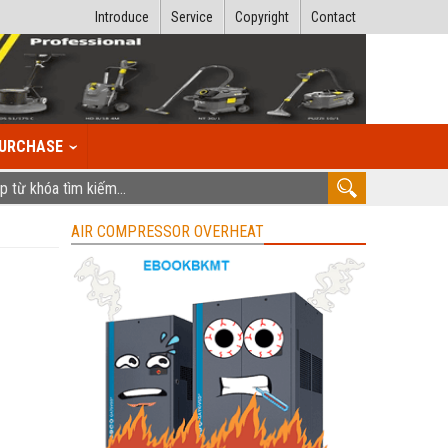
Introduce
Service
Copyright
Contact
URCHASE
AIR COMPRESSOR OVERHEAT