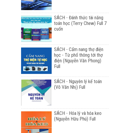
SÁCH - Đánh thức tài năng
toán học (Terry Chew) Full 7
cuốn
SÁCH - Cẩm nang thợ điện
học - Từ phổ thông tới thợ
điện (Nguyễn Văn Phong)
Full
SÁCH - Nguyên lý kế toán
(Võ Văn Nhị) Full
SÁCH - Hóa lý và hóa keo
(Nguyễn Hữu Phú) Full