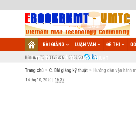
BÀI GIẢNG
LUẬN VĂN
ĐỀ THI
GÓ
Hôm nay:
T5,
6
/
08
/
2026
08
:
53:00
HỖ TRỢ TÀI LIỆU VÀ TƯ VẤN KỸ THUẬT
Trang chủ
C. Bài giảng kỹ thuật
Hướng dẫn vận hành 
14 thg 10, 2020
|
15:37