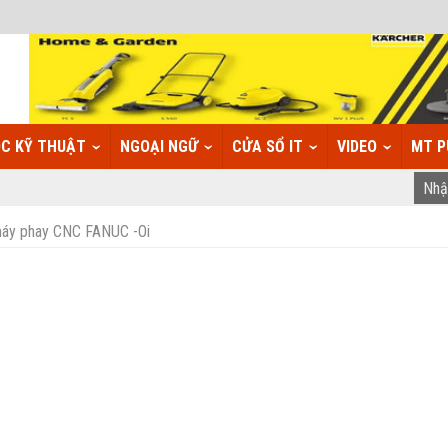
C KỸ THUẬT
NGOẠI NGỮ
CỬA SỔ IT
VIDEO
MT P
máy phay CNC FANUC -Oi