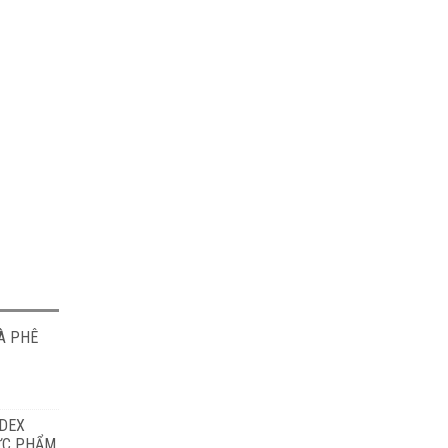
À PHÊ
ODEX
HỰC PHẨM