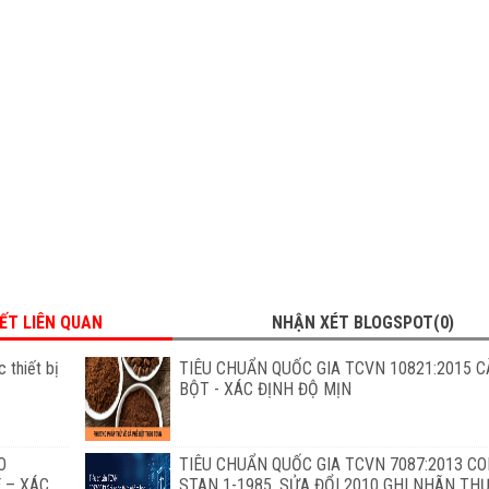
IẾT LIÊN QUAN
NHẬN XÉT BLOGSPOT(0)
 thiết bị
TIÊU CHUẨN QUỐC GIA TCVN 10821:2015 C
BỘT - XÁC ĐỊNH ĐỘ MỊN
O
TIÊU CHUẨN QUỐC GIA TCVN 7087:2013 C
 – XÁC
STAN 1-1985, SỬA ĐỔI 2010 GHI NHÃN T