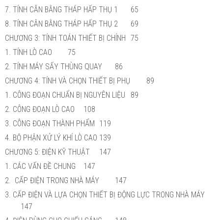
7. TÍNH CÂN BẰNG THÁP HẤP THỤ 1
65
8. TÍNH CÂN BẰNG THÁP HẤP THỤ 2
69
CHƯƠNG 3: TÍNH TOÁN THIẾT BỊ CHÍNH
75
1. TÍNH LÒ CAO
75
2. TÍNH MÁY SẤY THÙNG QUAY
86
CHƯƠNG 4: TÍNH VÀ CHỌN THIẾT BỊ PHỤ
89
1. CÔNG ĐOẠN CHUẨN BỊ NGUYÊN LIỆU
89
2. CÔNG ĐOẠN LÒ CAO
108
3. CÔNG ĐOẠN THÀNH PHẨM
119
4. BỘ PHẬN XỬ LÝ KHÍ LÒ CAO
139
CHƯƠNG 5: ĐIỆN KỸ THUẬT
147
1. CÁC VẤN ĐỀ CHUNG
147
2. CẤP ĐIỆN TRONG NHÀ MÁY
147
3. CẤP ĐIỆN VÀ LỰA CHỌN THIẾT BỊ ĐỘNG LỰC TRONG NHÀ MÁY
147