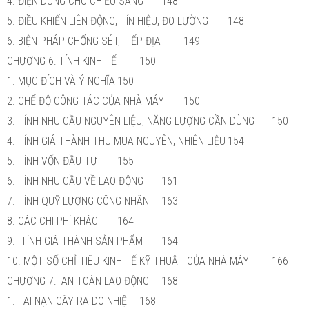
4. ĐIỆN DÙNG CHO CHIẾU SÁNG
148
5. ĐIỀU KHIỂN LIÊN ĐỘNG, TÍN HIỆU, ĐO LƯỜNG
148
6. BIỆN PHÁP CHỐNG SÉT, TIẾP ĐỊA
149
CHƯƠNG 6: TÍNH KINH TẾ
150
1. MỤC ĐÍCH VÀ Ý NGHĨA
150
2. CHẾ ĐỘ CÔNG TÁC CỦA NHÀ MÁY
150
3. TÍNH NHU CẦU NGUYÊN LIỆU, NĂNG LƯỢNG CẦN DÙNG
150
4. TÍNH GIÁ THÀNH THU MUA NGUYÊN, NHIÊN LIỆU
154
5. TÍNH VỐN ĐẦU TƯ
155
6. TÍNH NHU CẦU VỀ LAO ĐỘNG
161
7. TÍNH QUỸ LƯƠNG CÔNG NHÂN
163
8. CÁC CHI PHÍ KHÁC
164
9. TÍNH GIÁ THÀNH SẢN PHẨM
164
10. MỘT SỐ CHỈ TIÊU KINH TẾ KỸ THUẬT CỦA NHÀ MÁY
166
CHƯƠNG 7: AN TOÀN LAO ĐỘNG
168
1. TAI NẠN GÂY RA DO NHIỆT
168