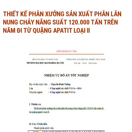
Ngành Tài chính - Ngân hàng
Ngành Quản trị kinh doanh
THIẾT KẾ PHÂN XƯỞNG SẢN XUẤT PHÂN LÂN
NUNG CHẢY NĂNG SUẤT 120.000 TẤN TRÊN
Khác
Ngành Tài chính - Ngân hàng
NĂM ĐI TỪ QUẶNG APATIT LOẠI II
Bài giảng xã hội
Khác
Chính trị - Tư tưởng
Luận văn xã hội
Lịch sử - Văn hóa
Chính trị - Tư tưởng
Tâm lý học
Lịch sử - Văn hóa
Khác
Tâm lý học
Khác