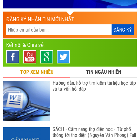
ĐĂNG KÝ NHẬN TIN MỚI NHẤT
Kết nối & Chia sẻ:
TOP XEM NHIỀU
TIN NGẪU NHIÊN
Hướng dẫn, hỗ trợ tìm kiếm tài liệu học tập
và tư vấn hỏi đáp
SÁCH - Cẩm nang thợ điện học - Từ phổ
thông tới thợ điện (Nguyễn Văn Phong) Full