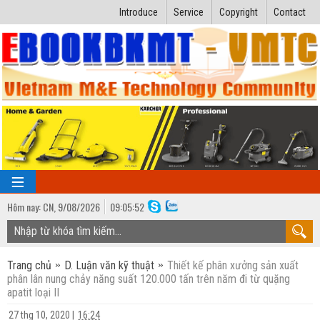
Introduce
Service
Copyright
Contact
Hôm nay:
CN,
9
/
08
/
2026
09
:
05:53
TRANG CHỦ
Trang chủ
D. Luận văn kỹ thuật
Thiết kế phân xưởng sản xuất
Bài giảng kỹ thuật
phân lân nung chảy năng suất 120.000 tấn trên năm đi từ quặng
apatit loại II
Ngành Nhiệt lạnh
Luận văn kỹ thuật
27 thg 10, 2020
|
16:24