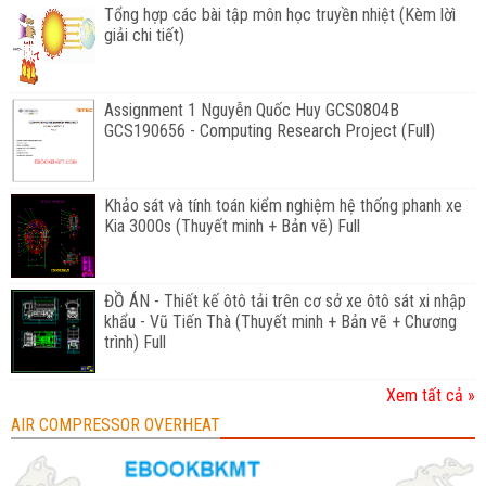
Tổng hợp các bài tập môn học truyền nhiệt (Kèm lờì
giải chi tiết)
Assignment 1 Nguyễn Quốc Huy GCS0804B
GCS190656 - Computing Research Project (Full)
Khảo sát và tính toán kiểm nghiệm hệ thống phanh xe
Kia 3000s (Thuyết minh + Bản vẽ) Full
ĐỒ ÁN - Thiết kế ôtô tải trên cơ sở xe ôtô sát xi nhập
khẩu - Vũ Tiến Thà (Thuyết minh + Bản vẽ + Chương
trình) Full
Xem tất cả »
AIR COMPRESSOR OVERHEAT