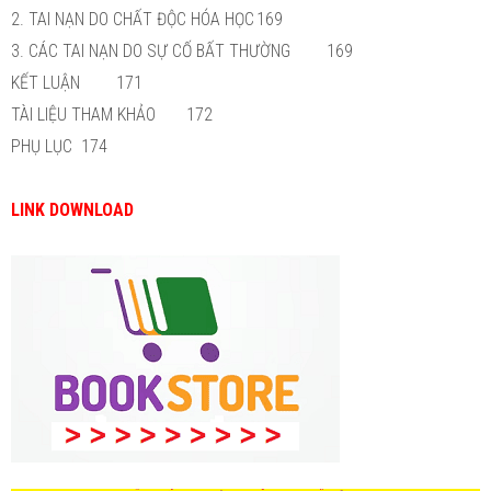
2. TAI NẠN DO CHẤT ĐỘC HÓA HỌC
169
3. CÁC TAI NẠN DO SỰ CỐ BẤT THƯỜNG
169
KẾT LUẬN
171
TÀI LIỆU THAM KHẢO
172
PHỤ LỤC
174
LINK DOWNLOAD