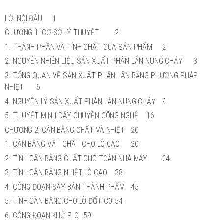
LỜI NÓI ĐẦU
1
CHƯƠNG 1: CƠ SỞ LÝ THUYẾT
2
1. THÀNH PHẦN VÀ TÍNH CHẤT CỦA SẢN PHẨM
2
2. NGUYÊN NHIÊN LIỆU SẢN XUẤT PHÂN LÂN NUNG CHẢY
3
3. TỔNG QUAN VỀ SẢN XUẤT PHÂN LÂN BẰNG PHƯƠNG PHÁP
NHIỆT
6
4. NGUYÊN LÝ SẢN XUẤT PHÂN LÂN NUNG CHẢY
9
5. THUYẾT MINH DÂY CHUYỀN CÔNG NGHỆ
16
CHƯƠNG 2: CÂN BẰNG CHẤT VÀ NHIỆT
20
1. CÂN BẰNG VẬT CHẤT CHO LÒ CAO
20
2. TÍNH CÂN BẰNG CHẤT CHO TOÀN NHÀ MÁY
34
3. TÍNH CÂN BẰNG NHIỆT LÒ CAO
38
4. CÔNG ĐOẠN SẤY BÁN THÀNH PHẨM
45
5. TÍNH CÂN BẰNG CHO LÒ ĐỐT CO
54
6. CÔNG ĐOẠN KHỬ FLO
59