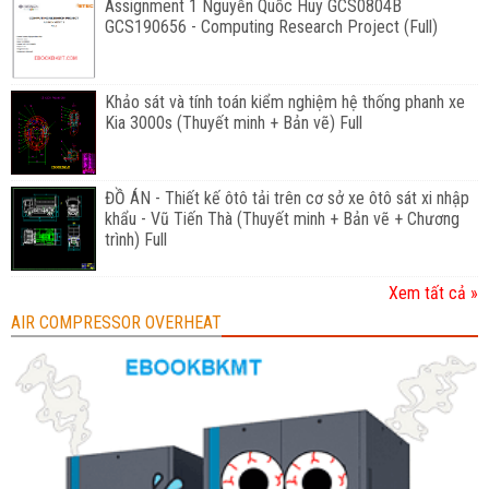
Assignment 1 Nguyễn Quốc Huy GCS0804B
GCS190656 - Computing Research Project (Full)
Khảo sát và tính toán kiểm nghiệm hệ thống phanh xe
Kia 3000s (Thuyết minh + Bản vẽ) Full
ĐỒ ÁN - Thiết kế ôtô tải trên cơ sở xe ôtô sát xi nhập
khẩu - Vũ Tiến Thà (Thuyết minh + Bản vẽ + Chương
trình) Full
Xem tất cả »
AIR COMPRESSOR OVERHEAT