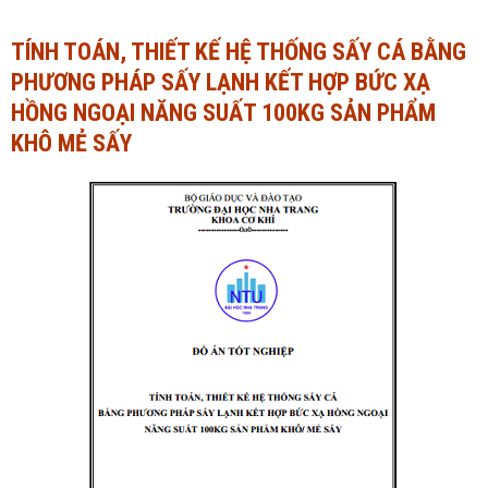
Ngành Tài chính - Ngân hàng
Ngành Quản trị kinh doanh
TÍNH TOÁN, THIẾT KẾ HỆ THỐNG SẤY CÁ BẰNG
PHƯƠNG PHÁP SẤY LẠNH KẾT HỢP BỨC XẠ
Khác
Ngành Tài chính - Ngân hàng
HỒNG NGOẠI NĂNG SUẤT 100KG SẢN PHẨM
Bài giảng xã hội
Khác
KHÔ MẺ SẤY
Chính trị - Tư tưởng
Luận văn xã hội
Lịch sử - Văn hóa
Chính trị - Tư tưởng
Tâm lý học
Lịch sử - Văn hóa
Khác
Tâm lý học
Khác