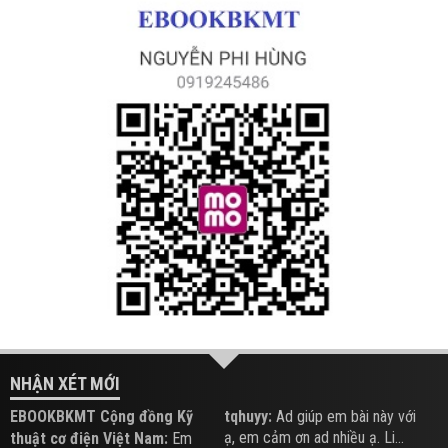
NHẬN XÉT MỚI
EBOOKBKMT Cộng đồng Kỹ
tqhuyy:
Ad giúp em bài này với
ạ, em cảm ơn ad nhiều ạ. Li...
thuật cơ điện Việt Nam:
Em