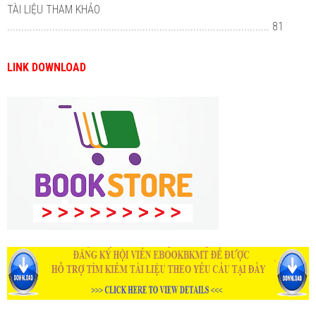
TÀI LIỆU THAM KHẢO
............................................................................................. 81
LINK DOWNLOAD