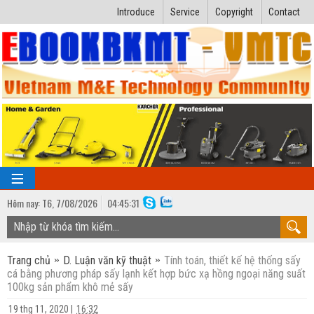
Introduce
Service
Copyright
Contact
Hôm nay:
T6,
7
/
08
/
2026
04
:
45:31
TRANG CHỦ
Trang chủ
D. Luận văn kỹ thuật
Tính toán, thiết kế hệ thống sấy
Bài giảng kỹ thuật
cá bằng phương pháp sấy lạnh kết hợp bức xạ hồng ngoại năng suất
100kg sản phẩm khô mẻ sấy
Ngành Nhiệt lạnh
Luận văn kỹ thuật
19 thg 11, 2020
|
16:32