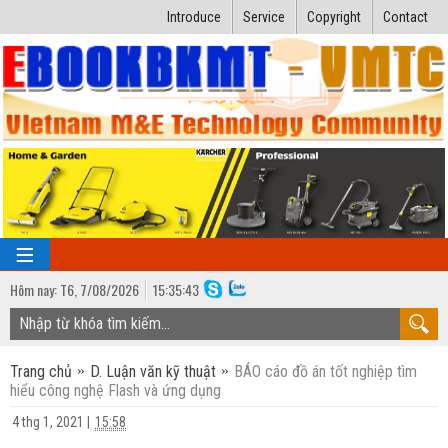
Introduce
Service
Copyright
Contact
Hôm nay:
T6,
7
/
08
/
2026
15
:
35:44
TRANG CHỦ
Trang chủ
D. Luận văn kỹ thuật
BÁO cáo đồ án tốt nghiệp tìm
Bài giảng kỹ thuật
hiểu công nghệ Flash và ứng dụng
Ngành Nhiệt lạnh
Luận văn kỹ thuật
4 thg 1, 2021
|
15:58