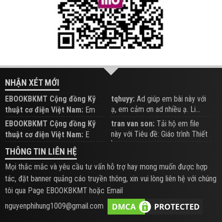
NHẬN XÉT MỚI
EBOOKBKMT Cộng đồng Kỹ
tqhuyy:
Ad giúp em bài này với
ạ, em cảm ơn ad nhiều ạ. Li...
thuật cơ điện Việt Nam:
Em
đăng trên Group hỗ trợ nhé
EBOOKBKMT Cộng đồng Kỹ
tran van son:
Tải hộ em file
này với Tiêu đề: Giáo trình Thiết
thuật cơ điện Việt Nam:
E
b...
xem hỗ trợ trên Group
THÔNG TIN LIÊN HỆ
Mọi thắc mắc và yêu cầu tư vấn hỗ trợ hay mong muốn được hợp
tác, đặt banner quảng cáo truyền thông, xin vui lòng liên hệ với chúng
tôi qua Page EBOOKBKMT hoặc Email
nguyenphihung1009@gmail.com