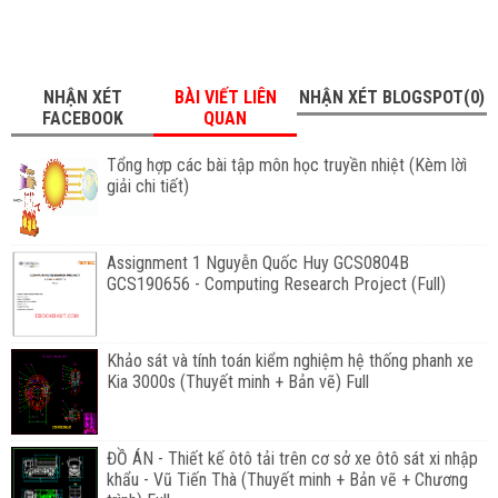
NHẬN XÉT
BÀI VIẾT LIÊN
NHẬN XÉT BLOGSPOT(0)
FACEBOOK
QUAN
Tổng hợp các bài tập môn học truyền nhiệt (Kèm lờì
giải chi tiết)
Assignment 1 Nguyễn Quốc Huy GCS0804B
GCS190656 - Computing Research Project (Full)
Khảo sát và tính toán kiểm nghiệm hệ thống phanh xe
Kia 3000s (Thuyết minh + Bản vẽ) Full
ĐỒ ÁN - Thiết kế ôtô tải trên cơ sở xe ôtô sát xi nhập
khẩu - Vũ Tiến Thà (Thuyết minh + Bản vẽ + Chương