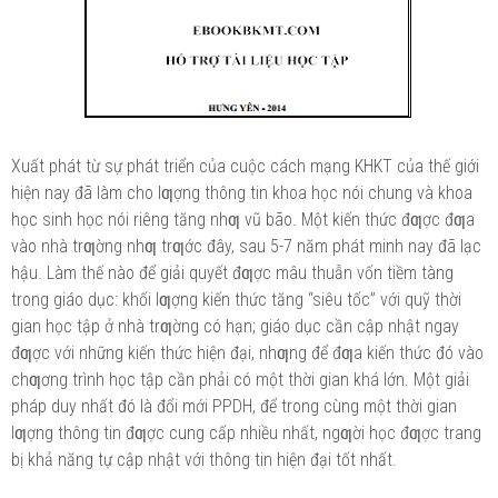
Xuất phát từ sự phát triển của cuộc cách mạng KHKT của thế giới
hiện nay đã làm cho lƣợng thông tin khoa học nói chung và khoa
học sinh học nói riêng tăng nhƣ vũ bão. Một kiến thức đƣợc đƣa
vào nhà trƣờng nhƣ trƣớc đây, sau 5-7 năm phát minh nay đã lạc
hậu. Làm thế nào để giải quyết đƣợc mâu thuẫn vốn tiềm tàng
trong giáo dục: khối lƣợng kiến thức tăng “siêu tốc” với quỹ thời
gian học tập ở nhà trƣờng có hạn; giáo dục cần cập nhật ngay
đƣợc với những kiến thức hiện đại, nhƣng để đƣa kiến thức đó vào
chƣơng trình học tập cần phải có một thời gian khá lớn. Một giải
pháp duy nhất đó là đổi mới PPDH, để trong cùng một thời gian
lƣợng thông tin đƣợc cung cấp nhiều nhất, ngƣời học đƣợc trang
bị khả năng tự cập nhật với thông tin hiện đại tốt nhất.