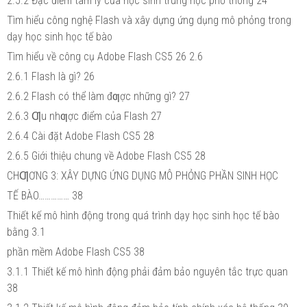
2.5.2 Đặc điểm tâm lý của học sinh trung học phổ thông 24
Tìm hiểu công nghệ Flash và xây dựng ứng dụng mô phỏng trong
dạy học sinh học tế bào
Tìm hiểu về công cụ Adobe Flash CS5 26 2.6
2.6.1 Flash là gì? 26
2.6.2 Flash có thể làm đƣợc những gì? 27
2.6.3 Ƣu nhƣợc điểm của Flash 27
2.6.4 Cài đặt Adobe Flash CS5 28
2.6.5 Giới thiệu chung về Adobe Flash CS5 28
CHƢƠNG 3: XÂY DỰNG ỨNG DỤNG MÔ PHỎNG PHẦN SINH HỌC
TẾ BÀO…………… 38
Thiết kế mô hình động trong quá trình dạy học sinh học tế bào
bằng 3.1
phần mềm Adobe Flash CS5 38
3.1.1 Thiết kế mô hình động phải đảm bảo nguyên tắc trực quan
38