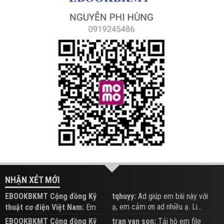
NHẬN XÉT MỚI
EBOOKBKMT Cộng đồng Kỹ
tqhuyy:
Ad giúp em bài này với
ạ, em cảm ơn ad nhiều ạ. Li...
thuật cơ điện Việt Nam:
Em
đăng trên Group hỗ trợ nhé
EBOOKBKMT Cộng đồng Kỹ
tran van son:
Tải hộ em file