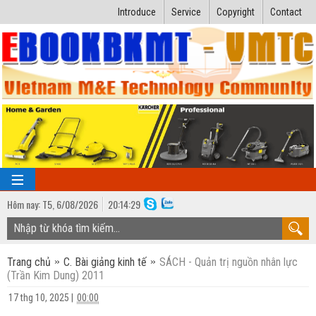
Introduce
Service
Copyright
Contact
Hôm nay:
T5,
6
/
08
/
2026
20
:
14:30
TRANG CHỦ
Trang chủ
C. Bài giảng kinh tế
SÁCH - Quản trị nguồn nhân lực
Bài giảng kỹ thuật
(Trần Kim Dung) 2011
Ngành Nhiệt lạnh
Luận văn kỹ thuật
17 thg 10, 2025
|
00:00