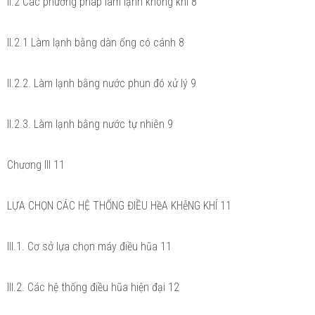
II.2 Các phương pháp làm lạnh không khí 8
II.2.1 Làm lạnh bằng dàn ống có cánh 8
II.2.2. Làm lạnh bằng nước phun đó xử lý 9
II.2.3. Làm lạnh bằng nước tự nhiên 9
Chương III 11
LỰA CHỌN CÁC HỆ THỐNG ĐIỀU HềA KHễNG KHÍ 11
III.1. Cơ sở lựa chọn máy điều hũa 11
III.2. Các hệ thống điều hũa hiện đại 12