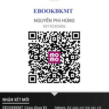
NHẬN XÉT MỚI
EBOOKBKMT Cộng đồng Kỹ
tqhuyy:
Ad giúp em bài này với