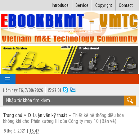
Introduce
Service
Copyright
Contact
Hôm nay:
T6,
7
/
08
/
2026
15
:
27:32
TRANG CHỦ
Trang chủ
D. Luận văn kỹ thuật
Thiết kế hệ thống điều hòa
Bài giảng kỹ thuật
không khí cho Phân xưởng III của Công ty may 10 (Bản vẽ)
Ngành Nhiệt lạnh
Luận văn kỹ thuật
8 thg 3, 2021
|
15:47