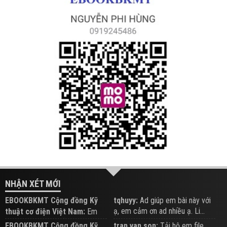
NHẬN XÉT MỚI
EBOOKBKMT Cộng đồng Kỹ
tqhuyy:
Ad giúp em bài này với
ạ, em cảm ơn ad nhiều ạ. Li...
thuật cơ điện Việt Nam:
Em
đăng trên Group hỗ trợ nhé
EBOOKBKMT Cộng đồng Kỹ
tran van son:
Tải hộ em file