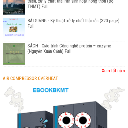
thiểu, xử lý chất thải rắn sinh hoạt nông thôn (Bộ
TNMT) Full
BÀI GIẢNG - Kỹ thuật xử lý chất thải rắn (320 page)
Full
SÁCH - Giáo trình Công nghệ protein – enzyme
(Nguyễn Xuân Cảnh) Full
Xem tất cả »
AIR COMPRESSOR OVERHEAT