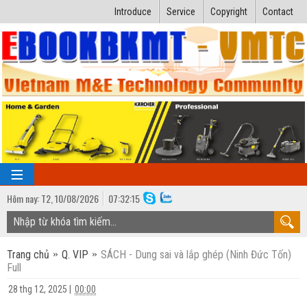
Introduce
Service
Copyright
Contact
Hôm nay:
T2,
10
/
08
/
2026
07
:
32:16
TRANG CHỦ
Trang chủ
Q. VIP
SÁCH - Dung sai và lắp ghép (Ninh Đức Tốn)
Bài giảng kỹ thuật
Full
Ngành Nhiệt lạnh
Luận văn kỹ thuật
28 thg 12, 2025
|
00:00