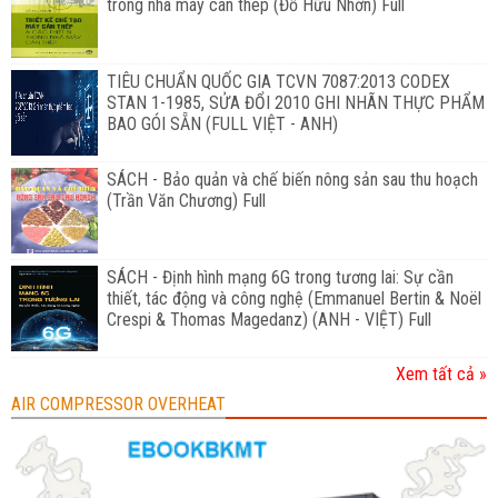
trong nhà máy cán thép (Đỗ Hữu Nhơn) Full
TIÊU CHUẨN QUỐC GIA TCVN 7087:2013 CODEX
STAN 1-1985, SỬA ĐỔI 2010 GHI NHÃN THỰC PHẨM
BAO GÓI SẴN (FULL VIỆT - ANH)
SÁCH - Bảo quản và chế biến nông sản sau thu hoạch
(Trần Văn Chương) Full
SÁCH - Định hình mạng 6G trong tương lai: Sự cần
thiết, tác động và công nghệ (Emmanuel Bertin & Noël
Crespi & Thomas Magedanz) (ANH - VIỆT) Full
Xem tất cả »
AIR COMPRESSOR OVERHEAT