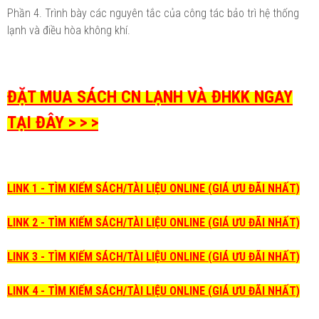
Phần 4. Trình bày các nguyên tắc của công tác bảo trì hệ thống
lạnh và điều hòa không khí.
ĐẶT MUA SÁCH CN LẠNH VÀ ĐHKK NGAY
TẠI ĐÂY > > >
LINK 1 - TÌM KIẾM SÁCH/TÀI LIỆU ONLINE (GIÁ ƯU ĐÃI NHẤT)
LINK 2 - TÌM KIẾM SÁCH/TÀI LIỆU ONLINE (GIÁ ƯU ĐÃI NHẤT)
LINK 3 - TÌM KIẾM SÁCH/TÀI LIỆU ONLINE (GIÁ ƯU ĐÃI NHẤT)
LINK 4 - TÌM KIẾM SÁCH/TÀI LIỆU ONLINE (GIÁ ƯU ĐÃI NHẤT)