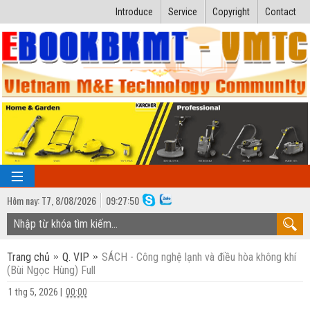
Introduce
Service
Copyright
Contact
Hôm nay:
T7,
8
/
08
/
2026
09
:
27:51
TRANG CHỦ
Trang chủ
Q. VIP
SÁCH - Công nghệ lạnh và điều hòa không khí
Bài giảng kỹ thuật
(Bùi Ngọc Hùng) Full
Ngành Nhiệt lạnh
Luận văn kỹ thuật
1 thg 5, 2026
|
00:00