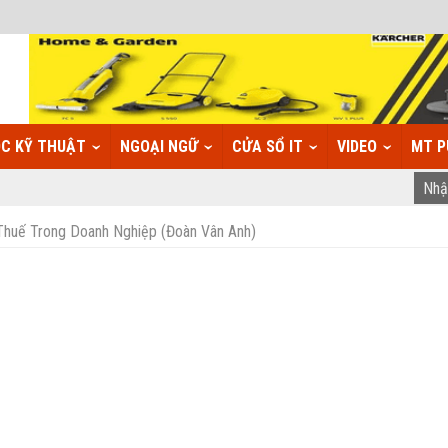
C KỸ THUẬT
NGOẠI NGỮ
CỬA SỔ IT
VIDEO
MT P
Thuế Trong Doanh Nghiệp (Đoàn Vân Anh)