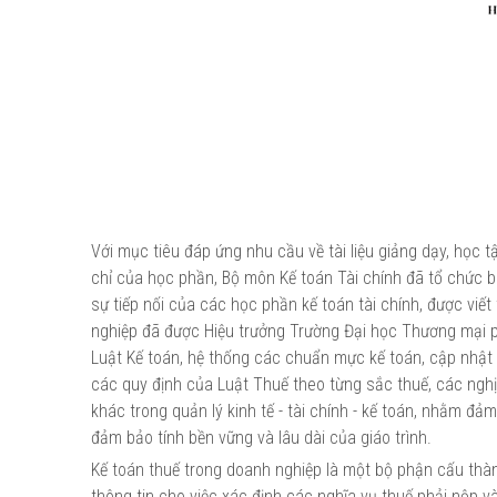
Với mục tiêu đáp ứng nhu cầu về tài liệu giảng dạy, học 
chỉ của học phần, Bộ môn Kế toán Tài chính đã tổ chức bi
sự tiếp nối của các học phần kế toán tài chính, được vi
nghiệp đã được Hiệu trưởng Trường Đại học Thương mại phê
Luật Kế toán, hệ thống các chuẩn mực kế toán, cập nhật
các quy định của Luật Thuế theo từng sắc thuế, các nghị
khác trong quản lý kinh tế - tài chính - kế toán, nhằm đả
đảm bảo tính bền vững và lâu dài của giáo trình.
Kế toán thuế trong doanh nghiệp là một bộ phận cấu thà
thông tin cho việc xác định các nghĩa vụ thuế phải nộp v