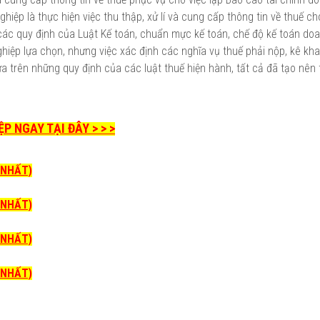
ệp là thực hiện việc thu thập, xử lí và cung cấp thông tin về thuế cho
các quy định của Luật Kế toán, chuẩn mực kế toán, chế độ kế toán do
iệp lựa chọn, nhưng việc xác định các nghĩa vụ thuế phải nộp, kê khai
ựa trên những quy định của các luật thuế hiện hành, tất cả đã tạo nên 
 NGAY TẠI ĐÂY > > >
I NHẤT)
I NHẤT)
I NHẤT)
I NHẤT)