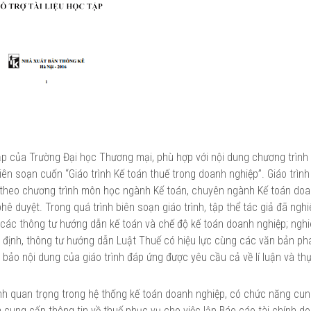
tập của Trường Đại học Thương mại, phù hợp với nội dung chương trình 
ên soạn cuốn “Giáo trình Kế toán thuế trong doanh nghiệp”. Giáo trình
ết theo chương trình môn học ngành Kế toán, chuyên ngành Kế toán do
 duyệt. Trong quá trình biên soạn giáo trình, tập thể tác giả đã ngh
 các thông tư hướng dẫn kế toán và chế độ kế toán doanh nghiệp; ngh
 định, thông tư hướng dẫn Luật Thuế có hiệu lực cùng các văn bản phá
m bảo nội dung của giáo trình đáp ứng được yêu cầu cả về lí luận và thự
nh quan trọng trong hệ thống kế toán doanh nghiệp, có chức năng cu
à cung cấp thông tin về thuế phục vụ cho việc lập Báo cáo tài chính d