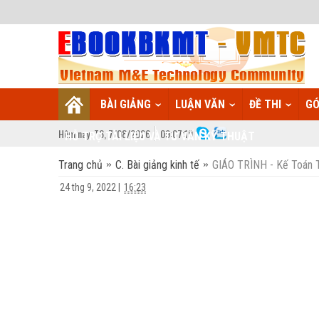
BÀI GIẢNG
LUẬN VĂN
ĐỀ THI
GÓ
Hôm nay:
T6,
7
/
08
/
2026
09
:
07:19
HỖ TRỢ TÀI LIỆU VÀ TƯ VẤN KỸ THUẬT
Trang chủ
C. Bài giảng kinh tế
GIÁO TRÌNH - Kế Toán 
24 thg 9, 2022
|
16:23