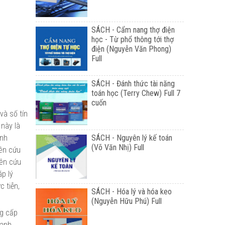
SÁCH - Cẩm nang thợ điện
học - Từ phổ thông tới thợ
điện (Nguyễn Văn Phong)
Full
SÁCH - Đánh thức tài năng
toán học (Terry Chew) Full 7
cuốn
và số tín
 này là
SÁCH - Nguyên lý kế toán
anh
(Võ Văn Nhị) Full
iên cứu
iên cứu
p lý
c tiễn,
SÁCH - Hóa lý và hóa keo
(Nguyễn Hữu Phú) Full
ng cấp
oanh