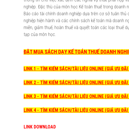
nghiệp. Đặc thù của môn học Kế toán thuế trong doanh nghi
Báo cáo tài chính doanh nghiệp dựa trên cơ sở tuân thủ 
nghiệp hiện hành và các chính sách kế toán mà doanh ngh
miễn, giảm thuế, hoàn thuế và quyết toán các loại thuế d
tạp của môn học.
ĐẶT MUA SÁCH DẠY KẾ TOÁN THUẾ DOANH NGHIỆP
LINK 1 - TÌM KIẾM SÁCH/TÀI LIỆU ONLINE (GIÁ ƯU ĐÃ
LINK 2 - TÌM KIẾM SÁCH/TÀI LIỆU ONLINE (GIÁ ƯU ĐÃ
LINK 3 - TÌM KIẾM SÁCH/TÀI LIỆU ONLINE (GIÁ ƯU ĐÃ
LINK 4 - TÌM KIẾM SÁCH/TÀI LIỆU ONLINE (GIÁ ƯU ĐÃ
LINK DOWNLOAD