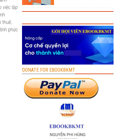
 việc lập
anh
 thuế,
tính phức
DONATE FOR EBOOKBKMT