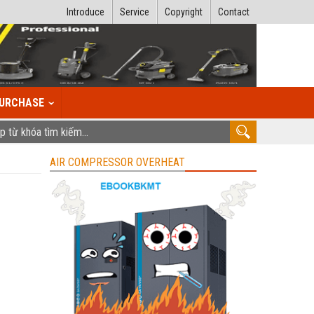
Introduce
Service
Copyright
Contact
URCHASE
AIR COMPRESSOR OVERHEAT