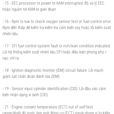
- 15 - EEC processor or power to KAM interrupted: Bộ xử lý EEC
hoặc nguồn tới KAM bị gián đoạn
- 16 - Rpm to low to check oxygen sensor test or fuel control error:
Rpm đến thấp để kiểm tra kiểm tra cảm biến oxy hoặc lỗi kiểm soát
nhiên liệu
- 17 - CFI fuel control system fault or rich/lean condition indicated:
Lỗi hệ thống kiểm soát nhiên liệu CFI hoặc điều kiện phong phú /
nạc chỉ ra
- 18 - Ignition diagnostic monitor (IDM) circuit failure: Lỗi mạch
giám sát chẩn đoán đánh lửa (IDM)
- 19 - Sensor input cylinder identification (CID): Lỗi đầu vào cảm
biến nhận dạng xi lanh (CID)
- 21 - Engine coolant temperature (ECT) out of self-test
range:Nhiệt độ nước làm mát động cơ (ECT) ngoài phạm vi tự kiểm