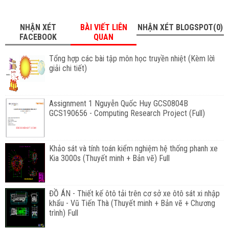
NHẬN XÉT
BÀI VIẾT LIÊN
NHẬN XÉT BLOGSPOT(0)
FACEBOOK
QUAN
Tổng hợp các bài tập môn học truyền nhiệt (Kèm lờì
giải chi tiết)
Assignment 1 Nguyễn Quốc Huy GCS0804B
GCS190656 - Computing Research Project (Full)
Khảo sát và tính toán kiểm nghiệm hệ thống phanh xe
Kia 3000s (Thuyết minh + Bản vẽ) Full
ĐỒ ÁN - Thiết kế ôtô tải trên cơ sở xe ôtô sát xi nhập
khẩu - Vũ Tiến Thà (Thuyết minh + Bản vẽ + Chương
trình) Full