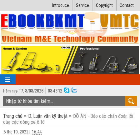
Introduce
Service
Copyright
Contact
Hôm nay:
T7,
8
/
08
/
2026
08
:
43:13
TRANG CHỦ
Trang chủ
D. Luận văn kỹ thuật
ĐỒ ÁN - Báo cáo chẩn đoán lỗi
Bài giảng kỹ thuật
của các dòng xe ô tô
Ngành Nhiệt lạnh
Luận văn kỹ thuật
5 thg 10, 2022
|
16:44