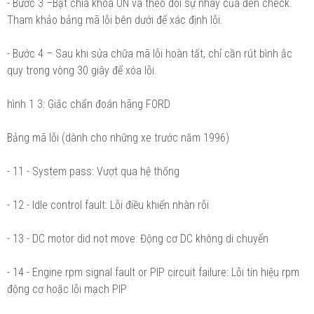
- Bước 3 –Bật chìa khóa ON và theo dõi sự nháy của đèn check.
Tham khảo bảng mã lỗi bên dưới để xác định lỗi.
- Bước 4 – Sau khi sửa chữa mã lỗi hoàn tất, chỉ cần rút bình ắc
quy trong vòng 30 giây để xóa lỗi.
hình 1 3: Giắc chẩn đoán hãng FORD
Bảng mã lỗi (dành cho những xe trước năm 1996)
- 11 - System pass: Vượt qua hệ thống
- 12 - Idle control fault: Lỗi điều khiển nhàn rỗi
- 13 - DC motor did not move: Động cơ DC không di chuyển
- 14 - Engine rpm signal fault or PIP circuit failure: Lỗi tín hiệu rpm
động cơ hoặc lỗi mạch PIP