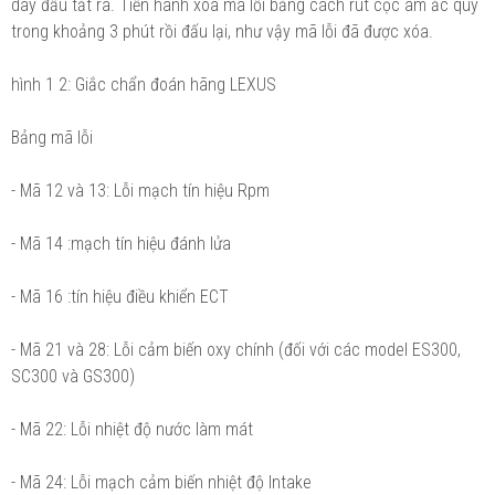
dây đấu tắt ra. Tiến hành xóa mã lỗi bằng cách rút cọc âm ắc quy
trong khoảng 3 phút rồi đấu lại, như vậy mã lỗi đã được xóa.
hình 1 2: Giắc chẩn đoán hãng LEXUS
Bảng mã lỗi
- Mã 12 và 13: Lỗi mạch tín hiệu Rpm
- Mã 14 :mạch tín hiệu đánh lửa
- Mã 16 :tín hiệu điều khiển ECT
- Mã 21 và 28: Lỗi cảm biến oxy chính (đối với các model ES300,
SC300 và GS300)
- Mã 22: Lỗi nhiệt độ nước làm mát
- Mã 24: Lỗi mạch cảm biến nhiệt độ Intake