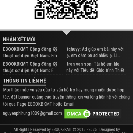
NHẬN XÉT MỚI
EBOOKBKMT Cộng đồng Kỹ
tqhuyy:
Ad giúp em bài này với
ạ, em cảm ơn ad nhiều ạ. Li...
thuật cơ điện Việt Nam:
Em
đăng trên Group hỗ trợ nhé
EBOOKBKMT Cộng đồng Kỹ
tran van son:
Tải hộ em file
này với Tiêu đề: Giáo trình Thiết
thuật cơ điện Việt Nam:
E
b...
xem hỗ trợ trên Group
THÔNG TIN LIÊN HỆ
Mọi thắc mắc và yêu cầu tư vấn hỗ trợ hay mong muốn được hợp
tác, đặt banner quảng cáo truyền thông, xin vui lòng liên hệ với chúng
tôi qua Page EBOOKBKMT hoặc Email
nguyenphihung1009@gmail.com
All Rights Reserved by EBOOKBKMT © 2015 - 2026 | Designed by