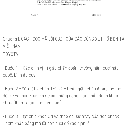
Chương I: CÁCH ĐỌC MÃ LỖI OBD I CỦA CÁC DÒNG XE PHỔ BIẾN TẠI
VIỆT NAM
TOYOTA
- Bước 1 – Xác định vị trí giắc chẩn đoán, thường nằm dưới nắp
capô, bình ắc quy
- Bước 2 –Đấu tắt 2 chân TE1 và E1 của giắc chẩn đoán, tùy theo
đời xe và model xe mà sẽ có những dạng giắc chẩn đoán khác
nhau (tham khảo hình bên dưới)
- Bước 3 –Bật chìa khóa ON và theo dõi sự nháy của đèn check.
Tham khảo bảng mã lỗi bên dưới để xác định lỗi.