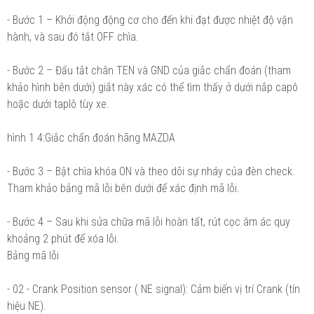
- Bước 1 – Khởi động động cơ cho đến khi đạt được nhiệt độ vận
hành, và sau đó tắt OFF chìa.
- Bước 2 – Đấu tắt chân TEN và GND của giắc chẩn đoán (tham
khảo hình bên dưới) giắt này xác có thể tìm thấy ở dưới nắp capô
hoặc dưới taplô tùy xe.
hình 1 4:Giắc chẩn đoán hãng MAZDA
- Bước 3 – Bật chìa khóa ON và theo dõi sự nháy của đèn check.
Tham khảo bảng mã lỗi bên dưới để xác định mã lỗi.
- Bước 4 – Sau khi sửa chữa mã lỗi hoàn tất, rút cọc âm ác quy
khoảng 2 phút để xóa lỗi.
Bảng mã lỗi
- 02 - Crank Position sensor ( NE signal): Cảm biến vị trí Crank (tín
hiệu NE).