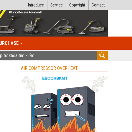
Introduce
Service
Copyright
Contact
URCHASE
AIR COMPRESSOR OVERHEAT