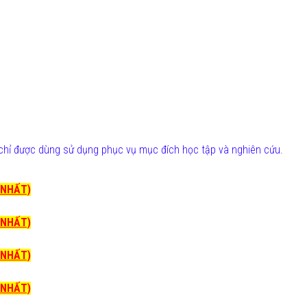
chỉ được dùng sử dụng phục vụ mục đích học tập và nghiên cứu.
I NHẤT)
I NHẤT)
I NHẤT)
I NHẤT)