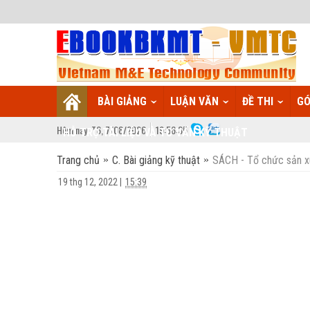
BÀI GIẢNG
LUẬN VĂN
ĐỀ THI
GÓ
Hôm nay:
T6,
7
/
08
/
2026
19
:
56:36
HỖ TRỢ TÀI LIỆU VÀ TƯ VẤN KỸ THUẬT
Trang chủ
C. Bài giảng kỹ thuật
SÁCH - Tổ chức sản xu
19 thg 12, 2022
|
15:39