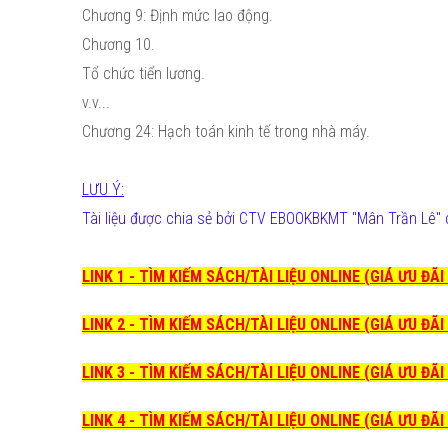
Chương 9: Định mức lao động.
Chương 10.
Tổ chức tiển lương.
v.v...
Chương 24: Hạch toán kinh tế trong nhà máy.
LƯU Ý:
Tài liệu được chia sẻ bởi CTV EBOOKBKMT "Mân Trần Lê" 
LINK 1 - TÌM KIẾM SÁCH/TÀI LIỆU ONLINE (GIÁ ƯU ĐÃ
LINK 2 - TÌM KIẾM SÁCH/TÀI LIỆU ONLINE (GIÁ ƯU ĐÃ
LINK 3 - TÌM KIẾM SÁCH/TÀI LIỆU ONLINE (GIÁ ƯU ĐÃ
LINK 4 - TÌM KIẾM SÁCH/TÀI LIỆU ONLINE (GIÁ ƯU ĐÃ