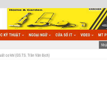
C KỸ THUẬT
NGOẠI NGỮ
CỬA SỔ IT
VIDEO
MT P
ất cơ khí (GS.TS. Trần Văn Địch)