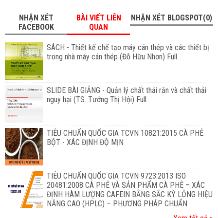
NHẬN XÉT
BÀI VIẾT LIÊN
NHẬN XÉT BLOGSPOT(0)
FACEBOOK
QUAN
SÁCH - Thiết kế chế tạo máy cán thép và các thiết bị
trong nhà máy cán thép (Đỗ Hữu Nhơn) Full
SLIDE BÀI GIẢNG - Quản lý chất thải rắn và chất thải
nguy hại (TS. Tưởng Thị Hội) Full
TIÊU CHUẨN QUỐC GIA TCVN 10821:2015 CÀ PHÊ
BỘT - XÁC ĐỊNH ĐỘ MỊN
TIÊU CHUẨN QUỐC GIA TCVN 9723:2013 ISO
20481:2008 CÀ PHÊ VÀ SẢN PHẨM CÀ PHÊ – XÁC
ĐỊNH HÀM LƯỢNG CAFEIN BẰNG SẮC KÝ LỎNG HIỆU
NĂNG CAO (HPLC) – PHƯƠNG PHÁP CHUẨN