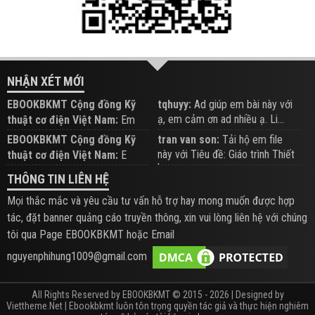
NHẬN XÉT MỚI
EBOOKBKMT Cộng đồng Kỹ
tqhuyy:
Ad giúp em bài này với
ạ, em cảm ơn ad nhiều ạ. Li...
thuật cơ điện Việt Nam:
Em
đăng trên Group hỗ trợ nhé
EBOOKBKMT Cộng đồng Kỹ
tran van son:
Tải hộ em file
này với Tiêu đề: Giáo trình Thiết
thuật cơ điện Việt Nam:
E
b...
xem hỗ trợ trên Group
THÔNG TIN LIÊN HỆ
Mọi thắc mắc và yêu cầu tư vấn hỗ trợ hay mong muốn được hợp
tác, đặt banner quảng cáo truyền thông, xin vui lòng liên hệ với chúng
tôi qua Page EBOOKBKMT hoặc Email
nguyenphihung1009@gmail.com
All Rights Reserved by EBOOKBKMT © 2015 - 2026 | Designed by
Viettheme.Net
| Ebookbkmt luôn tôn trọng quyền tác giả và thực hiện nghiêm