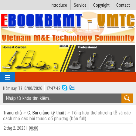
Introduce
Service
Copyright
Contact
Hôm nay:
T7,
8
/
08
/
2026
17
:
47:43
TRANG CHỦ
Trang chủ
C. Bài giảng kỹ thuật
Tổng hợp thơ phương tễ và các
Bài giảng kỹ thuật
cách nhớ các bài thuốc cổ phương (bản full)
Ngành Nhiệt lạnh
Luận văn kỹ thuật
2 thg 2, 2023
|
00:00