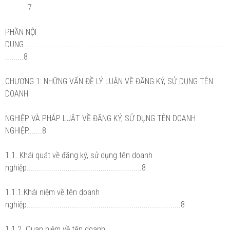
...........7
PHẦN NỘI
DUNG..................................................................................................
.........8
CHƯƠNG 1: NHỮNG VẤN ĐỀ LÝ LUẬN VỀ ĐĂNG KÝ, SỬ DỤNG TÊN
DOANH
NGHIỆP VÀ PHÁP LUẬT VỀ ĐĂNG KÝ, SỬ DỤNG TÊN DOANH
NGHIỆP.......8
1.1. Khái quát về đăng ký, sử dụng tên doanh
nghiệp........................................................8
1.1.1.Khái niệm về tên doanh
nghiệp...........................................................................8
1.1.2. Quan niệm về tên doanh