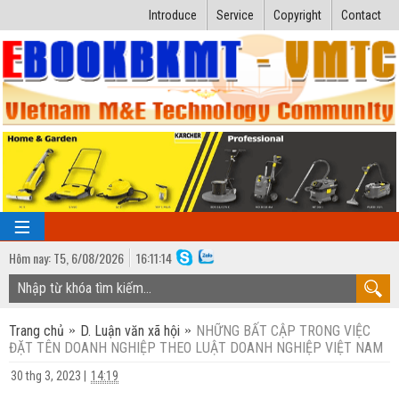
Introduce
Service
Copyright
Contact
Hôm nay:
T5,
6
/
08
/
2026
16
:
11:15
TRANG CHỦ
Trang chủ
D. Luận văn xã hội
NHỮNG BẤT CẬP TRONG VIỆC
Bài giảng kỹ thuật
ĐẶT TÊN DOANH NGHIỆP THEO LUẬT DOANH NGHIỆP VIỆT NAM
Ngành Nhiệt lạnh
Luận văn kỹ thuật
30 thg 3, 2023
|
14:19