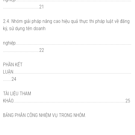
..............................21
2.4. Nhóm giải pháp nâng cao hiệu quả thực thi pháp luật về đăng
ký, sử dụng tên doanh
nghiệp................................................................................................
..............................22
PHẦN KẾT
LUẬN..................................................................................................
.......24
TÀI LIỆU THAM
KHẢO.............................................................................................25
BẢNG PHÂN CÔNG NHIỆM VỤ TRONG NHÓM.