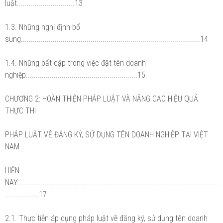
luật.............................13
1.3. Những nghị định bổ
sung..........................................................................................14
1.4. Những bất cập trong việc đặt tên doanh
nghiệp........................................................15
CHƯƠNG 2: HOÀN THIỆN PHÁP LUẬT VÀ NÂNG CAO HIỆU QUẢ
THỰC THI
PHÁP LUẬT VỀ ĐĂNG KÝ, SỬ DỤNG TÊN DOANH NGHIỆP TẠI VIỆT
NAM
HIỆN
NAY.....................................................................................................
.................17
2.1. Thực tiễn áp dụng pháp luật về đăng ký, sử dụng tên doanh