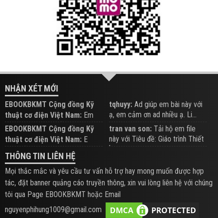
NHẬN XÉT MỚI
EBOOKBKMT Cộng đồng Kỹ
tqhuyy:
Ad giúp em bài này với
ạ, em cảm ơn ad nhiều ạ. Li...
thuật cơ điện Việt Nam:
Em
đăng trên Group hỗ trợ nhé
EBOOKBKMT Cộng đồng Kỹ
tran van son:
Tải hộ em file
này với Tiêu đề: Giáo trình Thiết
thuật cơ điện Việt Nam:
E
b...
xem hỗ trợ trên Group
THÔNG TIN LIÊN HỆ
Mọi thắc mắc và yêu cầu tư vấn hỗ trợ hay mong muốn được hợp
tác, đặt banner quảng cáo truyền thông, xin vui lòng liên hệ với chúng
tôi qua Page EBOOKBKMT hoặc Email
nguyenphihung1009@gmail.com