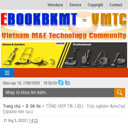
Introduce
Service
Copyright
Contact
Hôm nay:
T6,
7
/
08
/
2026
18
:
56:59
TRANG CHỦ
Trang chủ
B. Đề thi
TỔNG HỢP TÀI LIỆU - Trắc nghiệm AutoCad
Bài giảng kỹ thuật
(Update liên tục)
Ngành Nhiệt lạnh
Luận văn kỹ thuật
31 thg 3, 2023
|
14:22