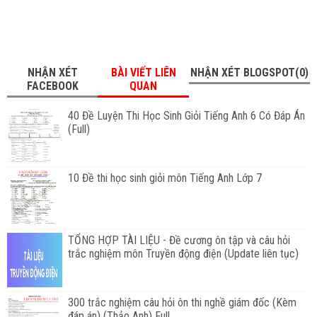
NHẬN XÉT
BÀI VIẾT LIÊN
NHẬN XÉT BLOGSPOT(0)
FACEBOOK
QUAN
40 Đề Luyện Thi Học Sinh Giỏi Tiếng Anh 6 Có Đáp Án
(Full)
10 Đề thi học sinh giỏi môn Tiếng Anh Lớp 7
TỔNG HỢP TÀI LIỆU - Đề cương ôn tập và câu hỏi
trắc nghiệm môn Truyền động điện (Update liên tục)
300 trắc nghiệm câu hỏi ôn thi nghề giám đốc (Kèm
đáp án) (Thảo Anh) Full