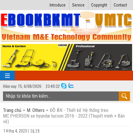
Introduce
Service
Copyright
Contact
Hôm nay:
T5,
6
/
08
/
2026
23
:
49:33
TRANG CHỦ
Trang chủ
M. Others
ĐỒ ÁN - Thiết kế Hệ thống treo
Bài giảng kỹ thuật
MC.PHERSON xe hyundai tucson 2016 - 2022 (Thuyết minh + Bản
vẽ)
Ngành Nhiệt lạnh
Luận văn kỹ thuật
14 thg 4, 2023
|
16:19