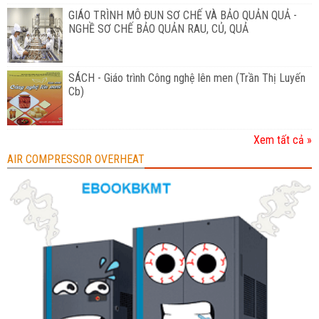
GIÁO TRÌNH MÔ ĐUN SƠ CHẾ VÀ BẢO QUẢN QUẢ -
NGHỀ SƠ CHẾ BẢO QUẢN RAU, CỦ, QUẢ
SÁCH - Giáo trình Công nghệ lên men (Trần Thị Luyến
Cb)
Xem tất cả »
AIR COMPRESSOR OVERHEAT