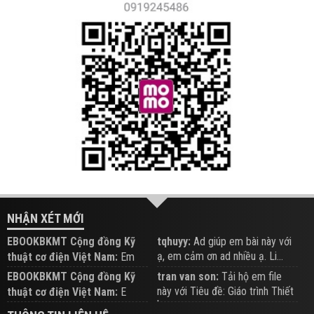
NHẬN XÉT MỚI
EBOOKBKMT Cộng đồng Kỹ
tqhuyy:
Ad giúp em bài này với
ạ, em cảm ơn ad nhiều ạ. Li...
thuật cơ điện Việt Nam:
Em
đăng trên Group hỗ trợ nhé
EBOOKBKMT Cộng đồng Kỹ
tran van son:
Tải hộ em file
này với Tiêu đề: Giáo trình Thiết
thuật cơ điện Việt Nam:
E
b...
xem hỗ trợ trên Group