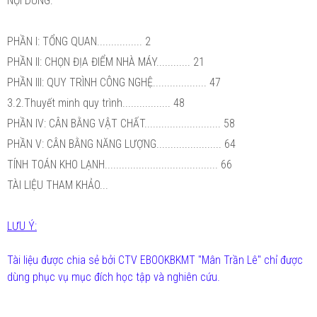
NỘI DUNG:
PHẦN I: TỔNG QUAN................ 2
PHẦN II: CHỌN ĐỊA ĐIỂM NHÀ MÁY............ 21
PHẦN III: QUY TRÌNH CÔNG NGHỆ................... 47
3.2.Thuyết minh quy trình................. 48
PHẦN IV: CÂN BẰNG VẬT CHẤT........................... 58
PHẦN V: CÂN BẰNG NĂNG LƯỢNG....................... 64
TÍNH TOÁN KHO LẠNH........................................ 66
TÀI LIỆU THAM KHẢO...
LƯU Ý:
Tài liệu được chia sẻ bởi CTV EBOOKBKMT "Mân Trần Lê" chỉ được
dùng phục vụ mục đích học tập và nghiên cứu.