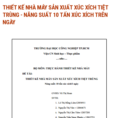
THIẾT KẾ NHÀ MÁY SẢN XUẤT XÚC XÍCH TIỆT
Ngành Tài chính - Ngân hàng
Ngành Quản trị kinh doanh
TRÙNG - NĂNG SUẤT 10 TẤN XÚC XÍCH TRÊN
Khác
Ngành Tài chính - Ngân hàng
NGÀY
Bài giảng xã hội
Khác
Chính trị - Tư tưởng
Luận văn xã hội
Lịch sử - Văn hóa
Chính trị - Tư tưởng
Tâm lý học
Lịch sử - Văn hóa
Khác
Tâm lý học
Khác