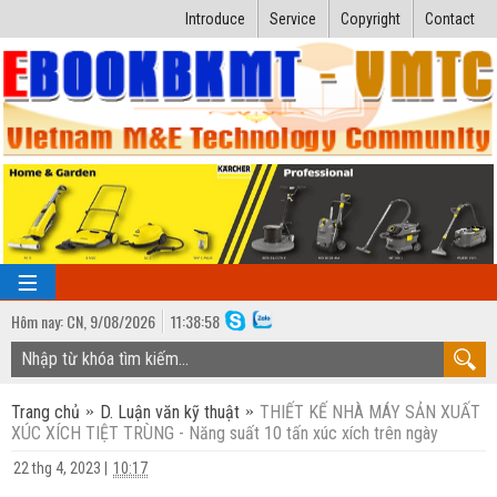
Introduce
Service
Copyright
Contact
Hôm nay:
CN,
9
/
08
/
2026
11
:
38:59
TRANG CHỦ
Trang chủ
D. Luận văn kỹ thuật
THIẾT KẾ NHÀ MÁY SẢN XUẤT
Bài giảng kỹ thuật
XÚC XÍCH TIỆT TRÙNG - Năng suất 10 tấn xúc xích trên ngày
Ngành Nhiệt lạnh
Luận văn kỹ thuật
22 thg 4, 2023
|
10:17