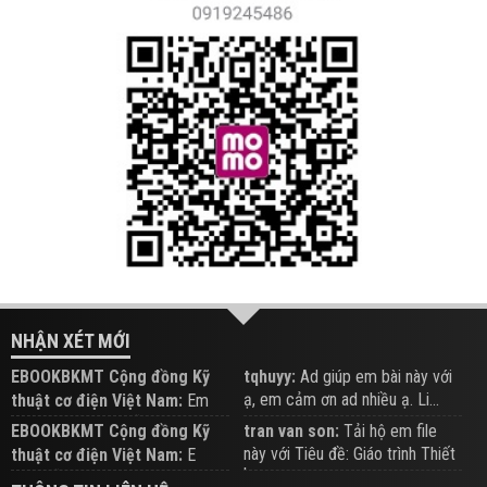
NHẬN XÉT MỚI
EBOOKBKMT Cộng đồng Kỹ
tqhuyy:
Ad giúp em bài này với
ạ, em cảm ơn ad nhiều ạ. Li...
thuật cơ điện Việt Nam:
Em
đăng trên Group hỗ trợ nhé
EBOOKBKMT Cộng đồng Kỹ
tran van son:
Tải hộ em file
này với Tiêu đề: Giáo trình Thiết
thuật cơ điện Việt Nam:
E
b...
xem hỗ trợ trên Group