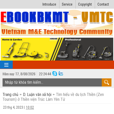
Introduce
Service
Copyright
Contact
Hôm nay:
T7,
8
/
08
/
2026
22
:
24:45
TRANG CHỦ
Trang chủ
D. Luận văn xã hội
Tìm hiểu về du lịch Thiền (Zen
Bài giảng kỹ thuật
Tourism) ở Thiền viện Trúc Lâm Yên Tử
Ngành Nhiệt lạnh
Luận văn kỹ thuật
23 thg 4, 2023
|
10:02