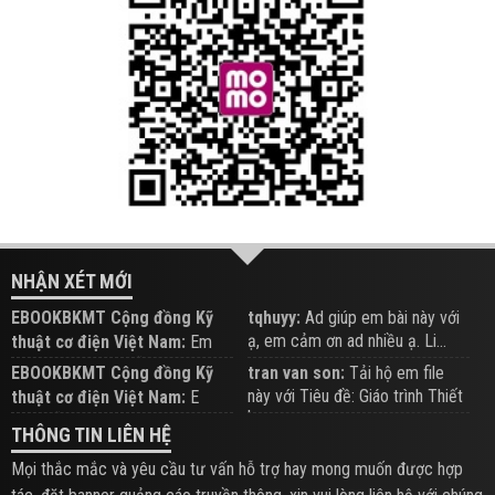
NHẬN XÉT MỚI
EBOOKBKMT Cộng đồng Kỹ
tqhuyy:
Ad giúp em bài này với
ạ, em cảm ơn ad nhiều ạ. Li...
thuật cơ điện Việt Nam:
Em
đăng trên Group hỗ trợ nhé
EBOOKBKMT Cộng đồng Kỹ
tran van son:
Tải hộ em file
này với Tiêu đề: Giáo trình Thiết
thuật cơ điện Việt Nam:
E
b...
xem hỗ trợ trên Group
THÔNG TIN LIÊN HỆ
Mọi thắc mắc và yêu cầu tư vấn hỗ trợ hay mong muốn được hợp