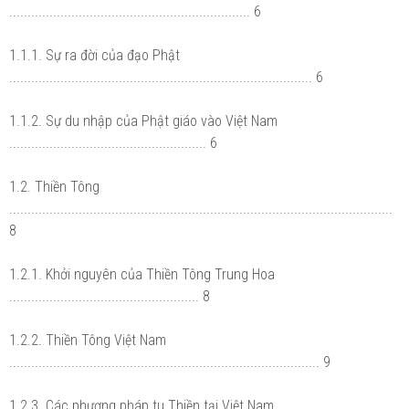
.................................................................. 6
1.1.1. Sự ra đời của đạo Phật
................................................................................... 6
1.1.2. Sự du nhập của Phật giáo vào Việt Nam
...................................................... 6
1.2. Thiền Tông
.........................................................................................................
8
1.2.1. Khởi nguyên của Thiền Tông Trung Hoa
.................................................... 8
1.2.2. Thiền Tông Việt Nam
..................................................................................... 9
1.2.3. Các phương pháp tu Thiền tại Việt Nam