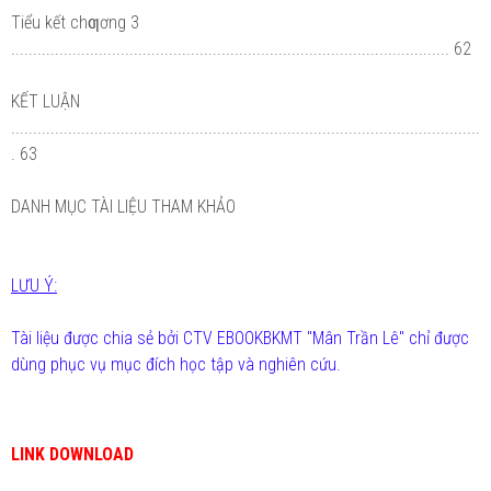
Tiểu kết chƣơng 3
.................................................................................................... 62
KẾT LUẬN
...........................................................................................................
. 63
DANH MỤC TÀI LIỆU THAM KHẢO
LƯU Ý:
Tài liệu được chia sẻ bởi CTV EBOOKBKMT "Mân Trần Lê" chỉ được
dùng phục vụ mục đích học tập và nghiên cứu.
LINK DOWNLOAD