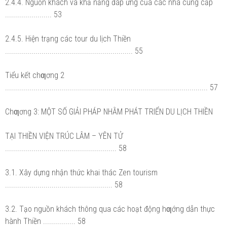
2.4.4. Nguồn khách và khả năng đáp ứng của các nhà cung cấp
....................... 53
2.4.5. Hiện trạng các tour du lịch Thiền
............................................................... 55
Tiểu kết chƣơng 2
.................................................................................................... 57
Chƣơng 3: MỘT SỐ GIẢI PHÁP NHẰM PHÁT TRIỂN DU LỊCH THIỀN
TẠI THIỀN VIỆN TRÚC LÂM – YÊN TỬ
....................................................... 58
3.1. Xây dựng nhận thức khai thác Zen tourism
..................................................... 58
3.2. Tạo nguồn khách thông qua các hoạt động hƣớng dẫn thực
hành Thiền ................ 58