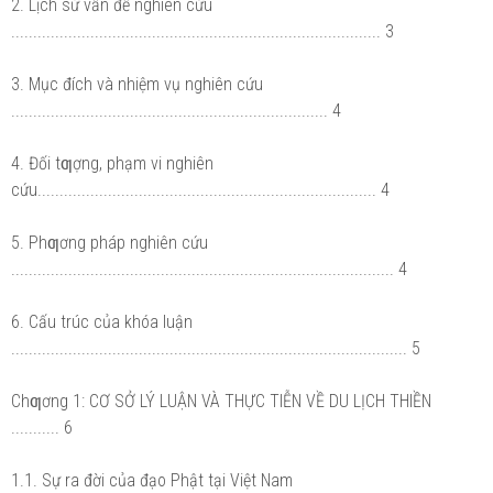
2. Lịch sử vấn đề nghiên cứu
.................................................................................... 3
3. Mục đích và nhiệm vụ nghiên cứu
........................................................................ 4
4. Đối tƣợng, phạm vi nghiên
cứu............................................................................. 4
5. Phƣơng pháp nghiên cứu
....................................................................................... 4
6. Cấu trúc của khóa luận
.......................................................................................... 5
Chƣơng 1: CƠ SỞ LÝ LUẬN VÀ THỰC TIỄN VỀ DU LỊCH THIỀN
........... 6
1.1. Sự ra đời của đạo Phật tại Việt Nam