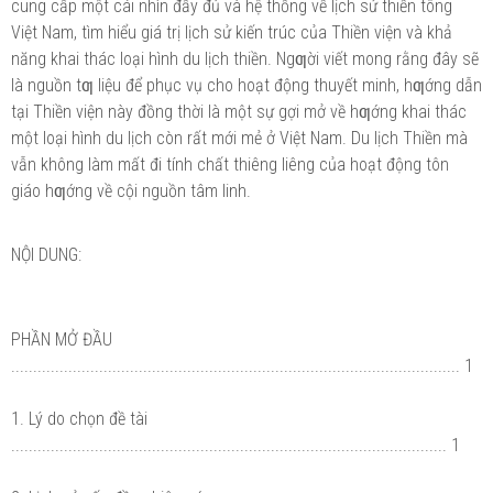
cung cấp một cái nhìn đầy đủ và hệ thống về lịch sử thiền tông
Việt Nam, tìm hiểu giá trị lịch sử kiến trúc của Thiền viện và khả
năng khai thác loại hình du lịch thiền. Ngƣời viết mong rằng đây sẽ
là nguồn tƣ liệu để phục vụ cho hoạt động thuyết minh, hƣớng dẫn
tại Thiền viện này đồng thời là một sự gợi mở về hƣớng khai thác
một loại hình du lịch còn rất mới mẻ ở Việt Nam. Du lịch Thiền mà
vẫn không làm mất đi tính chất thiêng liêng của hoạt động tôn
giáo hƣớng về cội nguồn tâm linh.
NỘI DUNG:
PHẦN MỞ ĐẦU
...................................................................................................... 1
1. Lý do chọn đề tài
................................................................................................... 1