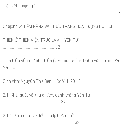
Tiểu kết chƣơng 1
.................................................................................................... 31
Chƣơng 2: TIỀM NĂNG VÀ THỰC TRẠNG HOẠT ĐỘNG DU LỊCH
THIỀN Ở THIỀN VIỆN TRÚC LÂM – YÊN TỬ
............................................. 32
T×m hiÓu vÒ du lÞch ThiÒn (zen tourism) ë ThiÒn viÖn Tróc L©m
Yªn Tö
Sinh viªn: NguyÔn ThÞ Sen - Líp: VHL 201 3
2.1. Khái quát về khu di tích, danh thắng Yên Tử
.................................................. 32
2.1.1. Khái quát về điểm du lịch Yên Tử
.............................................................. 32