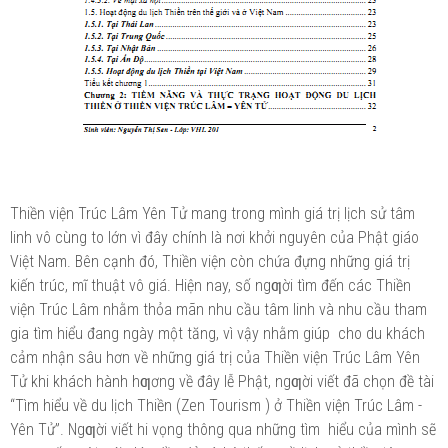
Thiền viện Trúc Lâm Yên Tử mang trong mình giá trị lịch sử tâm
linh vô cùng to lớn vì đây chính là nơi khởi nguyên của Phật giáo
Việt Nam. Bên cạnh đó, Thiền viện còn chứa đựng những giá trị
kiến trúc, mĩ thuật vô giá. Hiện nay, số ngƣời tìm đến các Thiền
viện Trúc Lâm nhằm thỏa mãn nhu cầu tâm linh và nhu cầu tham
gia tìm hiểu đang ngày một tăng, vì vậy nhằm giúp cho du khách
cảm nhận sâu hơn về những giá trị của Thiền viện Trúc Lâm Yên
Tử khi khách hành hƣơng về đây lễ Phật, ngƣời viết đã chọn đề tài
“Tìm hiểu về du lịch Thiền (Zen Tourism ) ở Thiền viện Trúc Lâm -
Yên Tử”. Ngƣời viết hi vọng thông qua những tìm hiểu của mình sẽ