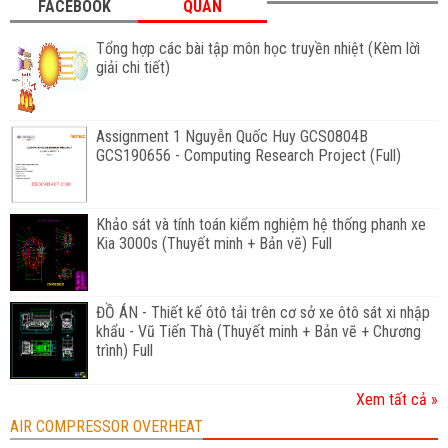
FACEBOOK
QUAN
Tổng hợp các bài tập môn học truyền nhiệt (Kèm lờì
giải chi tiết)
Assignment 1 Nguyễn Quốc Huy GCS0804B
GCS190656 - Computing Research Project (Full)
Khảo sát và tính toán kiểm nghiệm hệ thống phanh xe
Kia 3000s (Thuyết minh + Bản vẽ) Full
ĐỒ ÁN - Thiết kế ôtô tải trên cơ sở xe ôtô sát xi nhập
khẩu - Vũ Tiến Thà (Thuyết minh + Bản vẽ + Chương
trình) Full
Xem tất cả »
AIR COMPRESSOR OVERHEAT