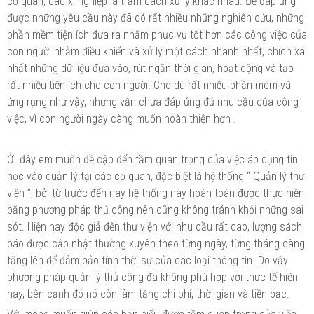
cơ quan, các xí nghiệp là trăm cách xử lý khác nhau. Để đáp ứng
được những yêu cầu này đã có rất nhiều những nghiên cứu, những
phần mềm tiện ích đưa ra nhằm phục vụ tốt hơn các công việc của
con người nhằm điều khiển và xử lý một cách nhanh nhất, chích xá
nhất những dữ liệu đưa vào, rút ngắn thời gian, hoạt dộng và tạo
rất nhiều tiện ích cho con người. Cho dù rất nhiều phần mèm và
ứng rụng như vậy, nhưng vẫn chưa đáp ứng đủ nhu cầu của công
việc, vì con người ngày càng muốn hoàn thiện hơn .
Ở đây em muốn đề cập đến tầm quan trọng của việc áp dụng tin
học vào quản lý tại các cơ quan, đặc biệt là hệ thống “ Quản lý thư
viện ”, bởi từ trước đến nay hệ thống này hoàn toàn được thực hiện
bằng phương pháp thủ công nên cũng không tránh khỏi những sai
sót. Hiện nay độc giả đến thư viện với nhu cầu rất cao, lượng sách
báo được cập nhật thường xuyên theo từng ngày, từng tháng càng
tăng lên để đảm bảo tính thời sự của các loại thông tin. Do vậy
phương pháp quản lý thủ công đã không phù hợp với thực tế hiện
nay, bên cạnh đó nó còn làm tăng chi phí, thời gian và tiền bạc.