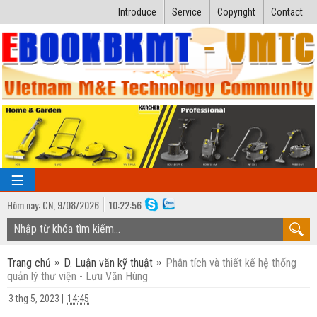
Introduce
Service
Copyright
Contact
Hôm nay:
CN,
9
/
08
/
2026
10
:
22:57
TRANG CHỦ
Trang chủ
D. Luận văn kỹ thuật
Phân tích và thiết kế hệ thống
Bài giảng kỹ thuật
quản lý thư viện - Lưu Văn Hùng
Ngành Nhiệt lạnh
Luận văn kỹ thuật
3 thg 5, 2023
|
14:45