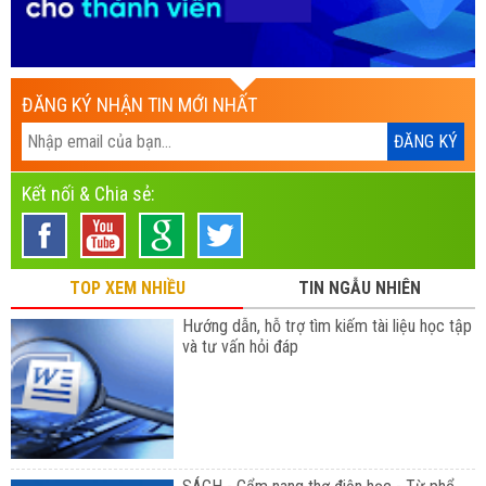
ĐĂNG KÝ NHẬN TIN MỚI NHẤT
Kết nối & Chia sẻ:
TOP XEM NHIỀU
TIN NGẪU NHIÊN
Hướng dẫn, hỗ trợ tìm kiếm tài liệu học tập
và tư vấn hỏi đáp