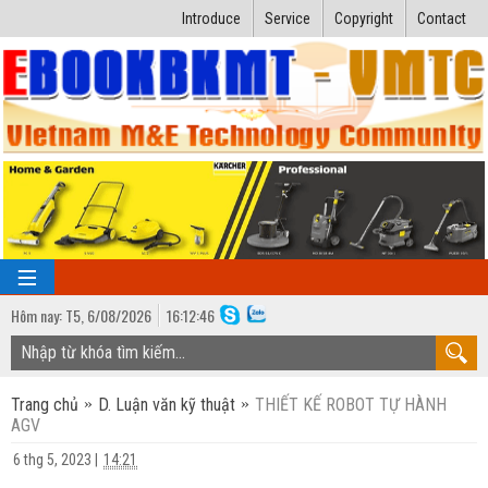
Introduce
Service
Copyright
Contact
Hôm nay:
T5,
6
/
08
/
2026
16
:
12:47
TRANG CHỦ
Trang chủ
D. Luận văn kỹ thuật
THIẾT KẾ ROBOT TỰ HÀNH
Bài giảng kỹ thuật
AGV
Ngành Nhiệt lạnh
Luận văn kỹ thuật
6 thg 5, 2023
|
14:21