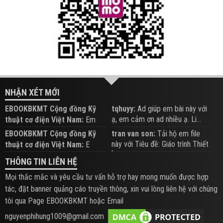
NHẬN XÉT MỚI
EBOOKBKMT Cộng đồng Kỹ
tqhuyy:
Ad giúp em bài này với
ạ, em cảm ơn ad nhiều ạ. Li...
thuật cơ điện Việt Nam:
Em
đăng trên Group hỗ trợ nhé
EBOOKBKMT Cộng đồng Kỹ
tran van son:
Tải hộ em file
này với Tiêu đề: Giáo trình Thiết
thuật cơ điện Việt Nam:
E
b...
xem hỗ trợ trên Group
THÔNG TIN LIÊN HỆ
Mọi thắc mắc và yêu cầu tư vấn hỗ trợ hay mong muốn được hợp
tác, đặt banner quảng cáo truyền thông, xin vui lòng liên hệ với chúng
tôi qua Page EBOOKBKMT hoặc Email
nguyenphihung1009@gmail.com