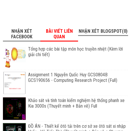
NHẬN XÉT
BÀI VIẾT LIÊN
NHẬN XÉT BLOGSPOT(0)
FACEBOOK
QUAN
Tổng hợp các bài tập môn học truyền nhiệt (Kèm lờì
giải chi tiết)
Assignment 1 Nguyễn Quốc Huy GCS0804B
GCS190656 - Computing Research Project (Full)
Khảo sát và tính toán kiểm nghiệm hệ thống phanh xe
Kia 3000s (Thuyết minh + Bản vẽ) Full
ĐỒ ÁN - Thiết kế ôtô tải trên cơ sở xe ôtô sát xi nhập