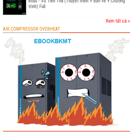
khẩu - Vũ Tiến Thà (Thuyết minh + Bản vẽ + Chương
trình) Full
Xem tất cả »
AIR COMPRESSOR OVERHEAT