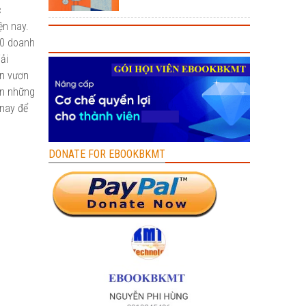
c
ện nay.
00 doanh
ải
òn vươn
ến những
 nay để
DONATE FOR EBOOKBKMT