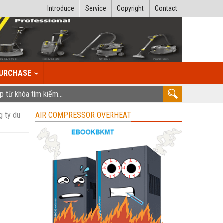
Introduce
Service
Copyright
Contact
URCHASE
g ty du
AIR COMPRESSOR OVERHEAT