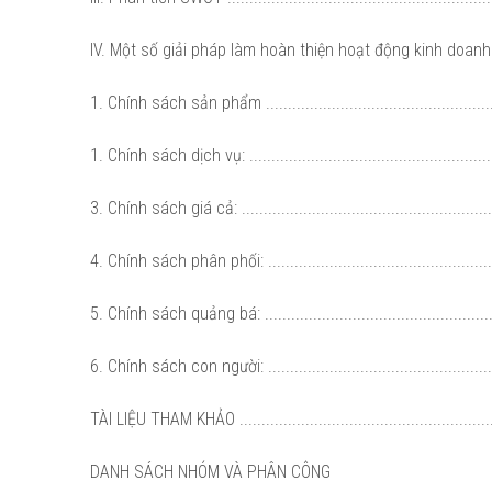
IV. Một số giải pháp làm hoàn thiện hoạt động kinh doanh ..........
1. Chính sách sản phẩm ........................................................
1. Chính sách dịch vụ: ..........................................................
3. Chính sách giá cả: ............................................................
4. Chính sách phân phối: .......................................................
5. Chính sách quảng bá: ........................................................
6. Chính sách con người: .......................................................
TÀI LIỆU THAM KHẢO .............................................................
DANH SÁCH NHÓM VÀ PHÂN CÔNG