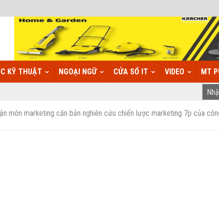
C KỸ THUẬT
NGOẠI NGỮ
CỬA SỔ IT
VIDEO
MT P
uận môn marketing căn bản nghiên cứu chiến lược marketing 7p của côn