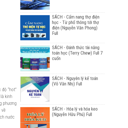
SÁCH - Cẩm nang thợ điện
học - Từ phổ thông tới thợ
điện (Nguyễn Văn Phong)
Full
SÁCH - Đánh thức tài năng
toán học (Terry Chew) Full 7
cuốn
SÁCH - Nguyên lý kế toán
(Võ Văn Nhị) Full
 độ “hot”
là kinh
ng phương
SÁCH - Hóa lý và hóa keo
 về
(Nguyễn Hữu Phú) Full
ách nước