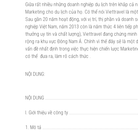
Giữa rất nhiều những doanh nghiệp du lịch trên khắp cả 
Marketing cho du lịch của họ. Có thể nói Viettravel là mộ
Sau gần 20 năm hoạt động, với vị trí, thị phần và doanh
nghiệp Việt Nam, năm 2013 còn là năm thức 4 liên tiếp ph
thưởng uy tín và chất lượng), Viettravel đang chứng min
rộng ra khu vực Đông Nam Á. Chính vì thế đây sẽ là một
vấn đề nhất định trong việc thực hiện chiến lược Market
có thể đưa ra, làm rõ cách thức .
NỘI DUNG:
NỘI DUNG .............................................................................
I. Giới thiệu về công ty ...........................................................
1. Mô tả ..............................................................................