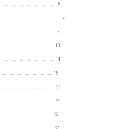
............................................. 6
................................................ 7
......................................... 7
........................................... 13
.......................................... 14
........................................ 15
............................................ 21
............................................. 22
....................................... 25
............................................ 26