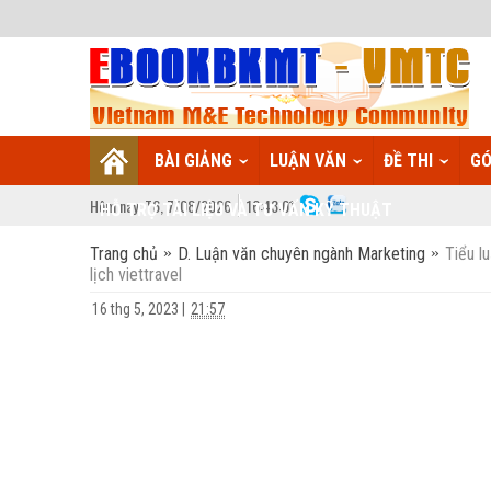
BÀI GIẢNG
LUẬN VĂN
ĐỀ THI
GÓ
Hôm nay:
T6,
7
/
08
/
2026
16
:
43:02
HỖ TRỢ TÀI LIỆU VÀ TƯ VẤN KỸ THUẬT
Trang chủ
D. Luận văn chuyên ngành Marketing
Tiểu l
lịch viettravel
16 thg 5, 2023
|
21:57