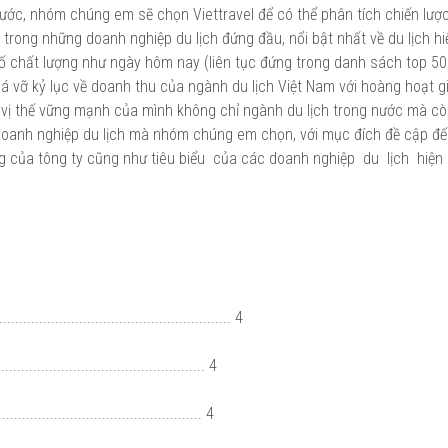
nước, nhóm chúng em sẽ chọn Viettravel để có thể phân tích chiến lượ
t trong những doanh nghiệp du lịch đứng đầu, nổi bật nhất về du lịch hi
 số chất lượng như ngày hôm nay (liên tục đứng trong danh sách top 5
á vỡ kỷ lục về doanh thu của ngành du lịch Việt Nam với hoàng hoạt gi
h vị thế vững mạnh của mình không chỉ ngành du lịch trong nước mà c
 doanh nghiệp du lịch mà nhóm chúng em chọn, với mục đích đề cập đ
ing của tông ty cũng như tiêu biểu của các doanh nghiệp du lịch hiện
........................................................ 4
................................................ 4
.................................................. 4