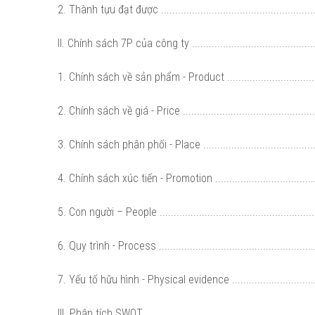
2. Thành tựu đạt được ...........................................................
II. Chính sách 7P của công ty .................................................
1. Chính sách về sản phẩm - Product .......................................
2. Chính sách về giá - Price ...................................................
3. Chính sách phân phối - Place .............................................
4. Chính sách xúc tiến - Promotion .........................................
5. Con người – People ...........................................................
6. Quy trình - Process ..........................................................
7. Yếu tố hữu hình - Physical evidence ....................................
III. Phân tích SWOT ...............................................................