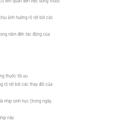
có liên quan đến việc dùng thuốc
chịu ảnh hưởng rõ rệt bởi các
 trong năm đến tác động của
ợng thuốc tối ưu
g rõ rệt bởi các thay đổi của
là nhịp sinh học (trong ngày,
nhịp này