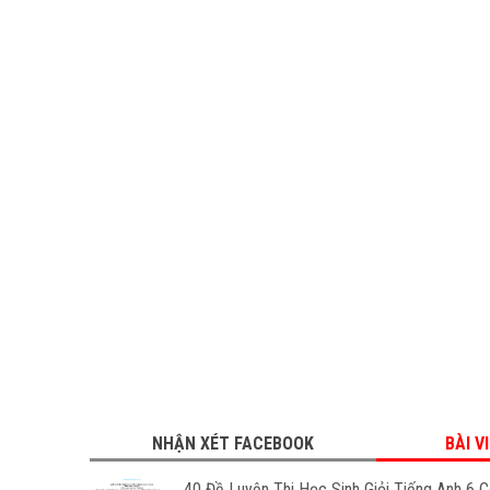
NHẬN XÉT FACEBOOK
BÀI V
40 Đề Luyện Thi Học Sinh Giỏi Tiếng Anh 6 