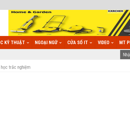
C KỸ THUẬT
NGOẠI NGỮ
CỬA SỔ IT
VIDEO
MT P
 học trắc nghiệm