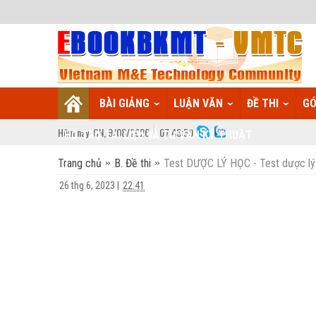
BÀI GIẢNG
LUẬN VĂN
ĐỀ THI
GÓ
Hôm nay:
CN,
9
/
08
/
2026
07
:
43:51
HỖ TRỢ TÀI LIỆU VÀ TƯ VẤN KỸ THUẬT
Trang chủ
B. Đề thi
Test DƯỢC LÝ HỌC - Test dược lý
26 thg 6, 2023
|
22:41