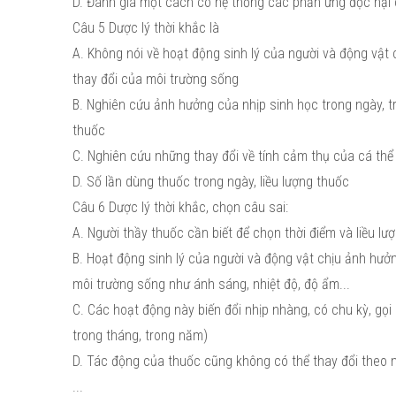
D. Đánh giá một cách có hệ thống các phản ứng độc hại 
Câu 5 Dược lý thời khắc là
A. Không nói về hoạt động sinh lý của người và động vật 
thay đổi của môi trường sống
B. Nghiên cứu ảnh hưởng của nhịp sinh học trong ngày,
thuốc
C. Nghiên cứu những thay đổi về tính cảm thụ của cá thể
D. Số lần dùng thuốc trong ngày, liều lượng thuốc
Câu 6 Dược lý thời khắc, chọn câu sai:
A. Người thầy thuốc cần biết để chọn thời điểm và liều lư
B. Hoạt động sinh lý của người và động vật chịu ảnh hưởn
môi trường sống như ánh sáng, nhiệt độ, độ ẩm...
C. Các hoạt động này biến đổi nhịp nhàng, có chu kỳ, gọi 
trong tháng, trong năm)
D. Tác động của thuốc cũng không có thể thay đổi theo 
...