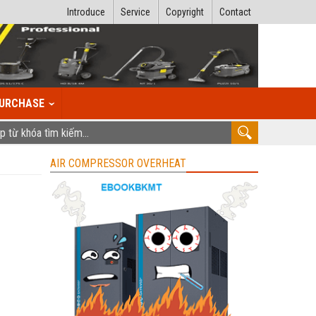
Introduce
Service
Copyright
Contact
URCHASE
AIR COMPRESSOR OVERHEAT