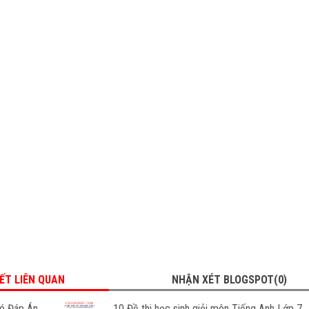
IẾT LIÊN QUAN
NHẬN XÉT BLOGSPOT(0)
Có Đáp Án
10 Đề thi học sinh giỏi môn Tiếng Anh Lớp 7