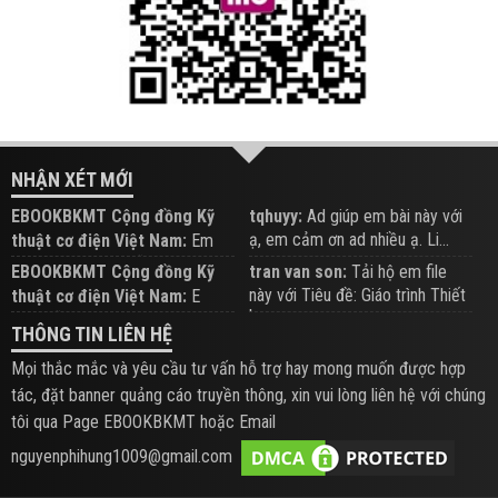
NHẬN XÉT MỚI
EBOOKBKMT Cộng đồng Kỹ
tqhuyy:
Ad giúp em bài này với
ạ, em cảm ơn ad nhiều ạ. Li...
thuật cơ điện Việt Nam:
Em
đăng trên Group hỗ trợ nhé
EBOOKBKMT Cộng đồng Kỹ
tran van son:
Tải hộ em file
này với Tiêu đề: Giáo trình Thiết
thuật cơ điện Việt Nam:
E
b...
xem hỗ trợ trên Group
THÔNG TIN LIÊN HỆ
Mọi thắc mắc và yêu cầu tư vấn hỗ trợ hay mong muốn được hợp
tác, đặt banner quảng cáo truyền thông, xin vui lòng liên hệ với chúng
tôi qua Page EBOOKBKMT hoặc Email
nguyenphihung1009@gmail.com