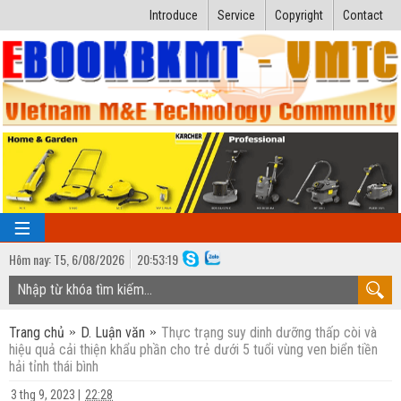
Introduce
Service
Copyright
Contact
Hôm nay:
T5,
6
/
08
/
2026
20
:
53:21
TRANG CHỦ
Trang chủ
D. Luận văn
Thực trạng suy dinh dưỡng thấp còi và
Bài giảng kỹ thuật
hiệu quả cải thiện khẩu phần cho trẻ dưới 5 tuổi vùng ven biển tiền
hải tỉnh thái bình
Ngành Nhiệt lạnh
Luận văn kỹ thuật
3 thg 9, 2023
|
22:28