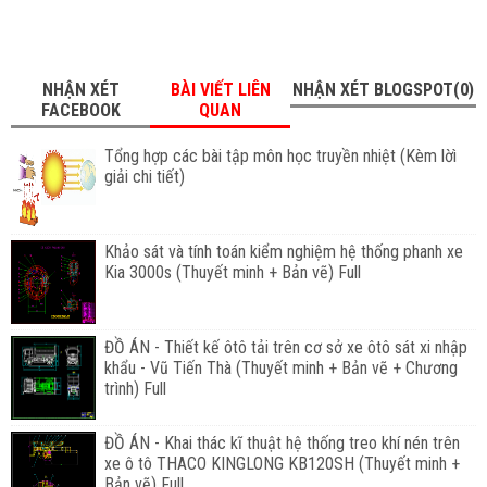
NHẬN XÉT
BÀI VIẾT LIÊN
NHẬN XÉT BLOGSPOT(0)
FACEBOOK
QUAN
Tổng hợp các bài tập môn học truyền nhiệt (Kèm lờì
giải chi tiết)
Khảo sát và tính toán kiểm nghiệm hệ thống phanh xe
Kia 3000s (Thuyết minh + Bản vẽ) Full
ĐỒ ÁN - Thiết kế ôtô tải trên cơ sở xe ôtô sát xi nhập
khẩu - Vũ Tiến Thà (Thuyết minh + Bản vẽ + Chương
trình) Full
ĐỒ ÁN - Khai thác kĩ thuật hệ thống treo khí nén trên
xe ô tô THACO KINGLONG KB120SH (Thuyết minh +
Bản vẽ) Full