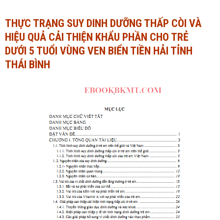
Ngành Tài chính - Ngân hàng
Ngành Quản trị kinh doanh
THỰC TRẠNG SUY DINH DƯỠNG THẤP CÒI VÀ
HIỆU QUẢ CẢI THIỆN KHẨU PHẦN CHO TRẺ
Khác
Ngành Tài chính - Ngân hàng
DƯỚI 5 TUỔI VÙNG VEN BIỂN TIỀN HẢI TỈNH
Bài giảng xã hội
Khác
THÁI BÌNH
Chính trị - Tư tưởng
Luận văn xã hội
Lịch sử - Văn hóa
Chính trị - Tư tưởng
Tâm lý học
Lịch sử - Văn hóa
Khác
Tâm lý học
Khác