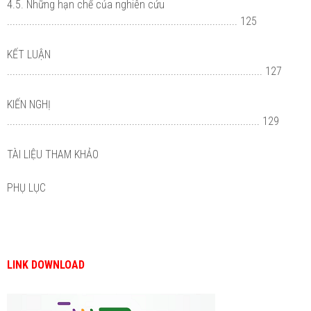
4.5. Những hạn chế của nghiên cứu
................................................................................... 125
KẾT LUẬN
............................................................................................ 127
KIẾN NGHỊ
........................................................................................... 129
TÀI LIỆU THAM KHẢO
PHỤ LỤC
LINK DOWNLOAD