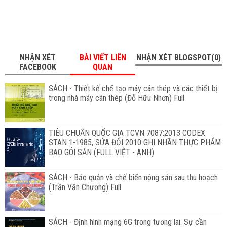
NHẬN XÉT
BÀI VIẾT LIÊN
NHẬN XÉT BLOGSPOT(0)
FACEBOOK
QUAN
SÁCH - Thiết kế chế tạo máy cán thép và các thiết bị
trong nhà máy cán thép (Đỗ Hữu Nhơn) Full
TIÊU CHUẨN QUỐC GIA TCVN 7087:2013 CODEX
STAN 1-1985, SỬA ĐỔI 2010 GHI NHÃN THỰC PHẨM
BAO GÓI SẴN (FULL VIỆT - ANH)
SÁCH - Bảo quản và chế biến nông sản sau thu hoạch
(Trần Văn Chương) Full
SÁCH - Định hình mạng 6G trong tương lai: Sự cần