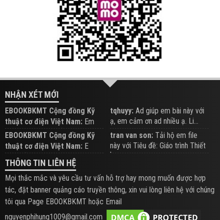
NHẬN XÉT MỚI
EBOOKBKMT Cộng đồng Kỹ
tqhuyy:
Ad giúp em bài này với
ạ, em cảm ơn ad nhiều ạ. Li...
thuật cơ điện Việt Nam:
Em
đăng trên Group hỗ trợ nhé
EBOOKBKMT Cộng đồng Kỹ
tran van son:
Tải hộ em file
này với Tiêu đề: Giáo trình Thiết
thuật cơ điện Việt Nam:
E
b...
xem hỗ trợ trên Group
THÔNG TIN LIÊN HỆ
Mọi thắc mắc và yêu cầu tư vấn hỗ trợ hay mong muốn được hợp
tác, đặt banner quảng cáo truyền thông, xin vui lòng liên hệ với chúng
tôi qua Page EBOOKBKMT hoặc Email
nguyenphihung1009@gmail.com