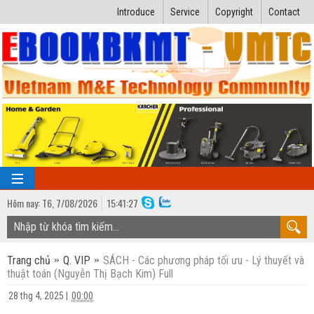
Introduce
Service
Copyright
Contact
Hôm nay:
T6,
7
/
08
/
2026
15
:
41:28
TRANG CHỦ
Trang chủ
Q. VIP
SÁCH - Các phương pháp tối ưu - Lý thuyết và
Bài giảng kỹ thuật
thuật toán (Nguyễn Thị Bạch Kim) Full
Ngành Nhiệt lạnh
Luận văn kỹ thuật
28 thg 4, 2025
|
00:00