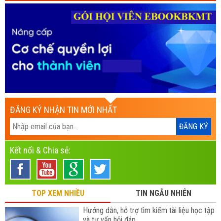
ĐĂNG KÝ NHẬN TIN MỚI NHẤT
Kết nối & Chia sẻ:
TOP XEM NHIỀU
TIN NGẪU NHIÊN
Hướng dẫn, hỗ trợ tìm kiếm tài liệu học tập
và tư vấn hỏi đáp