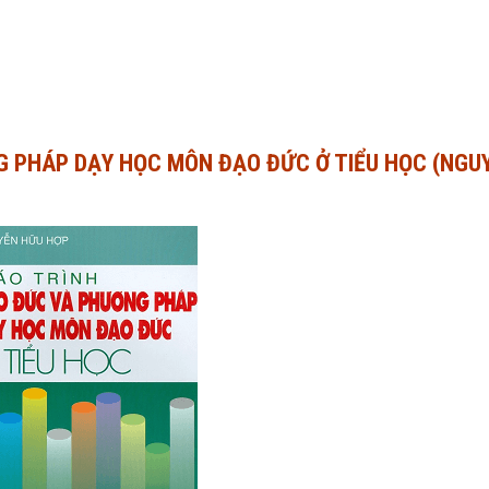
G PHÁP DẠY HỌC MÔN ĐẠO ĐỨC Ở TIỂU HỌC (NGU