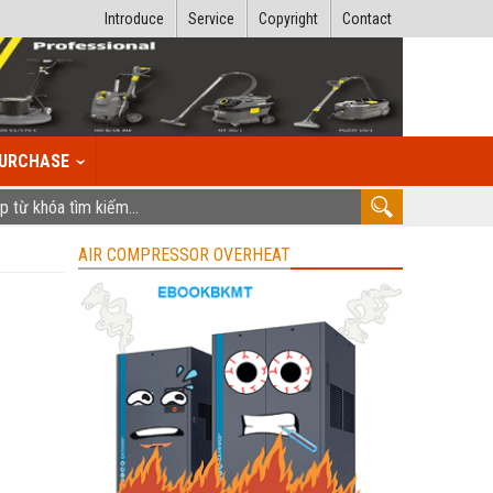
Introduce
Service
Copyright
Contact
URCHASE
AIR COMPRESSOR OVERHEAT