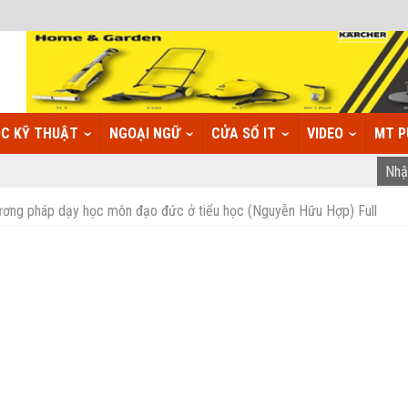
C KỸ THUẬT
NGOẠI NGỮ
CỬA SỔ IT
VIDEO
MT P
ương pháp dạy học môn đạo đức ở tiểu học (Nguyễn Hữu Hợp) Full