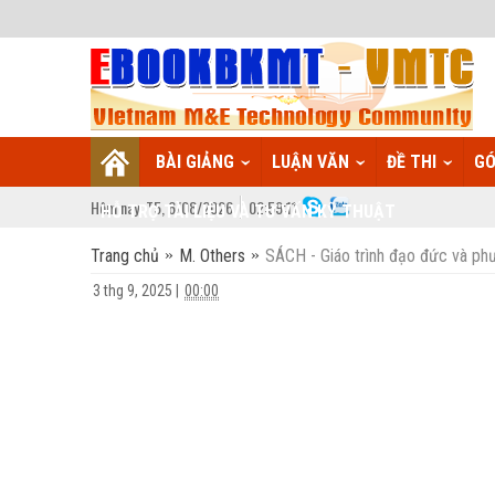
BÀI GIẢNG
LUẬN VĂN
ĐỀ THI
GÓ
Hôm nay:
T5,
6
/
08
/
2026
02
:
59:12
HỖ TRỢ TÀI LIỆU VÀ TƯ VẤN KỸ THUẬT
Trang chủ
M. Others
SÁCH - Giáo trình đạo đức và ph
3 thg 9, 2025
|
00:00