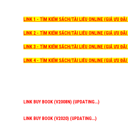
LINK 1 - TÌM KIẾM SÁCH/TÀI LIỆU ONLINE (GIÁ ƯU ĐÃ
LINK 2 - TÌM KIẾM SÁCH/TÀI LIỆU ONLINE (GIÁ ƯU ĐÃ
LINK 3 - TÌM KIẾM SÁCH/TÀI LIỆU ONLINE (GIÁ ƯU ĐÃ
LINK 4 - TÌM KIẾM SÁCH/TÀI LIỆU ONLINE (GIÁ ƯU ĐÃ
LINK BUY BOOK (V2008N) (UPDATING...)
LINK BUY BOOK (V2020) (UPDATING...)