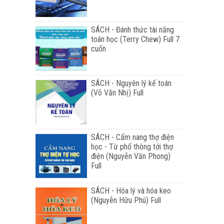
SÁCH - Đánh thức tài năng
toán học (Terry Chew) Full 7
cuốn
SÁCH - Nguyên lý kế toán
(Võ Văn Nhị) Full
SÁCH - Cẩm nang thợ điện
học - Từ phổ thông tới thợ
điện (Nguyễn Văn Phong)
Full
SÁCH - Hóa lý và hóa keo
(Nguyễn Hữu Phú) Full