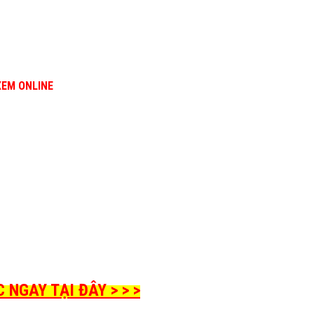
XEM ONLINE
NGAY TẠI ĐÂY > > >