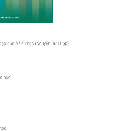
đạo đức ở tiểu học (Nguyễn Hữu Hợp).
ức học
 học