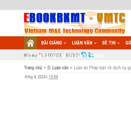
BÀI GIẢNG
LUẬN VĂN
ĐỀ THI
GÓ
Hôm nay:
T5,
6
/
08
/
2026
09
:
29:28
HỖ TRỢ TÀI LIỆU VÀ TƯ VẤN KỸ THUẬT
Trang chủ
D. Luận văn
Luận án Pháp luật về dịch vụ g
4 thg 4, 2024
|
15:09