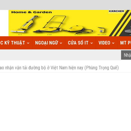
C KỸ THUẬT
NGOẠI NGỮ
CỬA SỔ IT
VIDEO
MT P
iao nhận vận tải đường bộ ở Việt Nam hiện nay (Phùng Trọng Quế)