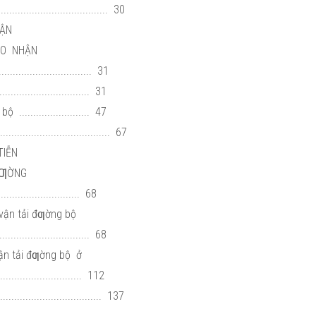
..................................... 30
HẬN
AO NHẬN
.............................. 31
......................... 31
....................... 47
..................................... 67
TIỄN
 ĐƢỜNG
.......................... 68
 vận tải đƣờng bộ
................................ 68
vận tải đƣờng bộ ở
............................. 112
................................... 137