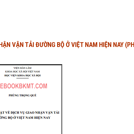
HẬN VẬN TẢI ĐƯỜNG BỘ Ở VIỆT NAM HIỆN NAY (P