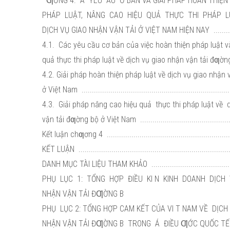
ƢƠNG 4. Á YÊU ẦU Ơ BẢN VÀ GIẢI PHÁP HOÀN THIỆN
PHÁP LUẬT, NÂNG CAO HIỆU QUẢ THỰC THI PHÁP 
DỊCH VỤ GIAO NHẬN VẬN TẢI Ở VIỆT NAM HIỆN NAY ............
4.1. Các yêu cầu cơ bản của việc hoàn thiện pháp luật 
quả thực thi pháp luật về dịch vụ giao nhận vận tải đƣờn
4.2. Giải pháp hoàn thiện pháp luật về dịch vụ giao nhận
ở Việt Nam .......................................................................
4.3. Giải pháp nâng cao hiệu quả thực thi pháp luật về
vận tải đƣờng bộ ở Việt Nam ..............................................
Kết luận chƣơng 4 .............................................................
KẾT LUẬN .........................................................................
DANH MỤC TÀI LIỆU THAM KHẢO .........................................
PHỤ LỤC 1: TỔNG HỢP ĐIỀU KI N KINH DOANH DỊCH
NHẬN VẬN TẢI ĐƢỜNG B
PHỤ LỤC 2: TỔNG HỢP CAM KẾT CỦA VI T NAM VỀ DỊCH
NHẬN VẬN TẢI ĐƢỜNG B TRONG Á ĐIỀU ƢỚC QUỐC TẾ