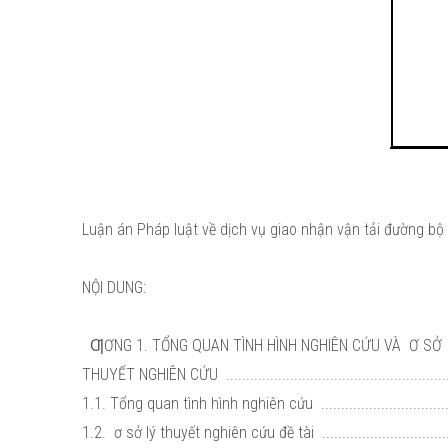
Luận án Pháp luật về dịch vụ giao nhận vận tải đường bộ
NỘI DUNG:
ƢƠNG 1. TỔNG QUAN TÌNH HÌNH NGHIÊN CỨU VÀ Ơ SỞ
THUYẾT NGHIÊN CỨU ...........................................................
1.1. Tổng quan tình hình nghiên cứu .....................................
1.2. ơ sở lý thuyết nghiên cứu đề tài ...................................