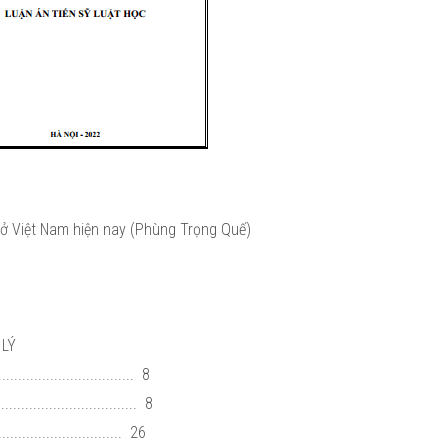
 ở Việt Nam hiện nay (Phùng Trọng Quế)
 LÝ
.............................. 8
............................. 8
........................... 26