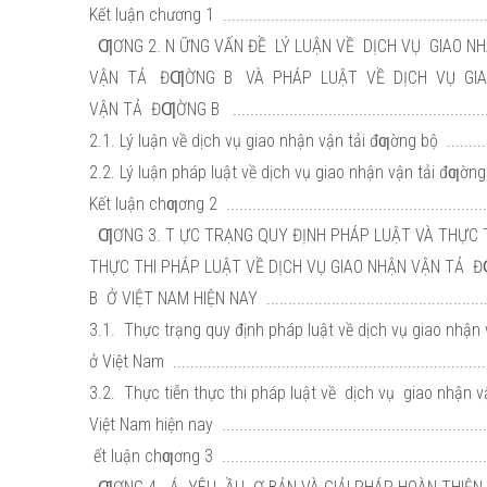
Kết luận chương 1 ..............................................................
ƢƠNG 2. N ỮNG VẤN ĐỀ LÝ LUẬN VỀ DỊCH VỤ GIAO N
VẬN TẢ ĐƢỜNG B VÀ PHÁP LUẬT VỀ DỊCH VỤ GI
VẬN TẢ ĐƢỜNG B .............................................................
2.1. Lý luận về dịch vụ giao nhận vận tải đƣờng bộ ................
2.2. Lý luận pháp luật về dịch vụ giao nhận vận tải đƣờng bộ ..
Kết luận chƣơng 2 ..............................................................
ƢƠNG 3. T ỰC TRẠNG QUY ĐỊNH PHÁP LUẬT VÀ THỰC 
THỰC THI PHÁP LUẬT VỀ DỊCH VỤ GIAO NHẬN VẬN TẢ
B Ở VIỆT NAM HIỆN NAY .....................................................
3.1. Thực trạng quy định pháp luật về dịch vụ giao nhận
ở Việt Nam ........................................................................
3.2. Thực tiễn thực thi pháp luật về dịch vụ giao nhận 
Việt Nam hiện nay .............................................................
ết luận chƣơng 3 ..............................................................