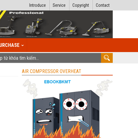
Introduce
Service
Copyright
Contact
URCHASE
AIR COMPRESSOR OVERHEAT