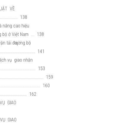
LUẬT VỀ
........... 138
và nâng cao hiệu
g bộ ở Việt Nam ... 138
 vận tải đƣờng bộ
............................... 141
 dịch vụ giao nhận
............................ 153
.................................... 159
................................... 160
.................... 162
 VỤ GIAO
 VỤ GIAO